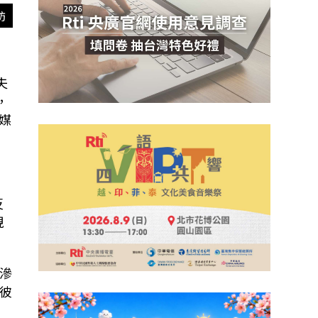
訪
夫
，
媒
反
現
滲
彼