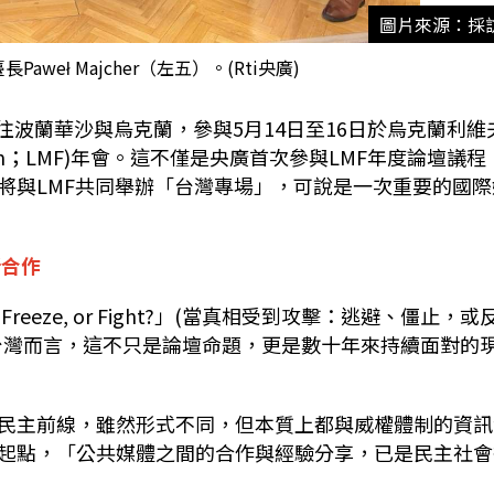
圖片來源：採
weł Majcher（左五）。(Rti央廣)
往波蘭華沙與烏克蘭，參與
5
月
14
日至
16
日於烏克蘭利維
m
；
LMF)
年會。這不僅是央廣首次參與
LMF
年度論壇議程
將與
LMF
共同舉辦「台灣專場」，可說是一次重要的國際
新合作
 Freeze, or Fight?
」
(
當真相受到攻擊：逃避、僵止，或
台灣而言，這不只是論壇命題，更是數十年來持續面對的
民主前線，雖然形式不同，但本質上都與威權體制的資訊
起點，「公共媒體之間的合作與經驗分享，已是民主社會