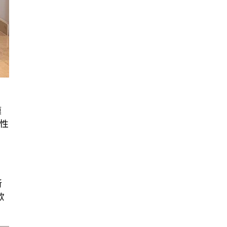
模
性
新
歐