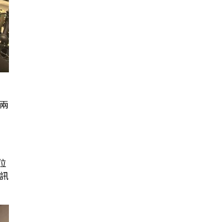
兩
位
訊