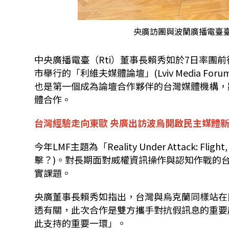
央廣訪團與波蘭廣播電臺臺長Pa
中央廣播電臺（
Rti
）董事長賴秀如於
7
日率團前
市舉行的「利維夫媒體論壇」
(Lviv Media Foru
也是第一個成為論壇合作夥伴的台灣媒體機構，
體合作。
台灣經驗走向東歐 央廣出訪波烏開啟民主媒體
今年
LMF
主題為「
Reality Under Attack: Flight,
擊？
)
。對長期面對威權資訊操作與認知作戰的
實課題。
央廣董事長賴秀如指出，台灣與烏克蘭同樣站在
透有關，此次合作是雙方攜手對抗假訊息的重要
此支持的重要一環」。