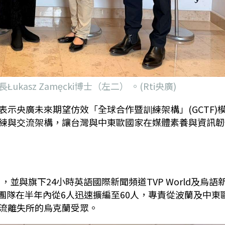
sz Zamęcki博士（左二） 。(Rti央廣)
表示央廣未來期望仿效「全球合作暨訓練架構」
(GCTF)
練與交流架構，讓台灣與中東歐國家在媒體素養與資訊韌
），並與旗下
24
小時英語國際新聞頻道
TVP World
及烏語
團隊在半年內從
6
人迅速擴編至
60
人，專責從波蘭及中東
流離失所的烏克蘭受眾。