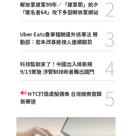
2
解放軍建軍99年／「建軍節」前夕
「匿名者64」攻下多個解放軍網站
3
Uber Eats疊單報酬違外送專法 勞
動部：若未改善將按人連續開罰
4
科技監獄來了！中國出入境新規
9/15實施 涉管制技術者難出國門
5
HTC打造虛擬偶像 台灣娛樂首闢
新賽道