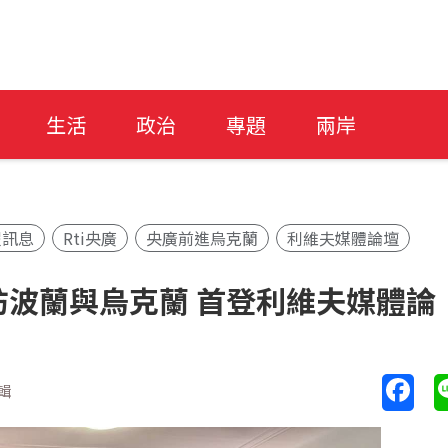
生活
政治
專題
兩岸
假訊息
Rti央廣
央廣前進烏克蘭
利維夫媒體論壇
波蘭與烏克蘭 首登利維夫媒體論
輯