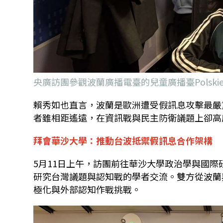
央廣訪團參觀波蘭廣播電臺的兒童廣播臺Polskie Radi
賴秀如也直言，波蘭是歐洲遭受假訊息攻擊最嚴
者雖相距遙遠，在資訊戰與民主防衛議題上卻高
拜會華沙大學：推動台波抵禦假訊息合作架構
5
月
11
日上午，訪團前往華沙大學政治學與國際
研究台灣議題與認知戰的學者交流。雙方從波蘭
極化與外部認知作戰挑戰。