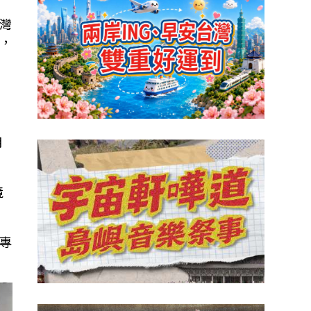
灣
，
月
境
專