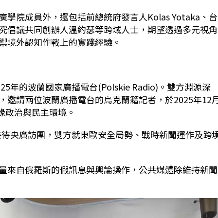
廣學院成員外，還包括前總統府發言人
Kolas Yotaka
、台
究倡議共同創辦人溫約瑟等跨域人士，期望透過多元視角
禦境外認知作戰上的實踐經驗。
925
年的波蘭國家廣播電台(
Polskie Radio)
。雙方淵源深
，邀請兩位波蘭廣播電台的烏克蘭籍記者，於
2025
年
12
緣政治與民主環境。
接待央廣訪團，雙方就東歐安全局勢、戰時新聞運作及跨
量來自俄羅斯的假訊息與輿論操作，公共媒體除維持新聞