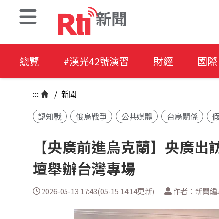
新聞
總覽
#漢光42號演習
財經
國際
:::
/
新聞
認知戰
俄烏戰爭
公共媒體
台烏關係
【央廣前進烏克蘭】央廣出訪
壇舉辦台灣專場
2026-05-13 17:43(05-15 14:14更新)
作者：新聞編