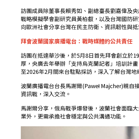
訪團成員除董事長賴秀如、副總臺長劉嘉偉及央
戰略模擬學會副研究員黃柏叡，以及台灣國防研
向歐洲社會分享台灣在民主防衛、資訊韌性與抵
拜會波蘭國家廣播電台：戰時媒體的公共責任
訪團在抵達華沙後，於
5
月
8
日首先拜會創立於
1
厚，央廣去年舉辦「支持烏克蘭記者」培訓計畫
至
2026
年
2
月間來台駐點採訪，深入了解台灣地
波蘭廣播電台台長馬謝爾
(Paweł Majcher)
親自
資訊戰，深入交流。
馬謝爾分享，俄烏戰爭爆發後，波蘭社會面臨大
業外，更需承擔社會穩定與公共溝通功能。