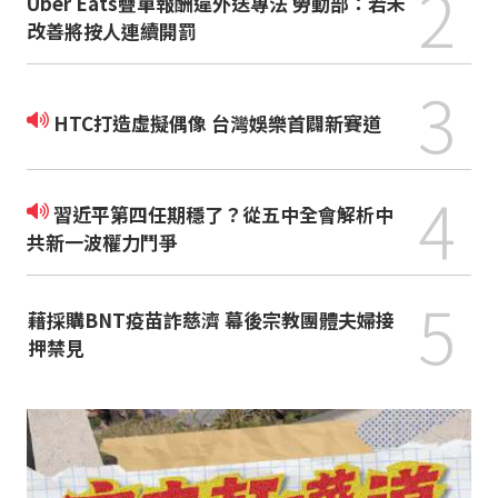
2
Uber Eats疊單報酬違外送專法 勞動部：若未
改善將按人連續開罰
3
HTC打造虛擬偶像 台灣娛樂首闢新賽道
4
習近平第四任期穩了？從五中全會解析中
共新一波權力鬥爭
5
藉採購BNT疫苗詐慈濟 幕後宗教團體夫婦接
押禁見