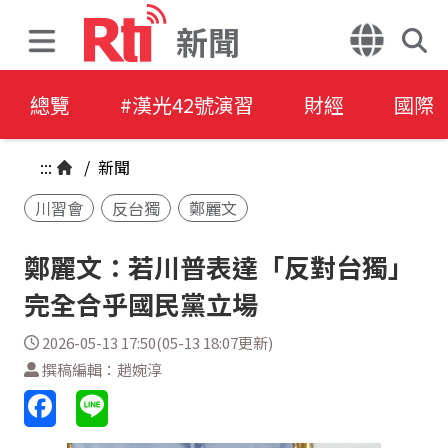
新聞
總覽
#漢光42號演習
財經
國際
:::
/
新聞
川習會
反台獨
鄭麗文
鄭麗文：若川普表達「反對台獨」
完全合乎國民黨立場
2026-05-13 17:50(05-13 18:07更新)
撰稿編輯：趙婉淳