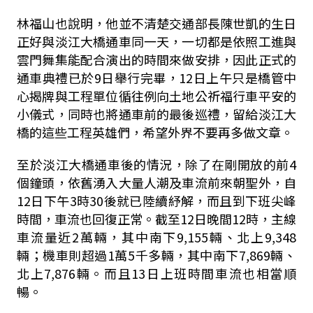
林福山也說明，他並不清楚交通部長陳世凱的生日
正好與淡江大橋通車同一天，一切都是依照工進與
雲門舞集能配合演出的時間來做安排，因此正式的
通車典禮已於
9
日舉行完畢，
12
日上午只是橋管中
心揭牌與工程單位循往例向土地公祈福行車平安的
小儀式，同時也將通車前的最後巡禮，留給淡江大
橋的這些工程英雄們，希望外界不要再多做文章。
至於淡江大橋通車後的情況，除了在剛開放的前
4
個鐘頭，依舊湧入大量人潮及車流前來朝聖外，自
12
日下午
3
時
30
後就已陸續紓解，而且到下班尖峰
時間，車流也回復正常。截至
12
日晚間
12
時，主線
車流量近
2
萬輛，其中南下
9,155
輛、北上
9,348
輛；機車則超過
1
萬
5
千多輛，其中南下
7,869
輛、
北上
7,876
輛。而且
13
日上班時間車流也相當順
暢。