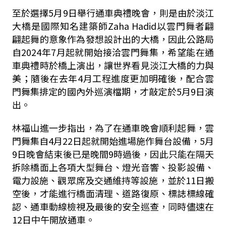
至於選擇
5
月
9
日舉行通車典禮晚會，則是由於淡江
大橋是國際知名建築師
Zaha Hadid
以雲門舞者翩
翩起舞的意象作為發想設計出的大橋，因此公路局
自
2024
年
7
月起就開始接洽雲門舞集，希望能在通
車典禮時於橋上演出，讓世界看見淡江大橋的力與
美；隨後在去年
4
月工程進度更加明確後，配合雲
門舞集排定的國內外巡演檔期，才敲定於
5
月
9
日演
出。
林福山進一步指出，為了在通車晚會順利起舞，雲
門舞集自
4
月
22
日起就開始進場施作舞台設備，
5
月
9
日晚會結束後已是晚間
9
時過後，因此只能在隔天
拆除橋面上各項大型舞台、燈光音響、投影設備、
電力設施、觀眾席及交通維持等設施，並於
11
日搬
空後，才能進行橋面清理、道路復原、標誌標線確
認、通車動線檢視及最後的安全巡查，同時儘速在
12
日中午開放通車。