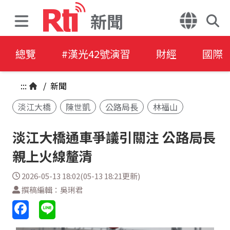
新聞
總覽
#漢光42號演習
財經
國際
:::
/
新聞
淡江大橋
陳世凱
公路局長
林福山
淡江大橋通車爭議引關注 公路局長
親上火線釐清
2026-05-13 18:02(05-13 18:21更新)
撰稿編輯：吳琍君