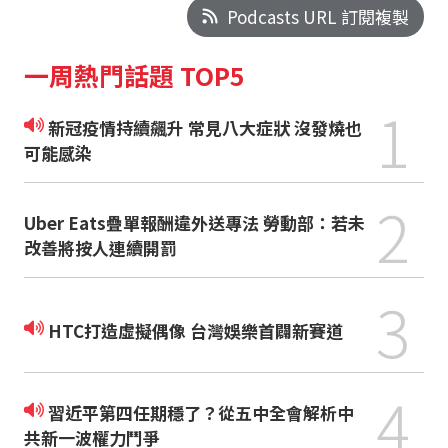
Podcasts URL 訂閱複製
一周熱門話題 TOP5
1
新冠疫情持續飆升 常見八大症狀 沒發燒也
可能感染
2
Uber Eats疊單報酬違外送專法 勞動部：若未
改善將按人連續開罰
3
HTC打造虛擬偶像 台灣娛樂首闢新賽道
4
習近平第四任期穩了？從五中全會解析中
共新一波權力鬥爭