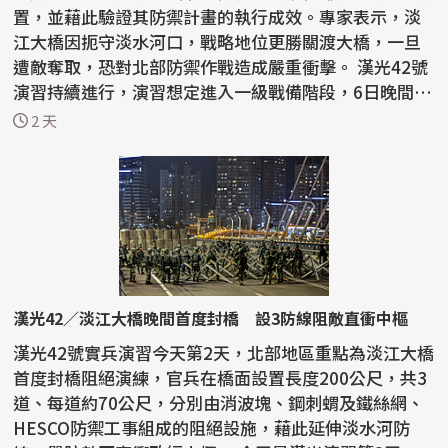
置，並藉此驗證其防禦計畫的執行成效。專家表示，淡
江大橋因扼守淡水河口，戰略地位更勝關渡大橋，一旦
遭敵奪取，恐對北部防禦作戰造成嚴重衝擊。 漢光42號
演習持續進行，演習想定進入一級戰備階段，6日晚間陸
軍...
2 天
漢光42／淡江大橋晚間首度封橋 設3防線阻敵直衝中樞
漢光42號實兵演習今天第2天，北部地區重點為淡江大橋
首度封橋阻絕演練，官兵在橋面設置長度200公尺，共3
道、每道約70公尺，分別由消波塊、鋼刺蝟及鐵絲網、
HESCO防禦工事組成的阻絕設施，藉此延伸淡水河防