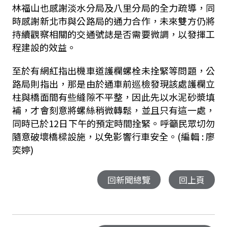
林福山也感謝淡水分局及八里分局的全力疏導，同
時感謝新北市與公路局的通力合作，未來雙方仍將
持續觀察相關的交通號誌是否需要微調，以發揮工
程建設的效益。
至於有網紅指出機車道護欄螺栓未拴緊等問題，公
路局則指出，那是由於通車前巡檢發現該處護欄立
柱與橋面間有些縫隙不平整，因此先以水泥砂漿填
補，才會刻意將螺絲稍微轉鬆，並且只有這一處，
同時已於
12
日下午的預定時間拴緊。呼籲民眾切勿
隨意破壞橋樑設施，以免影響行車安全。(編輯 : 廖
奕婷)
回新聞總覽
回上頁