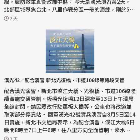
線，嚴防敵軍直衝政經中樞。 今天是漢光演習第2天，
北部區域聚焦台北、八里作戰分區一帶的演練，剛於5月
通車的淡...
2 天
漢光42／配合演習 新北光復橋、市道106線等路段交管
配合漢光演習，新北市淡江大橋、光復橋、市道106線陸
續實施交通管制，板橋光復橋12日深夜至13日上午清晨
全線封閉，請民眾改行駛萬板大橋等，公車也將改道並
取消部分停靠站。 國軍漢光42號實兵演習自8月5日至14
日實施，新北市交通局表示，為配合演習，淡江大橋6日
晚間8時至7日上午6時，往八里方向全面管制，淡水端
沙...
2 天