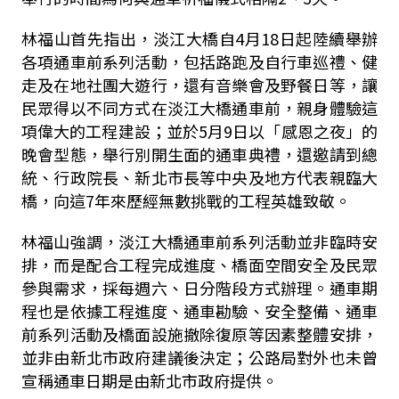
林福山首先指出，淡江大橋自
4
月
18
日起陸續舉辦
各項通車前系列活動，包括路跑及自行車巡禮、健
走及在地社團大遊行，還有音樂會及野餐日等，讓
民眾得以不同方式在淡江大橋通車前，親身體驗這
項偉大的工程建設；並於
5
月
9
日以「感恩之夜」的
晚會型態，舉行別開生面的通車典禮，還邀請到總
統、行政院長、新北市長等中央及地方代表親臨大
橋，向這
7
年來歷經無數挑戰的工程英雄致敬。
林福山強調，淡江大橋通車前系列活動並非臨時安
排，而是配合工程完成進度、橋面空間安全及民眾
參與需求，採每週六、日分階段方式辦理。通車期
程也是依據工程進度、通車勘驗、安全整備、通車
前系列活動及橋面設施撤除復原等因素整體安排，
並非由新北市政府建議後決定；公路局對外也未曾
宣稱通車日期是由新北市政府提供。