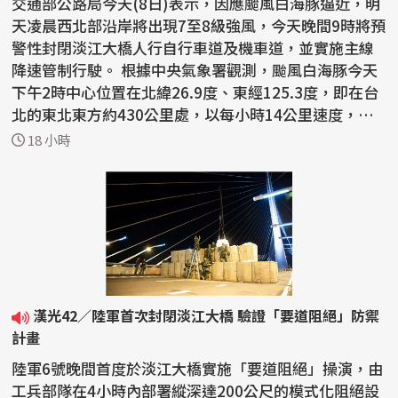
交通部公路局今天(8日)表示，因應颱風白海豚逼近，明
天凌晨西北部沿岸將出現7至8級強風，今天晚間9時將預
警性封閉淡江大橋人行自行車道及機車道，並實施主線
降速管制行駛。 根據中央氣象署觀測，颱風白海豚今天
下午2時中心位置在北緯26.9度、東經125.3度，即在台
北的東北東方約430公里處，以每小時14公里速度，向
西北...
18 小時
漢光42／陸軍首次封閉淡江大橋 驗證「要道阻絕」防禦
計畫
陸軍6號晚間首度於淡江大橋實施「要道阻絕」操演，由
工兵部隊在4小時內部署縱深達200公尺的模式化阻絕設