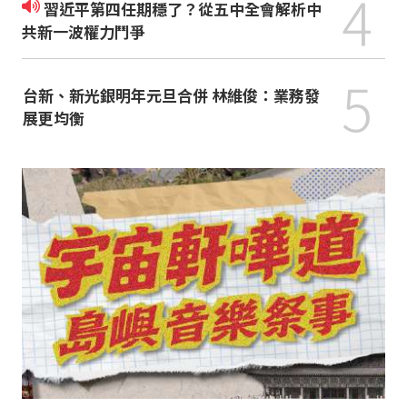
4
習近平第四任期穩了？從五中全會解析中
共新一波權力鬥爭
5
台新、新光銀明年元旦合併 林維俊：業務發
展更均衡