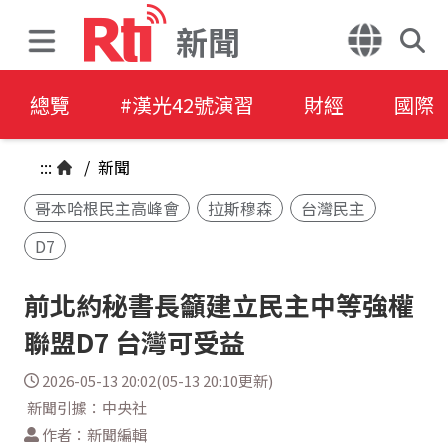
新聞
總覽
#漢光42號演習
財經
國際
:::
/
新聞
哥本哈根民主高峰會
拉斯穆森
台灣民主
D7
前北約秘書長籲建立民主中等強權
聯盟D7 台灣可受益
2026-05-13 20:02(05-13 20:10更新)
新聞引據：中央社
作者：新聞編輯