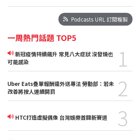
Podcasts URL 訂閱複製
一周熱門話題 TOP5
1
新冠疫情持續飆升 常見八大症狀 沒發燒也
可能感染
2
Uber Eats疊單報酬違外送專法 勞動部：若未
改善將按人連續開罰
3
HTC打造虛擬偶像 台灣娛樂首闢新賽道