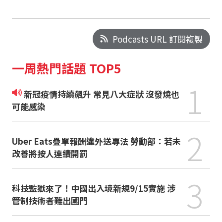
Podcasts URL 訂閱複製
一周熱門話題 TOP5
1
新冠疫情持續飆升 常見八大症狀 沒發燒也
可能感染
2
Uber Eats疊單報酬違外送專法 勞動部：若未
改善將按人連續開罰
3
科技監獄來了！中國出入境新規9/15實施 涉
管制技術者難出國門