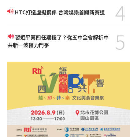
4
HTC打造虛擬偶像 台灣娛樂首闢新賽道
5
習近平第四任期穩了？從五中全會解析中
共新一波權力鬥爭