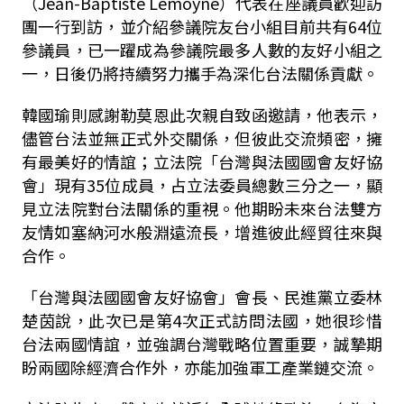
（Jean-Baptiste Lemoyne）代表在座議員歡迎訪
團一行到訪，並介紹參議院友台小組目前共有64位
參議員，已一躍成為參議院最多人數的友好小組之
一，日後仍將持續努力攜手為深化台法關係貢獻。
韓國瑜則感謝勒莫恩此次親自致函邀請，他表示，
儘管台法並無正式外交關係，但彼此交流頻密，擁
有最美好的情誼；立法院「台灣與法國國會友好協
會」現有35位成員，占立法委員總數三分之一，顯
見立法院對台法關係的重視。他期盼未來台法雙方
友情如塞納河水般淵遠流長，增進彼此經貿往來與
合作。
「台灣與法國國會友好協會」會長、民進黨立委林
楚茵說，此次已是第4次正式訪問法國，她很珍惜
台法兩國情誼，並強調台灣戰略位置重要，誠摯期
盼兩國除經濟合作外，亦能加強軍工產業鏈交流。