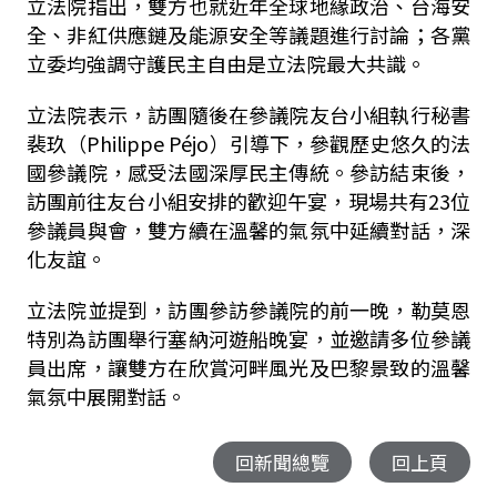
立法院指出，雙方也就近年全球地緣政治、台海安
全、非紅供應鏈及能源安全等議題進行討論；各黨
立委均強調守護民主自由是立法院最大共識。
立法院表示，訪團隨後在參議院友台小組執行秘書
裴玖（Philippe Péjo）引導下，參觀歷史悠久的法
國參議院，感受法國深厚民主傳統。參訪結束後，
訪團前往友台小組安排的歡迎午宴，現場共有23位
參議員與會，雙方續在溫馨的氣氛中延續對話，深
化友誼。
立法院並提到，訪團參訪參議院的前一晚，勒莫恩
特別為訪團舉行塞納河遊船晚宴，並邀請多位參議
員出席，讓雙方在欣賞河畔風光及巴黎景致的溫馨
氣氛中展開對話。
回新聞總覽
回上頁