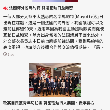
法國海外省馬約特 雙邊互動日益頻密
一個大部分人都不太熟悉的名字馬約特(Mayotte)近日
出現在媒體，這是一個法國的海外省，我國護照可以免
簽前往停留90天。近兩年因為我國主動援助賑災而促使
互動日益頻繁，除有出身當地的法國議員率團來訪外，
外交部次長吳志中日前也應邀前往訪問，受到馬約特的
高度重視，也讓雙方後續合作與交流值得期待。 「馬約
特島...
1 天
款宴自民黨青年局訪團 韓國瑜勉待人要圓、做事要方