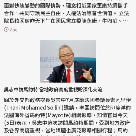
面對快速變動的國際情勢，理念相近國家更應持續攜手
合作，共同守護民主自由、人權法治等普世價值。 立法
院長韓國瑜昨天下午在國民黨立委陳永康、牛煦庭、徐
巧芯...
2 天
吳志中訪馬約特 當地政府高度重視盼深化交流
關於外交部政務次長吳志中7月底應法國參議員索瓦里伊
(Thani Mohamed Soilihi)邀請，率團訪問位於印度洋的
法國海外省馬約特(Mayotte)相關報導，知情官員今天
(5日)表示，吳志中這次訪問馬約特期間，受到地方政府
及各界高度重視，當地媒體也廣泛報導相關行程；馬約