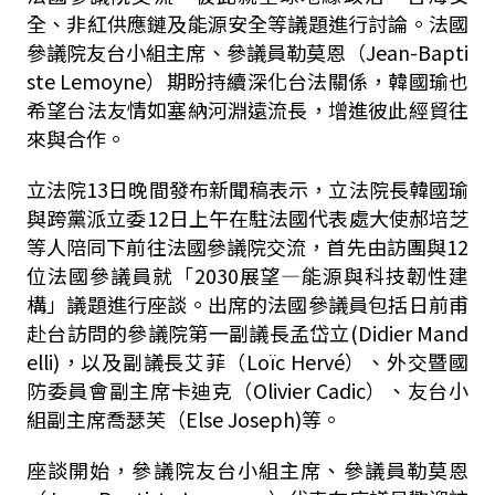
全、非紅供應鏈及能源安全等議題進行討論。法國
參議院友台小組主席、參議員勒莫恩（Jean-Bapti
ste Lemoyne）期盼持續深化台法關係，韓國瑜也
希望台法友情如塞納河淵遠流長，增進彼此經貿往
來與合作。
立法院13日晚間發布新聞稿表示，立法院長韓國瑜
與跨黨派立委12日上午在駐法國代表處大使郝培芝
等人陪同下前往法國參議院交流，首先由訪團與12
位法國參議員就「2030展望—能源與科技韌性建
構」議題進行座談。出席的法國參議員包括日前甫
赴台訪問的參議院第一副議長孟岱立(Didier Mand
elli)，以及副議長艾菲（Loïc Hervé）、外交暨國
防委員會副主席卡迪克（Olivier Cadic）、友台小
組副主席喬瑟芙（Else Joseph)等。
座談開始，參議院友台小組主席、參議員勒莫恩