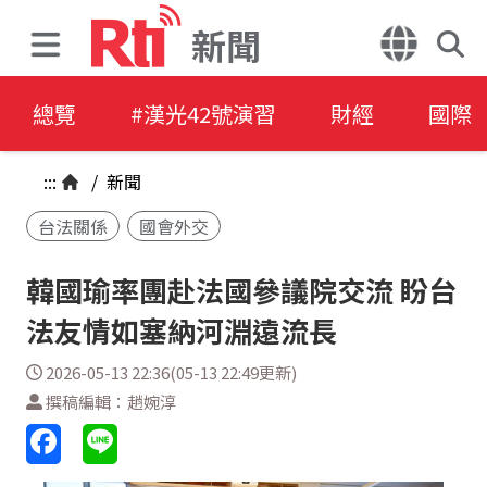
新聞
總覽
#漢光42號演習
財經
國際
:::
/
新聞
台法關係
國會外交
韓國瑜率團赴法國參議院交流 盼台
法友情如塞納河淵遠流長
2026-05-13 22:36(05-13 22:49更新)
撰稿編輯：趙婉淳