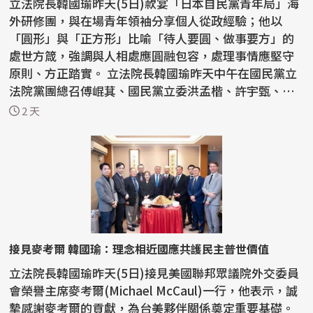
立法院長韓國瑜昨天(5日)款宴「日本自民黨青年局」海
外研修團，與在場青年領袖分享個人從政經驗；他以
「圓形」與「正方形」比喻「待人要圓、做事要方」的
處世方箴，強調與人相處應圓融包容，處理事情應堅守
原則、方正踏實。 立法院長韓國瑜昨天中午在國民黨立
法院黨團總召傅崐萁、國民黨立委洪孟楷、許宇甄、林
思銘、...
2 天
接見麥考爾 韓國瑜：理念相近國應共護民主普世價值
立法院長韓國瑜昨天(5日)接見美國聯邦眾議院外交委員
會榮譽主席麥考爾(Michael McCaul)一行，他表示，誠
摯感謝麥考爾的貢獻，為台美夥伴關係奠定重要基礎。