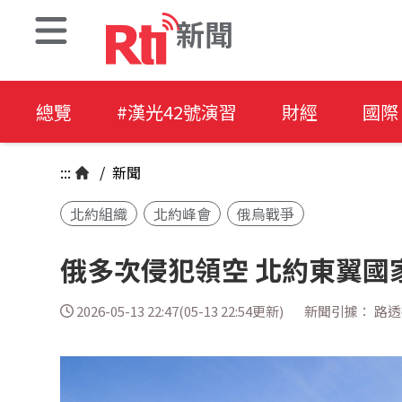
新聞
總覽
#漢光42號演習
財經
國際
:::
/
新聞
北約組織
北約峰會
俄烏戰爭
俄多次侵犯領空 北約東翼國
2026-05-13 22:47(05-13 22:54更新)
新聞引據： 路