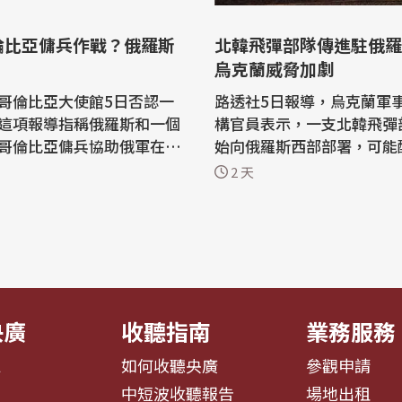
倫比亞傭兵作戰？俄羅斯
北韓飛彈部隊傳進駐俄羅
烏克蘭威脅加劇
哥倫比亞大使館5日否認一
路透社5日報導，烏克蘭軍
這項報導指稱俄羅斯和一個
構官員表示，一支北韓飛彈
哥倫比亞傭兵協助俄軍在烏
始向俄羅斯西部部署，可能配
絡有關。 哥倫比亞新聞
枚彈道飛彈和6套發射裝備
2 天
icias Caracol」3日刊登一
蘭發動攻擊。 烏克蘭非常欠缺高端防
詞與文件的調查，指稱莫斯
空系統，而俄羅斯則透過特
倫比亞人作為對抗基輔戰略
截的彈道飛彈來試圖突破。 雖然俄羅
亞外交使
斯自2023年底已對烏克蘭
斥這項報導，表示俄羅斯和
枚的北韓彈道飛彈，但部署
部隊...
央廣
收聽指南
業務服務
息
如何收聽央廣
參觀申請
告
中短波收聽報告
場地出租