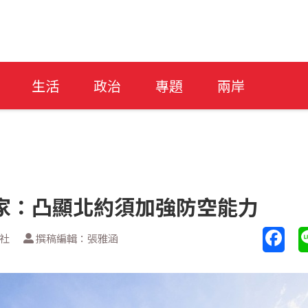
生活
政治
專題
兩岸
家：凸顯北約須加強防空能力
透社
撰稿編輯：張雅涵