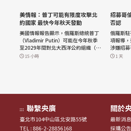
美情報：普丁可能有限度攻擊北
招募哥
約國家 最快今年秋天發動
否認
美國情報報告顯示，俄羅斯總統普丁
俄羅斯駐
（Vladimir Putin）可能在今年秋季
項報導，
至2029年間對北大西洋公約組織（N
涉嫌招募
ATO）成員國發動有限度攻擊，以試
克蘭作戰的網
15 小時
1 天
探北約決心，該報告列舉網絡攻擊到
媒體「Not
小規模地面入侵等情境。 「華爾街日
項包括證
報」（The Wall Street Journal）6
科招募哥
日報導，美國官員披露上述評估內容
的一部分。 俄羅斯駐哥倫比
之際，美國正面臨某些關鍵彈藥吃
團5日駁
緊，一...
「...
聯繫央廣
關於
:::
臺北市104中山區北安路55號
最新消
TEL : 886-2-28856168
採購公