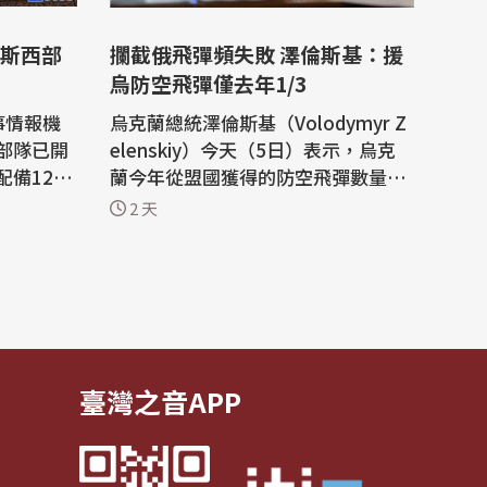
斯西部
攔截俄飛彈頻失敗 澤倫斯基：援
烏防空飛彈僅去年1/3
事情報機
烏克蘭總統澤倫斯基（Volodymyr Z
部隊已開
elenskiy）今天（5日）表示，烏克
備120
蘭今年從盟國獲得的防空飛彈數量，
要對烏克
只有去年的三分之一。基輔正積極尋
2 天
求美國授權，讓烏克蘭自行生產愛國
別難以攔
者（Patriot）攔截飛彈。 路透社報
導，自俄烏戰爭爆發以來，烏克蘭始
發射了數十
終未能取得足夠的愛國者攔截飛彈。
北韓飛彈
隨著俄羅斯近來加強對烏克蘭首都基
輔和南部...
臺灣之音APP