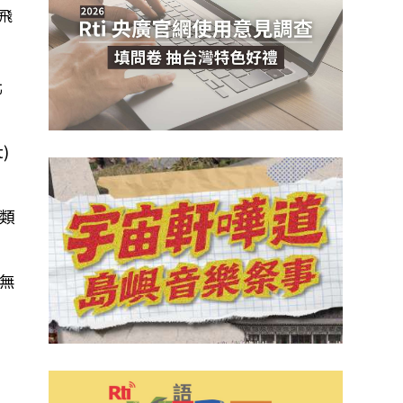
飛
北
)
類
無
與