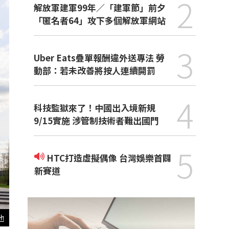
2
解放軍建軍99年／「建軍節」前夕
「匿名者64」攻下多個解放軍網站
3
Uber Eats疊單報酬違外送專法 勞
動部：若未改善將按人連續開罰
4
科技監獄來了！中國出入境新規
9/15實施 涉管制技術者難出國門
5
HTC打造虛擬偶像 台灣娛樂首闢
新賽道
他