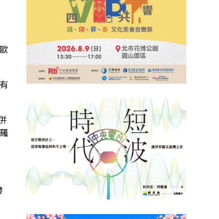
與歐
有
併
羅
發