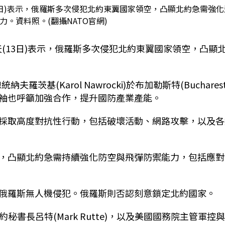
13日)表示，俄羅斯多次侵犯北約東翼國家領空，凸顯北約急需強化
。資料照。(翻攝NATO官網)
今天(13日)表示，俄羅斯多次侵犯北約東翼國家領空，凸顯
夫羅茨基(Karol Nawrocki)於布加勒斯特(Bucharest
袖也呼籲加強合作，提升國防產業產能。
採取高度對抗性行動，包括破壞活動、網路攻擊，以及各
，凸顯北約急需持續強化防空與飛彈防禦能力，包括應對
俄羅斯無人機侵犯。俄羅斯則否認刻意鎖定北約國家。
)、北約秘書長呂特(Mark Rutte)，以及美國國務院主管軍控