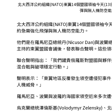
北大西洋公約組織(NATO)東翼14個盟國領袖今天(
彈與無人機防空能力
北大西洋公約組織(NATO)東翼14個盟國領袖
約急需強化飛彈與無人機防空能力。
他們是在羅馬尼亞總統丹(Nicusor Dan)與波蘭總統納
主持的東翼盟國會議後，發表聯合聲明。這些領
聯合聲明指出：「我們譴責俄羅斯對盟國與夥伴
混合戰與破壞穩定行動。」
聲明表示：「東翼地區反覆發生領空遭侵犯事件
人機威脅。」
羅馬尼亞、波蘭與波羅的海國家領空近來多次遭
烏克蘭總統澤倫斯基(Volodymyr Zelensky