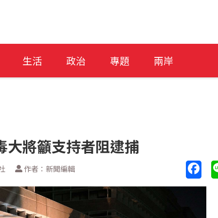
生活
政治
專題
兩岸
毒大將籲支持者阻逮捕
社
作者：新聞編輯