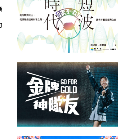
類
當
何
求