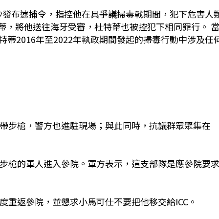
羅沙發布逮捕令，指控他在具爭議掃毒戰期間，犯下危害人
杜特蒂，將他送往海牙受審，杜特蒂也被控犯下相同罪行。 
蒂2016年至2022年執政期間發起的掃毒行動中涉及任
攜帶步槍，警方也進駐現場；與此同時，抗議群眾聚集在
帶步槍的軍人進入參院。軍方表示，這支部隊是應參院要
度重返參院，並懇求小馬可仕不要把他移交給ICC。