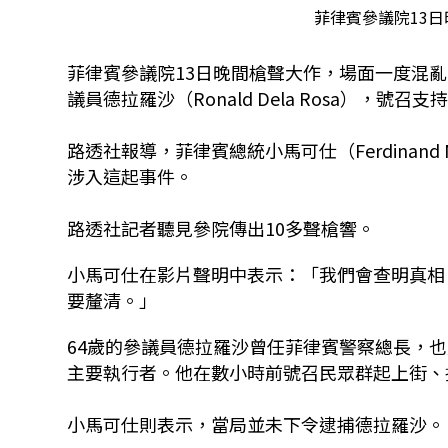
菲律賓參議院13
菲律賓參議院13日晚間槍聲大作，場面一度混亂
議員德拉羅沙（Ronald Dela Rosa）
路透社報導，菲律賓總統小馬可仕（Ferdinand
涉入這起事件。
路透社記者聽見參院傳出10多聲槍響。
小馬可仕在影片聲明中表示：「我們會查明真相
要釐清。」
64歲的參議員德拉羅沙曾任菲律賓警察總長，也是前
主要執行者。他在數小時前號召民眾群起上街、擋
小馬可仕則表示，當局並未下令逮捕德拉羅沙。