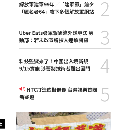
2
解放軍建軍99年／「建軍節」前夕
「匿名者64」攻下多個解放軍網站
3
Uber Eats疊單報酬違外送專法 勞
動部：若未改善將按人連續開罰
4
科技監獄來了！中國出入境新規
9/15實施 涉管制技術者難出國門
5
HTC打造虛擬偶像 台灣娛樂首闢
新賽道
社