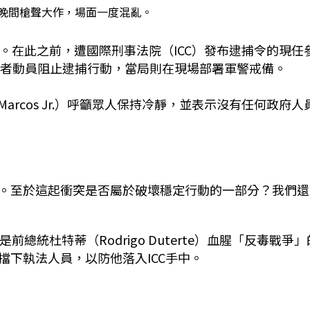
日晚間槍聲大作，場面一度混亂。
。在此之前，遭國際刑事法院（ICC）發布逮捕令的現任
，號召支持者動員阻止逮捕行動，當局則在現場部署軍警戒備。
 Marcos Jr.）呼籲眾人保持冷靜，並表示沒有任何政府人
。至於這起衝突是否屬於破壞穩定行動的一部分？我們還
總統杜特蒂（Rodrigo Duterte）血腥「反毒戰爭」
下執法人員，以防他落入ICC手中。