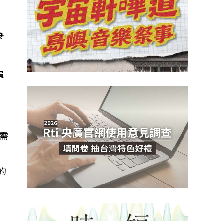
參
員
需
的