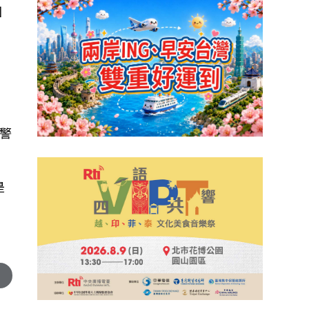
回
警
是