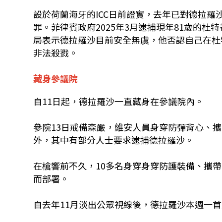
設於荷蘭海牙的ICC日前證實，去年已對德拉
罪。菲律賓政府2025年3月逮捕現年81歲的
局表示德拉羅沙目前安全無虞，他否認自己在杜特
非法殺戮。
藏身參議院
自11日起，德拉羅沙一直藏身在參議院內。
參院13日戒備森嚴，維安人員身穿防彈背心、
外，其中有部分人士要求逮捕德拉羅沙。
在槍響前不久，10多名身穿身穿防護裝備、攜
而部署。
自去年11月淡出公眾視線後，德拉羅沙本週一首