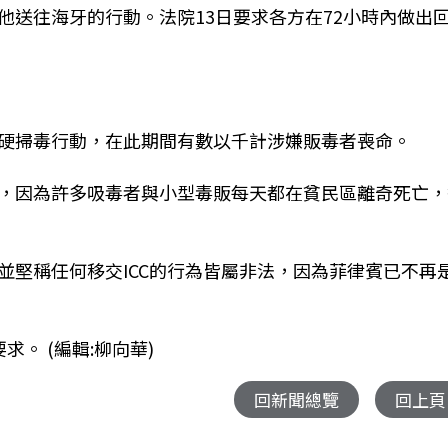
他送往海牙的行動。法院13日要求各方在72小時內做出
硬掃毒行動，在此期間有數以千計涉嫌販毒者喪命。
，因為許多吸毒者與小型毒販每天都在貧民區離奇死亡，
並堅稱任何移交ICC的行為皆屬非法，因為菲律賓已不再
求。 (編輯:柳向華)
回新聞總覽
回上頁