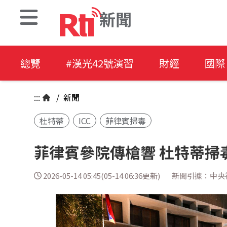
新聞
總覽
#漢光42號演習
財經
國際
:::
/
新聞
杜特蒂
ICC
菲律賓掃毒
菲律賓參院傳槍響 杜特蒂掃
2026-05-14 05:45(05-14 06:36更新)
新聞引據：中央