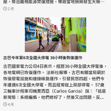
壓，祭出嚴格能源禁運措施，導致當地頻頻發生大規模
停電，...
2 天
古巴今年第6次全國大停電 36小時後恢復運作
古巴國家電力公司4日表示，經歷36小時全國大停電後，
各地電網已恢復運作。 法新社報導，古巴有關當局窮於
恢復發電設施和連接線路運作，引發民怨四起，他們今
年遭遇6次全國大停電，而且經常碰上局部停電。 57歲
三輪車計程車司機賈西亞（Carlos Garcia）說：「這是
新常態：系統癱瘓，他們修好了，然後又出問題。反...
4 天