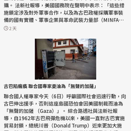
購。 法新社報導，美國國務院在聲明中表示：「這些措
施鎖定涉及對外軍事合作，以及為古巴政權採購軍事裝
備的國有實體、軍事企業與革命武裝力量部（MINFA
R）官...
2 天
古巴陷癱瘓 聯合國專家憂淪為「無聲的加薩」
聯合國人權專家今天（6日）呼籲國際社會迅速行動，向
古巴伸出援手，否則這座島國恐怕會因美國制裁而淪為
「無聲的加薩 （Gaza）」。 綜合路透社與法新社報
導，自1962年古巴飛彈危機以來，美國一直對古巴實施
貿易封鎖，總統川普（Donald Trump）近來更加大施