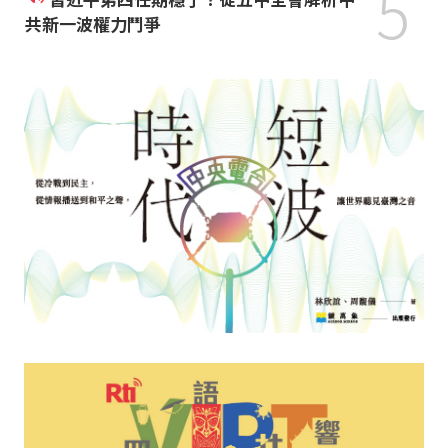
5
共新一波權力鬥爭