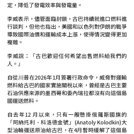
定，降低了發電效率與發電量。
李威表示，儘管面臨封鎖，古巴持續就進口燃料進
行談判，但他也指出，美國和以色列對伊朗的戰爭
導致國際油價和運輸成本上漲，使得情況變得更加
複雜。
李威說：「古巴歡迎任何希望出售燃料給我們的
人。」
自從川普在2026年1月簽署行政命令，威脅對運輸
燃料給古巴的國家實施關稅以來，曾經是古巴主要
石油供應來源的墨西哥和委內瑞拉都沒有向這個島
國運送燃料。
自去年12 月以來，只有一艘懸掛俄羅斯國旗的
「阿納托利．科洛德金號」(Anatoly Kolodkin)大
型油輪運送原油給古巴，在4月暫時緩解了這個島