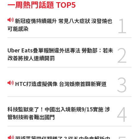
一周熱門話題 TOP5
1
新冠疫情持續飆升 常見八大症狀 沒發燒也
可能感染
2
Uber Eats疊單報酬違外送專法 勞動部：若未
改善將按人連續開罰
3
HTC打造虛擬偶像 台灣娛樂首闢新賽道
4
科技監獄來了！中國出入境新規9/15實施 涉
管制技術者難出國門
習近平第四任期穩了？從五中全會解析中