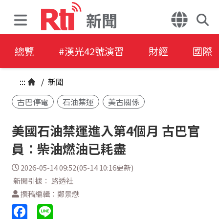
新聞
總覽
#漢光42號演習
財經
國際
:::
/
新聞
古巴停電
石油禁運
美古關係
美國石油禁運進入第4個月 古巴官
員：柴油燃油已耗盡
2026-05-14 09:52(05-14 10:16更新)
新聞引據： 路透社
撰稿編輯：鄭景懋