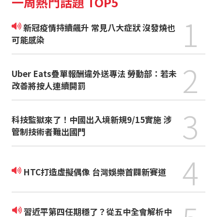
一周熱門話題 TOP5
1
新冠疫情持續飆升 常見八大症狀 沒發燒也
可能感染
2
Uber Eats疊單報酬違外送專法 勞動部：若未
改善將按人連續開罰
3
科技監獄來了！中國出入境新規9/15實施 涉
管制技術者難出國門
4
HTC打造虛擬偶像 台灣娛樂首闢新賽道
習近平第四任期穩了？從五中全會解析中