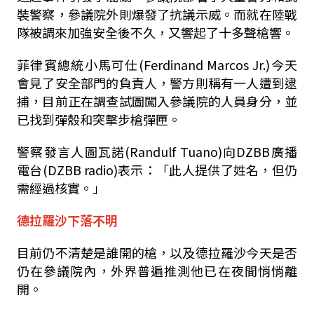
裝警察，參議院外則爆發了抗議示威。而就在陸戰
隊被調來加強安全後不久，又響起了十多聲槍響。
菲律賓總統小馬可仕(Ferdinand Marcos Jr.)今天
會見了安全部門的負責人，警方則稱有一人遭到逮
捕，目前正在調查試圖闖入參議院的人員身分，並
已找到彈殼和突擊步槍彈匣。
警察發言人圖瓦諾(Randulf Tuano)向DZBB廣播
電台(DZBB radio)表示：「此人提供了姓名，但仍
需經過核實。」
德拉羅沙下落不明
目前仍不清楚是誰開的槍，以及德拉羅沙今天是否
仍在參議院內，外界普遍推測他已在夜間悄悄離
開。