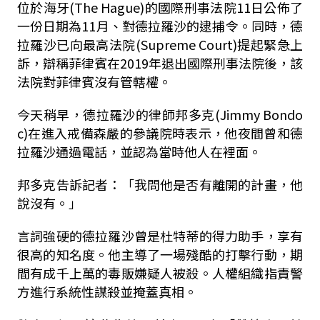
位於海牙(The Hague)的國際刑事法院11日公佈了
一份日期為11月、對德拉羅沙的逮捕令。同時，德
拉羅沙已向最高法院(Supreme Court)提起緊急上
訴，辯稱菲律賓在2019年退出國際刑事法院後，該
法院對菲律賓沒有管轄權。
今天稍早，德拉羅沙的律師邦多克(Jimmy Bondo
c)在進入戒備森嚴的參議院時表示，他夜間曾和德
拉羅沙通過電話，並認為當時他人在裡面。
邦多克告訴記者：「我問他是否有離開的計畫，他
說沒有。」
言詞強硬的德拉羅沙曾是杜特蒂的得力助手，享有
很高的知名度。他主導了一場殘酷的打擊行動，期
間有成千上萬的毒販嫌疑人被殺。人權組織指責警
方進行系統性謀殺並掩蓋真相。