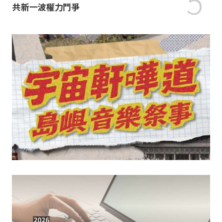
5
共新一波權力鬥爭