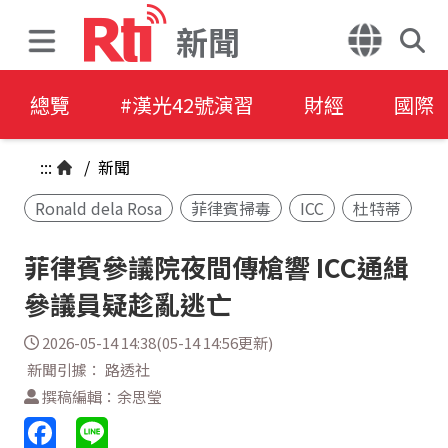
新聞
總覽
#漢光42號演習
財經
國際
:::
/
新聞
Ronald dela Rosa
菲律賓掃毒
ICC
杜特蒂
菲律賓參議院夜間傳槍響 ICC通緝
參議員疑趁亂逃亡
2026-05-14 14:38(05-14 14:56更新)
新聞引據： 路透社
撰稿編輯：余思瑩