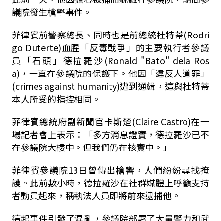
議院發生槍擊事件。
菲律賓前警察總長、同時也是前總統杜特蒂(Rodri
go Duterte)血腥「反毒戰爭」的主要執行者參議
員「石頭」德拉羅沙(Ronald "Bato" dela Ros
a)，一直在參議院的保護下。他因「違反人道罪」
(crimes against humanity)遭到通緝，這與杜特蒂
本人所受的指控相同。
菲律賓總統府副新聞官卡斯楚(Claire Castro)在一
場記者會上表示：「多方消息證實，德拉羅沙已不
在參議院大樓中。但我們仍在核實中。」
菲律賓參議院13日曾傳出槍響，人們紛紛尋找掩
護。此前數小時，德拉羅沙在社群媒體上呼籲支持
者動員起來，稱執法人員即將前來逮捕他。
這起事件引發了混亂，參議院部署了大量警力和武