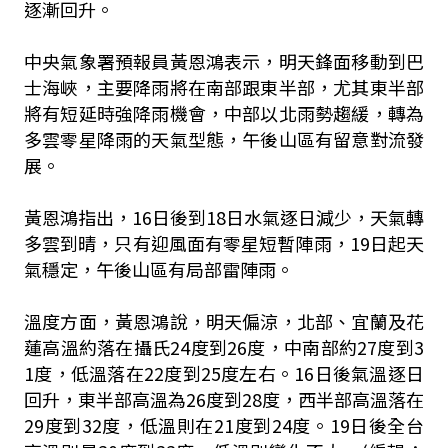
逐漸回升。
中央氣象署預報員黃恩鴻表示，明天鋒面移動到巴
士海峽，主要降雨將在南部跟東半部，尤其東半部
將有短延時強降雨機會，中部以北雨勢趨緩，轉為
多雲零星降雨的天氣型態，午後山區有留意對流發
展。
黃恩鴻指出，16日後到18日水氣逐日減少，天氣轉
多雲到晴，只有迎風面有零星短暫陣雨，19日起天
氣穩定，午後山區有局部雷陣雨。
溫度方面，黃恩鴻說，明天偏涼，北部、宜蘭及花
蓮高溫約落在攝氏24度到26度，中南部約27度到3
1度，低溫落在22度到25度左右。16日後氣溫逐日
回升，東半部高溫為26度到28度，西半部高溫落在
29度到32度，低溫則在21度到24度。19日後全台