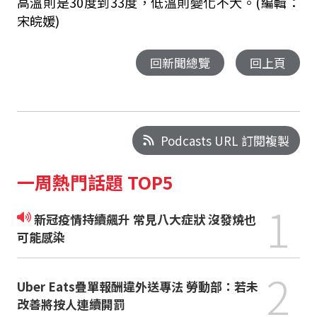
高溫則是30度到33度，低溫則變化不大。(編輯：
宋皖媛)
回新聞總覽
回上頁
Podcasts URL 訂閱複製
一周熱門話題 TOP5
1
新冠疫情持續飆升 常見八大症狀 沒發燒也
可能感染
2
Uber Eats疊單報酬違外送專法 勞動部：若未
改善將按人連續開罰