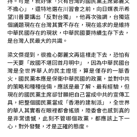
持。可是，就好像「只有台灣的國民黨主席鄭麗文
不擔心」，還特地選在川習會之前，向日媒表示希
望川普要講出「反對台獨」，他再次強調，台獨這
個議題現在在台灣其實不存在，現在追求的是維持
中華民國存在的現狀，中華民國要持續生存下去，
是台灣人民最大的共識。
梁文傑提到，很擔心鄭麗文再這樣走下去，恐怕有
一天要「故國不堪回首月明中」，因為中華民國台
灣是全世界華人的民主燈塔，算是僅存的一脈香
火，國民黨本應是保衛中華民國的政黨，並對中共
的策略和種種伎倆，應該是最了解、最有經驗，但
現在的國民黨主席卻甘願把自己當成中共的宣傳工
具，把整個國民黨當成「香港的建制派」，全世界
的華人其實看在眼裡都會搖頭，陸委會也感到真的
是非常遺憾，此刻不管哪個政黨，都應該上下一
心，對外發聲，才是正確的態度。