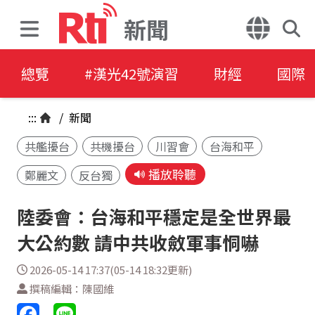
新聞
總覽
#漢光42號演習
財經
國際
:::
/
新聞
共艦擾台
共機擾台
川習會
台海和平
播放聆聽
鄭麗文
反台獨
陸委會：台海和平穩定是全世界最
大公約數 請中共收斂軍事恫嚇
2026-05-14 17:37(05-14 18:32更新)
撰稿編輯：陳國維