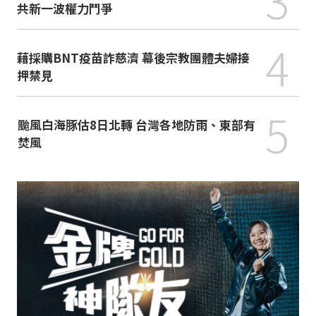
共新一波權力鬥爭
4
藉採購BNT疫苗詐慈濟 幕後宗教團體夫婦接
押禁見
5
颱風白海豚估8日北轉 台灣各地防雨、東部有
焚風