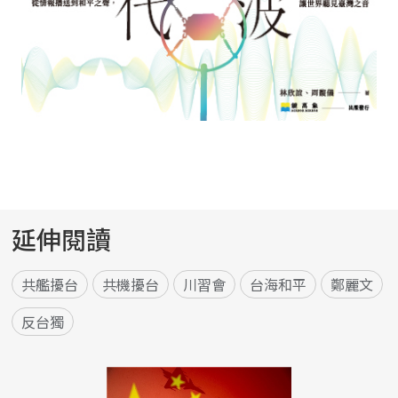
延伸閱讀
共艦擾台
共機擾台
川習會
台海和平
鄭麗文
反台獨