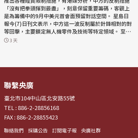
推出各種經貿限制措施，有港媒分析，中方的反制措施
「沒有把拳頭揮到最盡」，刻意保留重要籌碼，客觀上
是為籌備中的9月中美元首會面預留對話空間。 星島日
報今(7)日刊文表示，中方這一波反制屬於針鋒相對的對
等回擊，主要鎖定無人機零件及技術等特定領域。 至於
稀土...
3 天
聯繫央廣
臺北市104中山區北安路55號
TEL : 886-2-28856168
FAX : 886-2-28855423
聯絡我們
採購公告
訂閱電子報
央廣社群