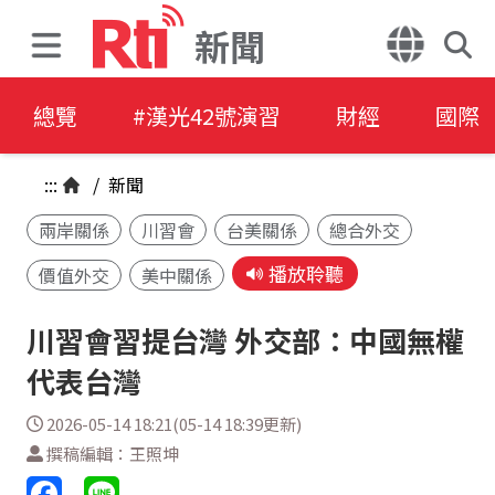
新聞
總覽
#漢光42號演習
財經
國際
:::
/
新聞
兩岸關係
川習會
台美關係
總合外交
播放聆聽
價值外交
美中關係
川習會習提台灣 外交部：中國無權
代表台灣
2026-05-14 18:21(05-14 18:39更新)
撰稿編輯：王照坤