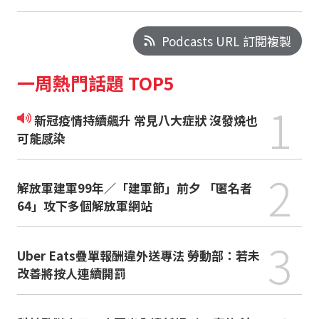
Podcasts URL 訂閱複製
一周熱門話題 TOP5
1
新冠疫情持續飆升 常見八大症狀 沒發燒也
可能感染
2
解放軍建軍99年／「建軍節」前夕 「匿名者
64」攻下多個解放軍網站
3
Uber Eats疊單報酬違外送專法 勞動部：若未
改善將按人連續開罰