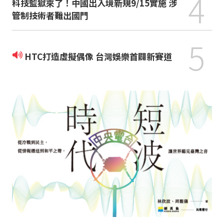
4
科技監獄來了！中國出入境新規9/15實施 涉
管制技術者難出國門
5
HTC打造虛擬偶像 台灣娛樂首闢新賽道