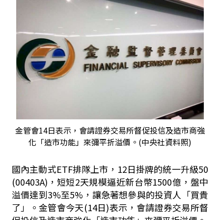
金管會14日表示，會請證券交易所督促投信及造市商強
化「造市功能」來彌平折溢價。(中央社資料照)
國內主動式
ETF
排隊上市，
12
日掛牌的統一升級
50
(00403A)
，短短
2
天規模逼近新台幣
1500
億，盤中
溢價達到
3%
至
5%
，讓急著想參與的投資人「買貴
了」。金管會今天
(14
日
)
表示，會請證券交易所督
促投信及造市商強化「造市功能」來彌平折溢價。