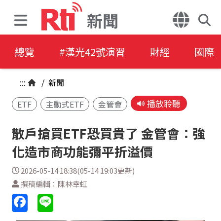
新聞
總覽
#漢光42號演習
財經
國際
:::
/
新聞
播放聆聽
ETF
主動式ETF
金管會
散戶搶買ETF恐買貴了 金管會：強
化造市商功能彌平折溢價
2026-05-14 18:38(05-14 19:03更新)
撰稿編輯：陳林幸虹