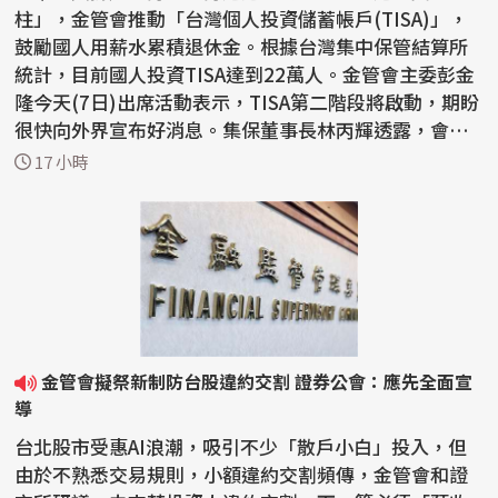
柱」，金管會推動「台灣個人投資儲蓄帳戶(TISA)」，
鼓勵國人用薪水累積退休金。根據台灣集中保管結算所
統計，目前國人投資TISA達到22萬人。金管會主委彭金
隆今天(7日)出席活動表示，TISA第二階段將啟動，期盼
很快向外界宣布好消息。集保董事長林丙輝透露，會朝
向類似勞退...
17 小時
金管會擬祭新制防台股違約交割 證券公會：應先全面宣
導
台北股市受惠AI浪潮，吸引不少「散戶小白」投入，但
由於不熟悉交易規則，小額違約交割頻傳，金管會和證