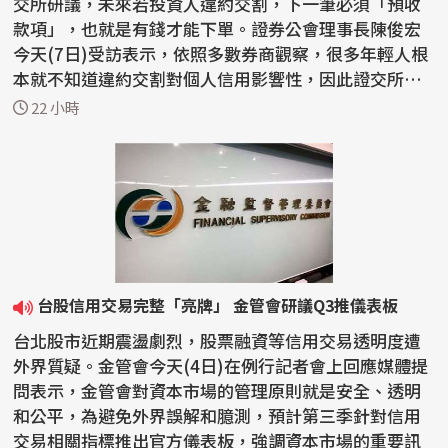
交所研議，未來若投資人違約交割，下一筆必須「預收
款項」，也就是有錢才能下單。證券公會理事長陳俊宏
今天(7日)受訪表示，依照多數券商觀察，很多年輕人根
本就不知道違約交割對個人信用影響性，因此證交所應
先全...
22 小時
台股信用交易完整「亮牌」 金管會研議Q3推儀表板
台北股市近期震盪劇烈，股票融資等信用交易透明度遭
外界質疑。金管會今天(4日)在例行記者會上回應媒體提
問表示，金管會對資本市場的管理原則就是安全、透明
和公平，為避免外界誤解和臆測，預計第三季針對信用
交易相關指標推出官方儀表板，強調資本市場的重要訊