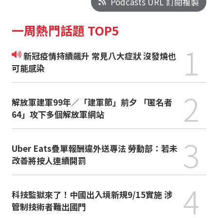
Podcasts URL 訂閱複製
一周熱門話題 TOP5
1
新冠疫情持續飆升 常見八大症狀 沒發燒也
可能感染
2
解放軍建軍99年／「建軍節」前夕 「匿名者
64」攻下多個解放軍網站
3
Uber Eats疊單報酬違外送專法 勞動部：若未
改善將按人連續開罰
4
科技監獄來了！中國出入境新規9/15實施 涉
管制技術者難出國門