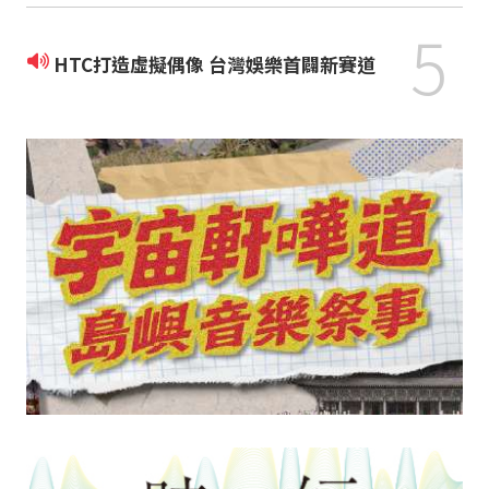
5
HTC打造虛擬偶像 台灣娛樂首闢新賽道