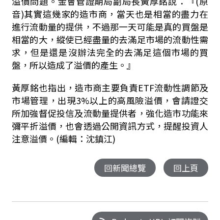
溢價問題。金會管證期局副局長黃厚銘說：『
(
原
音
)
其實這幾家的造市商，當天也是相當的盡力在
進行流動量的提供，不過那一天可能是真的買盤是
相當的大，縱使已經盡量的去滿足市場的流動性需
求，但是還是沒辦法完全的去滿足這個市場的買
盤，所以造成了溢價的產生。』
黃厚銘也指出，造市商主要負責
ETF
流動性調節及
市場管理，出現
3%
以上的高風險溢價，會請證交
所加強督促投信及流動量提供者，強化造市功能來
彌平折溢價，也會透過公開資訊方式，提醒投資人
注意溢價。(編輯：沈鎮江)
回新聞總覽
回上頁