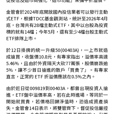
金管會於
2024
年底開放國內投信業者可以發行主動
式
ETF
，根據
TDCC
基金觀測站，統計至
2026
年
4
月
底，台灣共有
28
檔主動式
ETF
，其中以台股為投資
標的就有
14
檔；今年
5
月，還有至少
4
檔台股主動式
ETF
排隊上市。
於12
日掛牌的統一升級
50(00403A)
，一上市就造
成搶買，收盤價
10.8
元，有專家指出，溢價率高達
5.46%
，且由於外資隔天大砍
77
萬張，股價崩跌逾
5%
，讓不少首日搶進的散戶「買貴了」。有專家
直言，正常的
ETF
折溢價應該在
0.5%
之內。
由於近日從
009819
到
00403A
，都曾出現投資人搶
進，
ETF
盤中溢價率高，若在此時進場，等同於一
開始就買貴，若價格回歸淨值時，恐造成資產損
失。金管會
14
日表示，將雙管齊下，督促投信嚴控