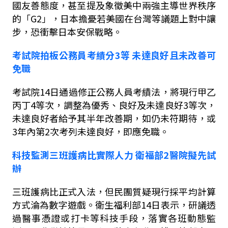
國友善態度，甚至提及象徵美中兩強主導世界秩序
的「
G2
」，日本擔憂若美國在台灣等議題上對中讓
步，恐衝擊日本安保戰略。
考試院拍板公務員考績分
3
等
未達良好且未改善可
免職
考試院
14
日通過修正公務人員考績法，將現行甲乙
丙丁
4
等次，調整為優秀、良好及未達良好
3
等次，
未達良好者給予其半年改善期，如仍未符期待，或
3
年內第
2
次考列未達良好，即應免職。
科技監測三班護病比實際人力
衛福部
2
醫院擬先試
辦
三班護病比正式入法，但民團質疑現行採平均計算
方式淪為數字遊戲。衛生福利部
14
日表示，研議透
過醫事憑證或打卡等科技手段，落實各班動態監