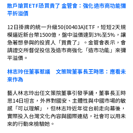
散戶搶買
ETF
恐買貴了
金管會：強化造市商功能彌
平折溢價
12
日掛牌的統一升級
50(00403A)ETF
，短短
2
天規
模逼近新台幣
1500
億，盤中溢價達到
3%
至
5%
，讓
急著想參與的投資人「買貴了」。金管會表示，會
請證交所督促投信及造市商強化「造市功能」來彌
平溢價。
林志玲任董事惹議 文策院董事長王時思：應看未
來作為
藝人林志玲出任文策院董事引發爭議，董事長王時
思
14
日坦言，外界對國安、主體性與中國市場的敏
感「可以理解」，但林志玲近年從台前走向幕後，
實際投入台灣文化內容與國際連結，社會可以用未
來的行動來檢驗她。