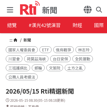
新聞
總覽
#漢光42號演習
財經
國際
:::
/
新聞
國家人權委員會
ETF
俄烏戰爭
林志玲
川習會
荷莫茲海峽
台日安保
全民運動
三班護病比
郵輪
文策院
土方之亂
公務人員考績法
2026/05/15 Rti精選新聞
2026-05-15 08:30(05-15 08:18更新)
撰稿編輯：王育偉