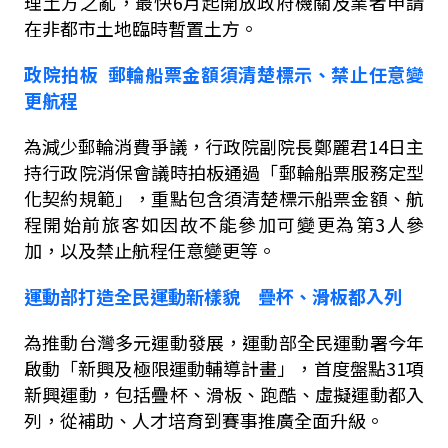
理土方之亂，最快
6
月起開放政府機關及業者申請
在非都市土地臨時暫置土方。
政院拍板
郵輪船票金額須清楚標示、禁止任意變
更航程
為減少郵輪消費爭議，行政院副院長鄭麗君
14
日主
持行政院消保會議時拍板通過「郵輪船票服務定型
化契約規範」，重點包含須清楚標示船票金額、航
程開始前旅客如因故不能參加可變更為第
3
人參
加，以及禁止航程任意變更等。
運動部打造全民運動新樣貌 疊杯、滑板都入列
為推動台灣多元運動發展，運動部全民運動署今年
啟動「新興及極限運動輔導計畫」，首度盤點
31
項
新興運動，包括疊杯、滑板、跑酷、虛擬運動都入
列，從補助、人才培育到賽事推廣全面升級。