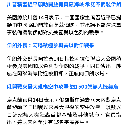
川普稱習近平願助開放荷莫茲海峽
承諾不武裝伊朗
美國總統川普
14
日表示，中國國家主席習近平已提
議由中國協助開放荷莫茲海峽，並承諾不會運送軍
事裝備援助伊朗對抗美國與以色列的戰爭。
伊朗外長：阿聯積極參與美以對伊戰爭
伊朗外交部長阿拉奇
14
日指控阿拉伯聯合大公國積
極參與美國和以色列對伊朗的戰爭。同日傳出一艘
船在阿聯海岸附近被扣押，正航向伊朗水域。
俄開戰來最大規模空中攻擊
逾
1500
架無人機襲烏
烏克蘭官員
14
日表示，俄羅斯在過去兩天內對烏克
蘭發動了自開戰以來最大規模的空中攻擊，以數以
百計架無人機狂轟首都基輔及其他城市。官員指
出，這兩天內至少有
15
名平民喪生。