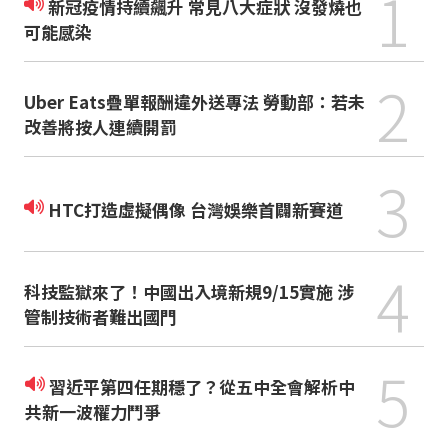
1
新冠疫情持續飆升 常見八大症狀 沒發燒也
可能感染
2
Uber Eats疊單報酬違外送專法 勞動部：若未
改善將按人連續開罰
3
HTC打造虛擬偶像 台灣娛樂首闢新賽道
4
科技監獄來了！中國出入境新規9/15實施 涉
管制技術者難出國門
5
習近平第四任期穩了？從五中全會解析中
共新一波權力鬥爭