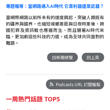
專題報導：當網路邁入
AI
時代
它是利器還是武器？
當網際網路以前所未有的速度興起，突破人類既有
的疆界與國界，也縮短城鄉差距與日夜時差後，跨
國犯罪及資訊戰也應運而生，而且隨著
AI
時代來
臨，更加劇這些科技的力道，成為全球共同面對的
難題。
回新聞總覽
回上頁
Podcasts URL 訂閱複製
一周熱門話題 TOP5