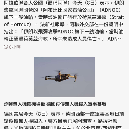
阿拉伯聯合大公國（簡稱阿聯）今天（8日）表示，伊朗
襲擊阿聯國營的「阿布達比國家石油公司」（ADNOC）
旗下一艘油輪，當時該油輪正航行於荷莫茲海峽（Strait
of Hormuz）。 法新社報導，阿聯外交部在一份聲明中
指出：「伊朗以飛彈攻擊ADNOC旗下一艘油輪，當時油
輪正通過荷莫茲海峽，所幸未造成人員傷亡。」 ADNOC
昨...
6 小時
炸彈無人機闖機場後 德國再傳無人機侵入軍事基地
德國當局今天（8日）表示，德國西部一座軍事基地日前
疑似遭無人機闖入，警方目前已展開調查。 路透社報
導，當地時間6日晚間10點左右，位於北萊茵-西發利亞