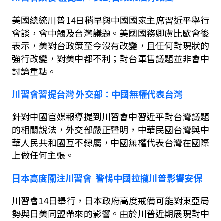
美國總統川普
14
日稍早與中國國家主席習近平舉行
會談，會中觸及台灣議題。美國國務卿盧比歐會後
表示，美對台政策至今沒有改變，且任何對現狀的
強行改變，對美中都不利；對台軍售議題並非會中
討論重點。
川習會習提台灣
外交部：中國無權代表台灣
針對中國官媒報導提到川習會中習近平對台灣議題
的相關說法，外交部嚴正聲明，中華民國台灣與中
華人民共和國互不隸屬，中國無權代表台灣在國際
上做任何主張。
日本高度關注川習會
警惕中國拉攏川普影響安保
川習會
14
日舉行，日本政府高度戒備可能對東亞局
勢與日美同盟帶來的影響。由於川普近期展現對中