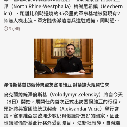
邦（North Rhine-Westphalia）梅謝尼希鎮（Mechern
ich）、距離比利時邊境約35公里的軍事基地被發現有2
架無人機出沒。軍方隨後派遣憲兵進駐戒備，同時通知
警方...
9 小時
澤倫斯基首訪俄傳統盟友塞爾維亞 討論擴大經貿往來
烏克蘭總統澤倫斯基（Volodymyr Zelensky）將自今天
（8日）開始，展開任內首次正式出訪塞爾維亞的行程，
預計將與塞國總統武契奇（Aleksandar Vucic）舉行會
談。塞爾維亞是歐洲少數仍與俄羅斯友好的國家，因此
也讓澤倫斯基此行格外受到矚目。 法新社報導，自俄羅