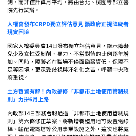
測，而非僅計算月平均，將由台北、桃園等部立醫
院先行試辦。
人權會發布
CRPD
獨立評估意見
籲政府正視障礙者
現實困境
國家人權委員會
14
日發布獨立評估意見，顯示障礙
兒少及女性受剝削、暴力、不當對待的比例逐年增
加。同時，障礙者在職場不僅面臨薪資低、保障不
足等困境，更深受歧視與汙名化之苦，呼籲中央政
府重視。
土方暫置有解！內政部修「非都市土地使用管制規
則」力拚
6
月上路
內政部
14
日部務會報通過「非都市土地使用管制規
則」第六條修正草案，將新增養殖用地可設置電線
桿、輸配電鐵塔等公用事業設施之外，這次也將處