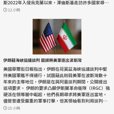
斯2022年入侵烏克蘭以來，澤倫斯基走訪許多國家尋求
支持...
12 小時
伊朗藉海峽協議談判 圖謀將美軍逐出波斯灣
美國華爾街日報指出，伊朗在荷莫茲海峽協議談判中堅
持美國軍艦不得通行，試圖藉此削弱美軍在波斯灣數十
年來的主導地位，伊朗是在與阿曼談判期間，公開提出
這項要求。 伊朗的要求凸顯伊斯蘭革命衛隊（IRGC）強
硬派在領導層中崛起，他們長期尋求將美軍逐出當地，
儘管曾遭受嚴重的軍事打擊，但其領袖看到利用談判動
搖...
15 小時