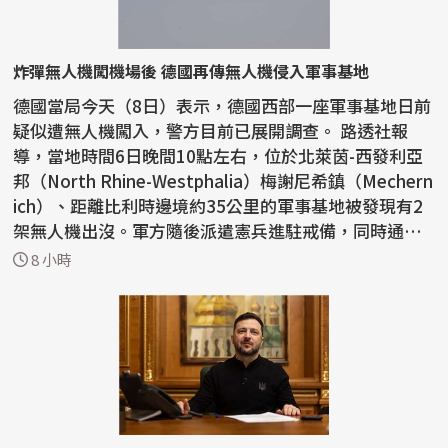
炸彈無人機闖機場後 德國再傳無人機侵入軍事基地
德國當局今天（8日）表示，德國西部一座軍事基地日前
疑似遭無人機闖入，警方目前已展開調查。 路透社報
導，當地時間6日晚間10點左右，位於北萊茵-西發利亞
邦（North Rhine-Westphalia）梅謝尼希鎮（Mechern
ich）、距離比利時邊境約35公里的軍事基地被發現有2
架無人機出沒。軍方隨後派遣憲兵進駐戒備，同時通知
警方...
8 小時