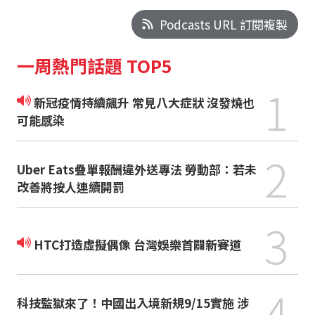
Podcasts URL 訂閱複製
一周熱門話題 TOP5
1
新冠疫情持續飆升 常見八大症狀 沒發燒也
可能感染
2
Uber Eats疊單報酬違外送專法 勞動部：若未
改善將按人連續開罰
3
HTC打造虛擬偶像 台灣娛樂首闢新賽道
4
科技監獄來了！中國出入境新規9/15實施 涉