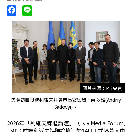
圖片來源：Rti央廣
央廣訪團挺進利維夫拜會市長安德烈．薩多維(Andriy
Sadovyi)。
2026
年「利維夫媒體論壇」（
Lviv Media Forum,
LMF；前譯利沃夫媒體論壇
）於
14
日正式揭幕。中