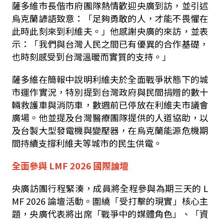
薩多維市長偕市府團隊熱情歡迎央廣到訪，並引述
烏克蘭諺語致意：「足夠勇敢的人，才能不畏懼在
此時此刻來到利維夫。」他感謝央廣的來訪，並表
示：「我們與台灣人民之間已有優異的合作基礎，
也時刻感受到台灣溫暖而實質的支持。」
薩多維在簡報中說明利維夫於全面戰爭狀態下的城
市運作實況，特別提到台灣政府與民間捐贈的數十
輛救護車與消防車，數週前已停放在利維夫市議會
廣場。他並提及台灣醫療團隊提供的人道協助，以
及台製大型發電機與變壓器，在烏克蘭能源危機期
間持續支撐利維夫等城市的民生供電。
全面參與
LMF 2026
國際論壇
央廣訪團行程緊湊，成員將全程參與為期三天的
L
MF 2026
論壇活動。圍繞「受打擊的現實」核心主
題，央廣代表將出席「戰爭中的媒體角色」、「資