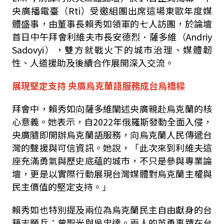
央廣播電臺（
Rti
）受邀組團出席這場東歐年度媒
體盛事，由董事長賴秀如領軍的七人訪團，於論壇
首日中午拜會利維夫市長安德烈．薩多維（
Andriy
Sadovyi
），雙方就戰火下的城市治理、媒體韌
性、人道援助及後續合作展開深入交流。
展現堅定支持
央廣烏克蘭語服務成台烏橋樑
拜會中，賴秀如向薩多維闡述央廣親赴烏克蘭的核
心意義。她表示，自
2022
年俄羅斯發動全面入侵，
央廣隨即開辦烏克蘭語服務，向烏克蘭人民傳遞台
灣的聲援與可信資訊。她說，「此次來到利維夫這
座充滿勇氣與歷史底蘊的城市，不只是參與專業論
壇，更是以實際行動展現台灣媒體對烏克蘭主權與
民主價值的堅定支持。」
賴秀如也特別提及兩位為烏克蘭民主自由獻身的台
籍志願兵：曾聖光與吳忠達。兩人的英勇事蹟在台