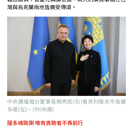
灣與烏克蘭兩地皆廣受傳頌。
中央廣播電台董事長賴秀如(右)會見利維夫市長薩
多維(左)。(Rti央廣)
薩多維致謝
唯有勇敢者不畏前行