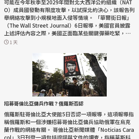
可能在今年秋季至2029年間對北大西洋公約組織（NAT
O）成員國發動有限度攻擊，以試探北約決心，該報告列
舉網絡攻擊到小規模地面入侵等情境。 「華爾街日報」
（The Wall Street Journal）6日報導，美國官員披露
上述評估內容之際，美國正面臨某些關鍵彈藥吃緊，
一...
1 天
招募哥倫比亞傭兵作戰？俄羅斯否認
俄羅斯駐哥倫比亞大使館5日否認一項報導，這項報導指
稱俄羅斯和一個涉嫌招募哥倫比亞傭兵協助俄軍在烏克
蘭作戰的網絡有關。 哥倫比亞新聞媒體「Noticias Cara
col」3日刊登一項包括證詞與文件的調查，指稱莫斯科