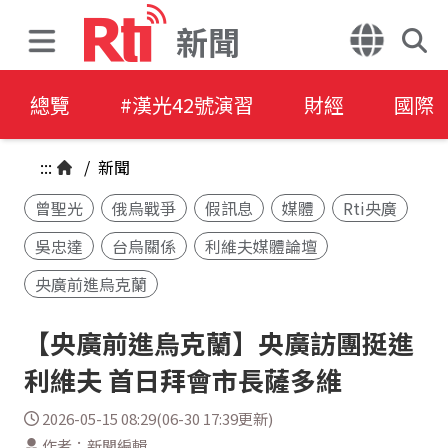
新聞
總覽
#漢光42號演習
財經
國際
:::
/
新聞
曾聖光
俄烏戰爭
假訊息
媒體
Rti央廣
吳忠達
台烏關係
利維夫媒體論壇
央廣前進烏克蘭
【央廣前進烏克蘭】央廣訪團挺進
利維夫 首日拜會市長薩多維
2026-05-15 08:29(06-30 17:39更新)
作者：新聞編輯