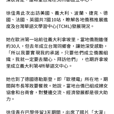
徐佳青此次出訪美國、義大利、波蘭、捷克、德
國、法國、英國共7國10站，瞭解各地僑務推展進
度及台灣華語文學習中心(TCML)發展現況。
她在歐洲第一站前往義大利拿坡里，當地僑胞雖僅
約30人，但去年成立台灣同鄉會，讓她深受感動，
「所以我要實現我的承諾，只要他們成立僑團組
織，我就一定要去關心、拜訪他們」，也期許拿坡
里成立義大利第4所華語文中心。
她也到了德國德勒斯登，即「歐積電」所在地，期
間與市長等政要餐敘。她說，當地台僑已組成婦女
協會和台商會，對雙邊交流、經濟發展都是很大助
力。
徐佳青在巴黎停留3天期間，出席了國片「大濛」