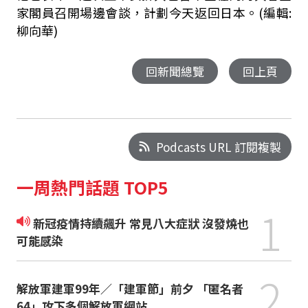
家閣員召開場邊會談，計劃今天返回日本。(編輯:
柳向華)
回新聞總覽
回上頁
Podcasts URL 訂閱複製
一周熱門話題 TOP5
1
新冠疫情持續飆升 常見八大症狀 沒發燒也
可能感染
2
解放軍建軍99年／「建軍節」前夕 「匿名者
64」攻下多個解放軍網站