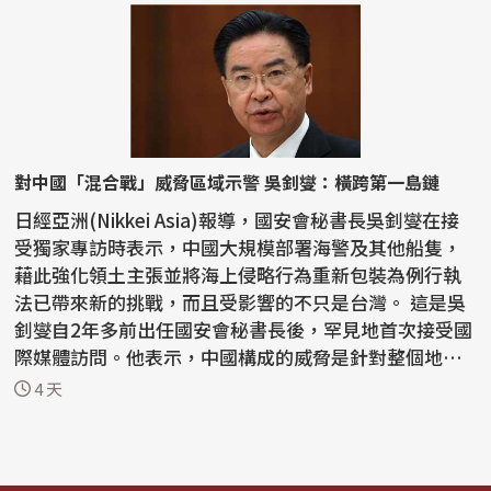
對中國「混合戰」威脅區域示警 吳釗燮：橫跨第一島鏈
日經亞洲(Nikkei Asia)報導，國安會秘書長吳釗燮在接
受獨家專訪時表示，中國大規模部署海警及其他船隻，
藉此強化領土主張並將海上侵略行為重新包裝為例行執
法已帶來新的挑戰，而且受影響的不只是台灣。 這是吳
釗燮自2年多前出任國安會秘書長後，罕見地首次接受國
際媒體訪問。他表示，中國構成的威脅是針對整個地
區...
4 天