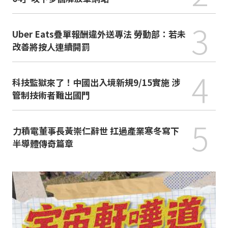
3
Uber Eats疊單報酬違外送專法 勞動部：若未
改善將按人連續開罰
4
科技監獄來了！中國出入境新規9/15實施 涉
管制技術者難出國門
5
力積電董事長黃崇仁辭世 扛過產業寒冬寫下
半導體傳奇篇章