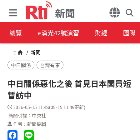
新聞
總覽
#漢光42號演習
財經
國際
:::
/
新聞
中日關係
台灣有事
中日關係惡化之後 首見日本閣員短
暫訪中
2026-05-15 11:48(05-15 11:49更新)
新聞引據：中央社
作者：新聞編輯