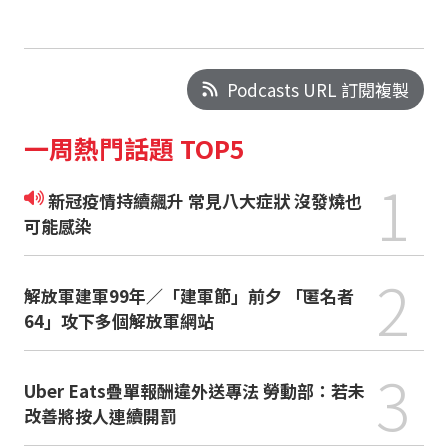
Podcasts URL 訂閱複製
一周熱門話題 TOP5
1
新冠疫情持續飆升 常見八大症狀 沒發燒也
可能感染
2
解放軍建軍99年／「建軍節」前夕 「匿名者
64」攻下多個解放軍網站
3
Uber Eats疊單報酬違外送專法 勞動部：若未
改善將按人連續開罰