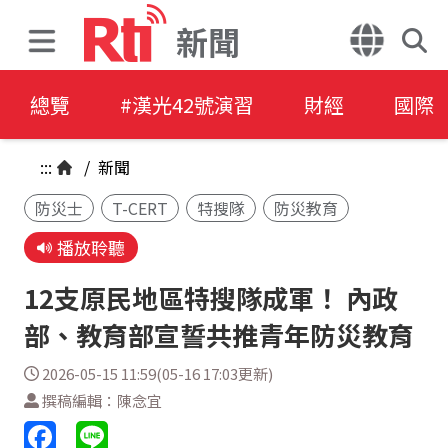
新聞
總覽
#漢光42號演習
財經
國際
:::
/
新聞
防災士
T-CERT
特搜隊
防災教育
播放聆聽
12支原民地區特搜隊成軍！ 內政
部、教育部宣誓共推青年防災教育
2026-05-15 11:59(05-16 17:03更新)
撰稿編輯：陳念宜