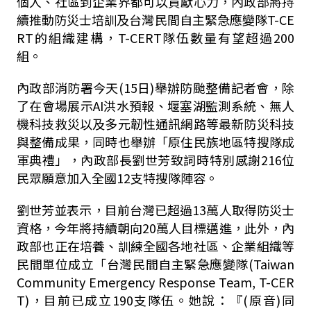
個人、社區到企業界都可以貢獻心力，內政部將持
續推動防災士培訓及台灣民間自主緊急應變隊T-CE
RT的組織建構，T-CERT隊伍數量有望超過200
組。
內政部消防署今天(15日)舉辦防颱整備記者會，除
了在會場展示AI洪水預報、堰塞湖監測系統、無人
機科技救災以及多元韌性通訊網路等最新防災科技
與整備成果，同時也舉辦「原住民族地區特搜隊成
軍典禮」，內政部長劉世芳致詞時特別感謝216位
民眾願意加入全國12支特搜隊陣容。
劉世芳並表示，目前台灣已超過13萬人取得防災士
資格，今年將持續朝向20萬人目標邁進，此外，內
政部也正在培養、訓練全國各地社區、企業組織等
民間單位成立「台灣民間自主緊急應變隊(Taiwan
Community Emergency Response Team, T-CER
T)，目前已成立190支隊伍。她說：『(原音)同