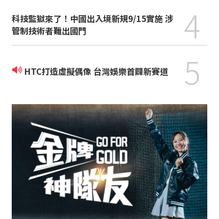
4
科技監獄來了！中國出入境新規9/15實施 涉
管制技術者難出國門
5
HTC打造虛擬偶像 台灣娛樂首闢新賽道