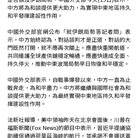
中方將為和談提供更大助力，為實現中東地區持久
和平發揮建設性作用。
中國外交部官網公布「就伊朗局勢答記者問」表
示，中方始終認為，對話談判才是正道，對話的大
門既然打開，就不應再次關上。應盡快重開航道，
共同維護全球產供鏈穩定暢通。應盡快達成全面、
持久停火，推動中東波灣局勢早日恢復和平穩定。
中國外交部表示，自戰事爆發以來，中方一直為止
戰奔走，為和平盡力。中方將繼續與國際社會為和
談提供更大助力，為最終實現中東地區持久和平發
揮建設性作用。
法新社報導，美中領袖昨天在北京會面後，川普在
福斯新聞(Fox News)的節目中表示，習近平提議協
助確保通過荷莫茲海峽的航行，並承諾不會運送軍