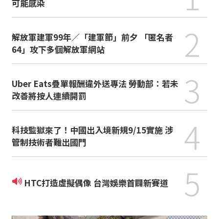
可能感染
2
解放軍建軍99年／「建軍節」前夕 「匿名者
64」攻下多個解放軍網站
3
Uber Eats疊單報酬違外送專法 勞動部：若未
改善將按人連續開罰
4
科技監獄來了！中國出入境新規9/15實施 涉
管制技術者難出國門
5
HTC打造虛擬偶像 台灣娛樂首闢新賽道