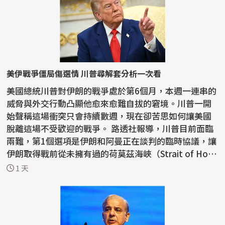
美伊戰爭僵局傷選情 川普尋解套分析一次看
美國總統川普對伊朗的戰爭處於第6個月，本週一連串的
威脅與外交行動凸顯他愈來愈難自拔的窘境。川普一開
始聲稱這場衝突只會持續數週，現在卻苦思如何讓美國
脫離這場不受歡迎的戰爭。 路透社報導，川普目前面臨
兩難，第1個選項是伊朗和阿曼正在談判的臨時協議，讓
伊朗取得戰前從未擁有過的荷莫茲海峽（Strait of Ho
r...
1 天