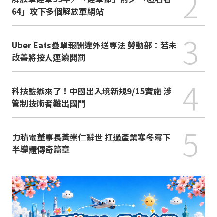
2
64」攻下多個解放軍網站
3
Uber Eats疊單報酬違外送專法 勞動部：若未
改善將按人連續開罰
4
科技監獄來了！中國出入境新規9/15實施 涉
管制技術者難出國門
5
力積電董事長黃崇仁辭世 扛過產業寒冬寫下
半導體傳奇篇章