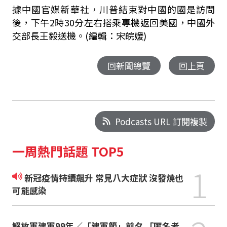
據中國官媒新華社，川普結束對中國的國是訪問
後，下午2時30分左右搭乘專機返回美國，中國外
交部長王毅送機。(編輯：宋皖媛)
回新聞總覽
回上頁
Podcasts URL 訂閱複製
一周熱門話題 TOP5
1
新冠疫情持續飆升 常見八大症狀 沒發燒也
可能感染
解放軍建軍99年／「建軍節」前夕 「匿名者