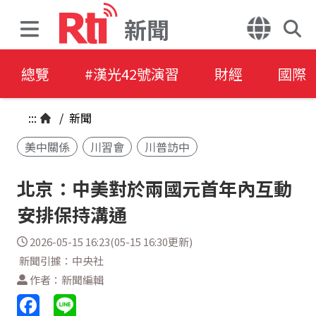
新聞
總覽
#漢光42號演習
財經
國際
:::
/
新聞
美中關係
川習會
川普訪中
北京：中美對於兩國元首年內互動
安排保持溝通
2026-05-15 16:23(05-15 16:30更新)
新聞引據：中央社
作者：新聞編輯