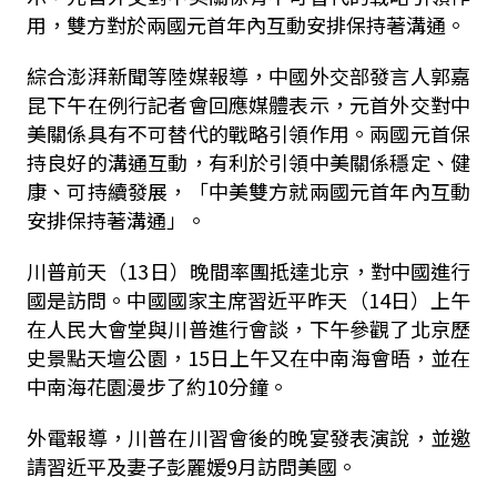
用，雙方對於兩國元首年內互動安排保持著溝通。
綜合澎湃新聞等陸媒報導，中國外交部發言人郭嘉
昆下午在例行記者會回應媒體表示，元首外交對中
美關係具有不可替代的戰略引領作用。兩國元首保
持良好的溝通互動，有利於引領中美關係穩定、健
康、可持續發展，「中美雙方就兩國元首年內互動
安排保持著溝通」。
川普前天（13日）晚間率團抵達北京，對中國進行
國是訪問。中國國家主席習近平昨天（14日）上午
在人民大會堂與川普進行會談，下午參觀了北京歷
史景點天壇公園，15日上午又在中南海會晤，並在
中南海花園漫步了約10分鐘。
外電報導，川普在川習會後的晚宴發表演說，並邀
請習近平及妻子彭麗媛9月訪問美國。