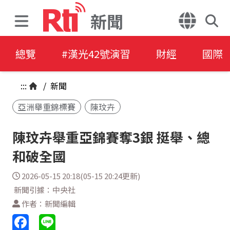
新聞
總覽
#漢光42號演習
財經
國際
:::
/
新聞
亞洲舉重錦標賽
陳玟卉
陳玟卉舉重亞錦賽奪3銀 挺舉、總
和破全國
2026-05-15 20:18(05-15 20:24更新)
新聞引據：中央社
作者：新聞編輯