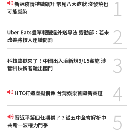
1
新冠疫情持續飆升 常見八大症狀 沒發燒也
可能感染
2
Uber Eats疊單報酬違外送專法 勞動部：若未
改善將按人連續開罰
3
科技監獄來了！中國出入境新規9/15實施 涉
管制技術者難出國門
4
HTC打造虛擬偶像 台灣娛樂首闢新賽道
5
習近平第四任期穩了？從五中全會解析中
共新一波權力鬥爭