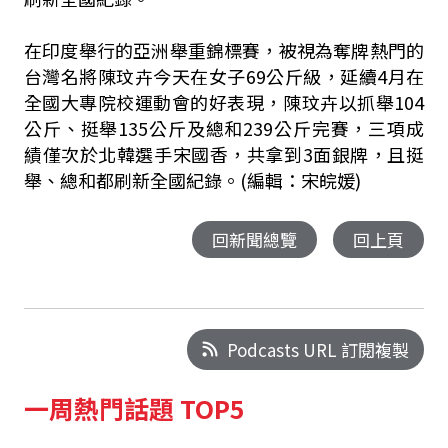
在印度舉行的亞洲舉重錦標賽，被視為奪牌熱門的
台灣名將陳玟卉今天在女子69公斤級，延續4月在
全國大專院校運動會的好表現，陳玟卉以抓舉104
公斤、挺舉135公斤及總和239公斤完賽，三項成
績僅次於北韓選手宋國香，共拿到3面銀牌，且挺
舉、總和都刷新全國紀錄。(編輯：宋皖媛)
回新聞總覽
回上頁
Podcasts URL 訂閱複製
一周熱門話題 TOP5