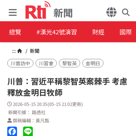
新聞
總覽
#漢光42號演習
財經
國際
:::
/
新聞
川普訪中
川習會
黎智英
金明日
川普：習近平稱黎智英案棘手 考慮
釋放金明日牧師
2026-05-15 20:35(05-15 21:02更新)
新聞引據： 路透社
撰稿編輯：黃凡甄