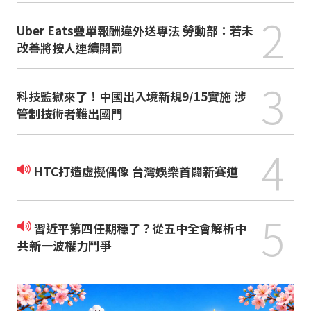
2
Uber Eats疊單報酬違外送專法 勞動部：若未
改善將按人連續開罰
3
科技監獄來了！中國出入境新規9/15實施 涉
管制技術者難出國門
4
HTC打造虛擬偶像 台灣娛樂首闢新賽道
5
習近平第四任期穩了？從五中全會解析中
共新一波權力鬥爭