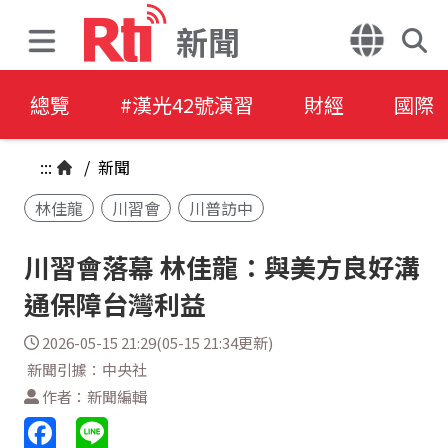
新聞
總覽
#漢光42號演習
財經
國際
:::
/
新聞
林佳龍
川習會
川普訪中
川習會落幕 林佳龍：與美方良好溝
通保障台灣利益
2026-05-15 21:29(05-15 21:34更新)
新聞引據：中央社
作者：新聞編輯