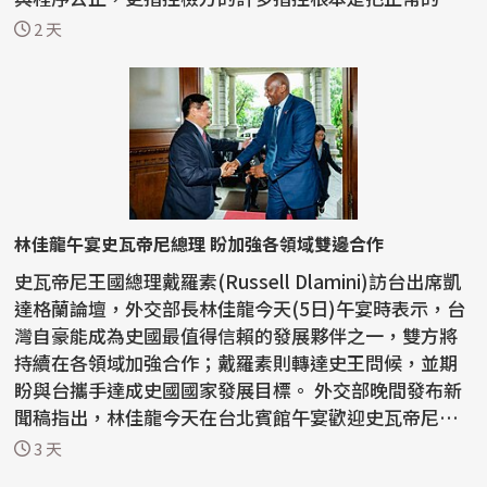
教活動...
2 天
林佳龍午宴史瓦帝尼總理 盼加強各領域雙邊合作
史瓦帝尼王國總理戴羅素(Russell Dlamini)訪台出席凱
達格蘭論壇，外交部長林佳龍今天(5日)午宴時表示，台
灣自豪能成為史國最值得信賴的發展夥伴之一，雙方將
持續在各領域加強合作；戴羅素則轉達史王問候，並期
盼與台攜手達成史國國家發展目標。 外交部晚間發布新
聞稿指出，林佳龍今天在台北賓館午宴歡迎史瓦帝尼王
國...
3 天