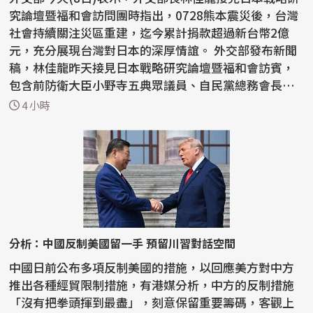
究論壇暨福和會訪問團時指出，0728熊本震災後，台灣
社會持續關注災區重建，迄今累計捐款超過新台幣2億
元，充分展現台灣對日本的深厚情誼。 外交部發布新聞
稿，林佳龍昨天接見日本戰略研究論壇暨福和會訪賓，
包含前防衛大臣小野寺五典眾議員、自民黨總務會長有
村...
4 小時
分析：中國反制美國留一手 預留川習對話空間
中國日前公布多項反制美國的措施，以回應美方對中方
推出各種經貿限制措施，有港媒分析，中方的反制措施
「沒有把拳頭揮到最盡」，刻意保留重要籌碼，客觀上