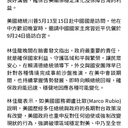
良好溝通，確保台美關係穩定深化及保障台灣的利
益。
美國總統川普5月13至15日赴中國國是訪問，他在
中方歡迎晚宴時，邀請中國國家主席習近平伉儷於
9月24日造訪白宮。
林佳龍晚間在臉書發文指出，政府最重要的責任，
就是確保國家利益、守護區域和平與繁榮，讓民眾
安心，在賴清德
總統領導下，外交與國安團隊早已
針對各種情境完成事前沙盤推演，在美中會談期
間，也持續掌握情勢發展、即時向賴總統回報，確
保政府能迅速、穩健地因應各種可能變化。
林佳龍表示，如美國國務卿盧比歐(Marco Rubio)
說明，美國歷經多任總統與政府的長期對台政策沒
有改變，美國政府也重申反對任何迫使或強制改變
現狀的行為，強調破壞區域穩定對美、中乃至全世