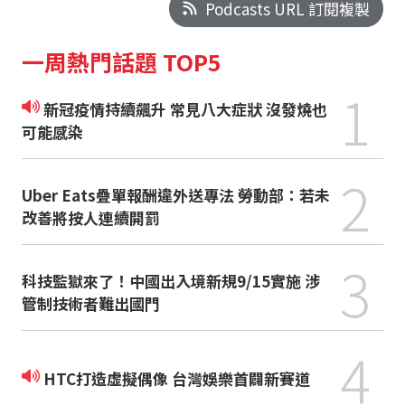
Podcasts URL 訂閱複製
一周熱門話題 TOP5
1
新冠疫情持續飆升 常見八大症狀 沒發燒也
可能感染
2
Uber Eats疊單報酬違外送專法 勞動部：若未
改善將按人連續開罰
3
科技監獄來了！中國出入境新規9/15實施 涉
管制技術者難出國門
4
HTC打造虛擬偶像 台灣娛樂首闢新賽道