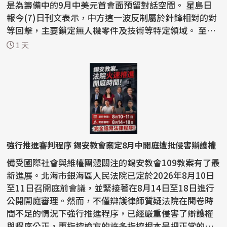
是為籌備中的9月中美元首會面預留對話空間。 星島日
報今(7)日刊文表示，中方這一波反制屬於針鋒相對的對
等回擊，主要鎖定無人機零件及技術等特定領域。 至於
稀土...
1 天
強行推進審判程序 錫安教會案定8月中開庭遭批侵害辯護權
備受國際社會與維權團體關注的錫安教會109教案有了最
新進展。北海市銀海區人民法院已定於2026年8月10日
至11日召開庭前會議，並緊接著在8月14日至18日進行
公開開庭審理。然而，不僅辯護律師質疑法院在閱卷時
間不足的情況下強行推進程序，已經嚴重侵害了辯護權
與程序公正，更指控檢方的許多指控根本是把正常的宗