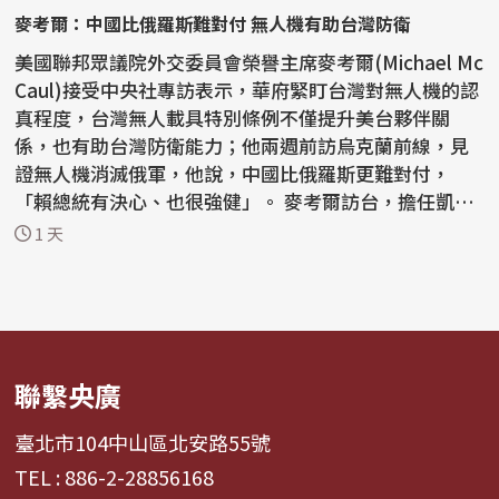
麥考爾：中國比俄羅斯難對付 無人機有助台灣防衛
美國聯邦眾議院外交委員會榮譽主席麥考爾(Michael Mc
Caul)接受中央社專訪表示，華府緊盯台灣對無人機的認
真程度，台灣無人載具特別條例不僅提升美台夥伴關
係，也有助台灣防衛能力；他兩週前訪烏克蘭前線，見
證無人機消滅俄軍，他說，中國比俄羅斯更難對付，
「賴總統有決心、也很強健」。 麥考爾訪台，擔任凱達
格蘭論壇...
1 天
聯繫央廣
臺北市104中山區北安路55號
TEL : 886-2-28856168