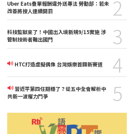
2
Uber Eats疊單報酬違外送專法 勞動部：若未
改善將按人連續開罰
3
科技監獄來了！中國出入境新規9/15實施 涉
管制技術者難出國門
4
HTC打造虛擬偶像 台灣娛樂首闢新賽道
5
習近平第四任期穩了？從五中全會解析中
共新一波權力鬥爭