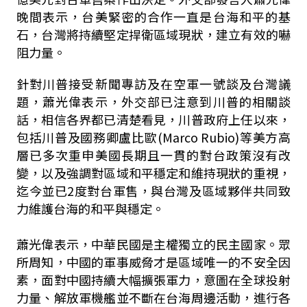
晚間表示，台美緊密的合作一直是台海和平的基
石，台灣將持續堅定捍衛區域現狀，建立有效的嚇
阻力量。
針對川普接受新聞專訪及在空軍一號談及台灣議
題，蕭光偉表示，外交部已注意到川普的相關談
話，相信各界都已清楚看見，川普政府上任以來，
包括川普及國務卿盧比歐(Marco Rubio)等美方高
層已多次重申美國長期且一貫的對台政策沒有改
變，以及強調對區域和平穩定和維持現狀的重視，
迄今並已2度對台軍售，與台灣及區域夥伴共同致
力維護台海的和平與穩定。
蕭光偉表示，中華民國是主權獨立的民主國家。眾
所周知，中國的軍事威脅才是區域唯一的不安全因
素，面對中國持續大幅擴張軍力，意圖在全球投射
力量、解放軍機艦並不斷在台海周邊活動，進行各