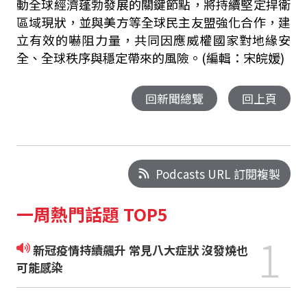
動全球經濟蓬勃發展的關鍵節點，將持續堅定捍衛
區域現狀，並與美方等全球民主友盟強化合作，建
立有效的嚇阻力量，共同因應威權國家對地緣安
全、全球秩序與穩定帶來的風險。(編輯：宋皖媛)
回新聞總覽
回上頁
Podcasts URL 訂閱複製
一周熱門話題 TOP5
1
新冠疫情持續飆升 常見八大症狀 沒發燒也
可能感染