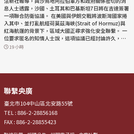
法新社報導，與沙烏地阿拉伯軍方和政府關係密切的消
息人士透露，沙國、土耳其和巴基斯坦7日將在吉達簽署
一項聯合防衛協議。 在美國與伊朗交戰將波斯灣國家捲
入其中、並打亂航經荷莫茲海峽(Strait of Hormuz)與
紅海航運的背景下，區域大國正尋求強化安全聯繫。 一
位要求匿名的知情人士說，這項協議已經討論許久，
但...
19 小時
聯繫央廣
臺北市104中山區北安路55號
TEL : 886-2-28856168
FAX : 886-2-28855423