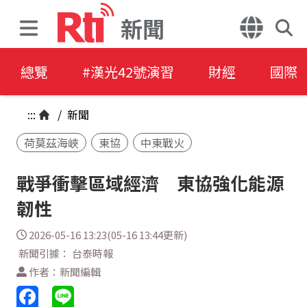
新聞
總覽
#漢光42號演習
財經
國際
:::
/
新聞
荷莫茲海峽
東協
中東戰火
戰爭衝擊區域經濟 東協強化能源
韌性
2026-05-16 13:23(05-16 13:44更新)
新聞引據： 台泰時報
作者：新聞編輯