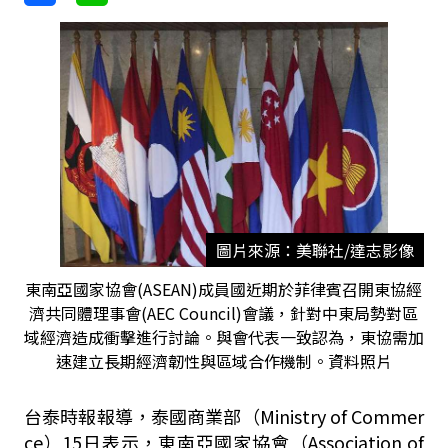
圖片來源：美聯社/達志影像
東南亞國家協會(ASEAN)成員國近期於菲律賓召開東協經
濟共同體理事會(AEC Council)會議，針對中東局勢對區
域經濟造成衝擊進行討論。與會代表一致認為，東協需加
速建立長期經濟韌性與區域合作機制。資料照片
台泰時報報導，泰國商業部（Ministry of Commer
ce）15日表示，東南亞國家協會（Association of