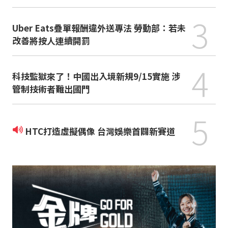
3
Uber Eats疊單報酬違外送專法 勞動部：若未
改善將按人連續開罰
4
科技監獄來了！中國出入境新規9/15實施 涉
管制技術者難出國門
5
HTC打造虛擬偶像 台灣娛樂首闢新賽道