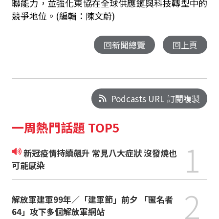
聯能力，並強化東協在全球供應鏈與科技轉型中的
競爭地位。(編輯：陳文蔚)
回新聞總覽
回上頁
Podcasts URL 訂閱複製
一周熱門話題 TOP5
1
新冠疫情持續飆升 常見八大症狀 沒發燒也
可能感染
2
解放軍建軍99年／「建軍節」前夕 「匿名者
64」攻下多個解放軍網站