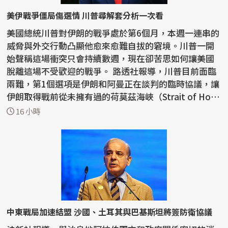
美伊戰爭僵局傷選情 川普尋解套分析一次看
美國總統川普對伊朗的戰爭處於第6個月，本週一連串的
威脅與外交行動凸顯他愈來愈難自拔的窘境。川普一開
始聲稱這場衝突只會持續數週，現在卻苦思如何讓美國
脫離這場不受歡迎的戰爭。 路透社報導，川普目前面臨
兩難，第1個選項是伊朗和阿曼正在談判的臨時協議，讓
伊朗取得戰前從未擁有過的荷莫茲海峽（Strait of Ho
r...
16 小時
中東戰局加速結盟 沙國、土耳其與巴基斯坦將簽防衛協議