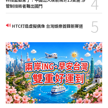
4
管制技術者難出國門
5
HTC打造虛擬偶像 台灣娛樂首闢新賽道