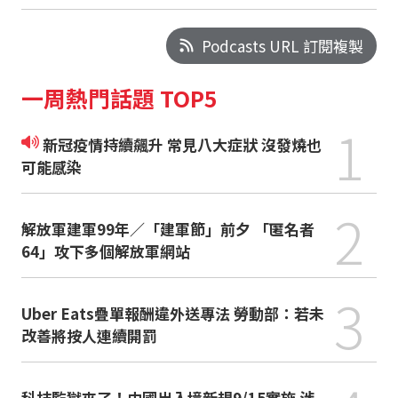
Podcasts URL 訂閱複製
一周熱門話題 TOP5
1
新冠疫情持續飆升 常見八大症狀 沒發燒也
可能感染
2
解放軍建軍99年／「建軍節」前夕 「匿名者
64」攻下多個解放軍網站
3
Uber Eats疊單報酬違外送專法 勞動部：若未
改善將按人連續開罰
科技監獄來了！中國出入境新規9/15實施 涉