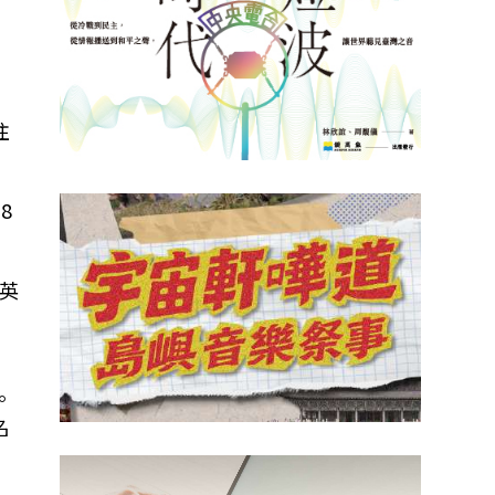
往
8
英
。
名