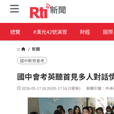
新聞
總覽
#漢光42號演習
財經
國際
:::
/
新聞
國中教育會考
國中會考英聽首見多人對話情
2026-05-17 16:20(05-17 16:33更新)
新聞引據：中央