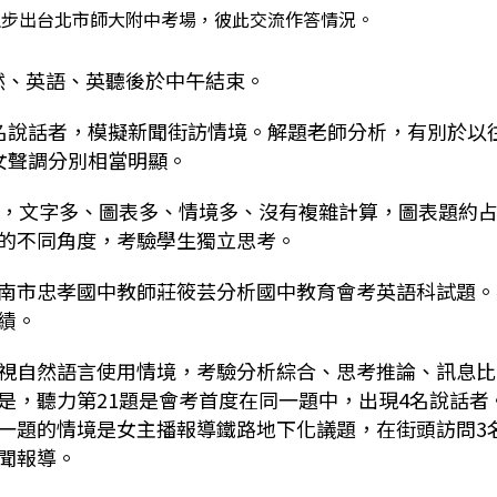
考生步出台北市師大附中考場，彼此交流作答情況。
完自然、英語、英聽後於中午結束。
名說話者，模擬新聞街訪情境。解題老師分析，有別於以
女聲調分別相當明顯。
」，文字多、圖表多、情境多、沒有複雜計算，圖表題約占
的不同角度，考驗學生獨立思考。
南市忠孝國中教師莊筱芸分析國中教育會考英語科試題。
績。
視自然語言使用情境，考驗分析綜合、思考推論、訊息比
是，聽力第21題是會考首度在同一題中，出現4名說話者
一題的情境是女主播報導鐵路地下化議題，在街頭訪問3
聞報導。