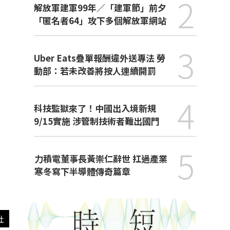
2
解放軍建軍99年／「建軍節」前夕
「匿名者64」攻下多個解放軍網站
3
Uber Eats疊單報酬違外送專法 勞
動部：若未改善將按人連續開罰
4
科技監獄來了！中國出入境新規
9/15實施 涉管制技術者難出國門
5
力積電董事長黃崇仁辭世 扛過產業
寒冬寫下半導體傳奇篇章
社