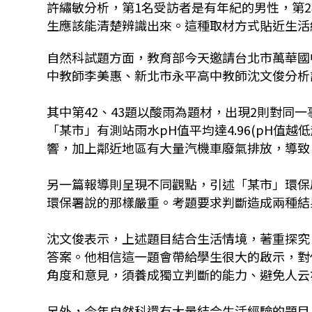
許繡敏分析，第1名受訪者是有年紀的男性，第
生應該能清楚辨識出來。這種取材方式貼近生活
自然科試題方面，教育部今天邀請台北市萬華國
中教師李美惠、新北市永平高中教師沈文俊分析
其中第42、43題以酸雨為題材，出現2則對同
「某市」有測站雨水pH值平均達4.96(pH值
響，加上鄰近地區有大量汽機車廢氣排放，導致
另一篇報導則呈現不同觀點，引述「某市」環保局
環保署說的那樣嚴重。考題要求判斷造成兩種結
沈文俊表示，上述題目結合生活情境，著重探究
答案。他相信這一題會帶給學生很大的啟示，對
角度和意見，須養成獨立判斷的能力、避免人云
另外，今年自然科還有大量結合生活經驗的題目