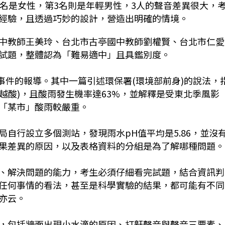
2名是女性，第3名則是年輕男性，3人的聲音差異很大，
經驗，且透過巧妙的設計，營造出明確的情境。
中教師王美玲、台北市古亭國中教師劉權賢、台北市仁愛
試題，整體認為「難易適中」且具鑑別度。
一事件的報導。其中一篇引述環保署(環境部前身)的說法，
越低越酸)，且酸雨發生機率達63%，並解釋是受東北季風影
「某市」酸雨較嚴重。
自行設立多個測站，發現雨水pH值平均是5.86，並沒
果差異的原因，以及表格資料的分組是為了解哪種問題。
、解決問題的能力，考生必須仔細看完試題，結合資訊判
任何事情的看法，甚至是科學實驗的結果，都可能有不同
亦云。
，包括牆面出現小水滴的原因、打鼾聲音與聲音三要素、