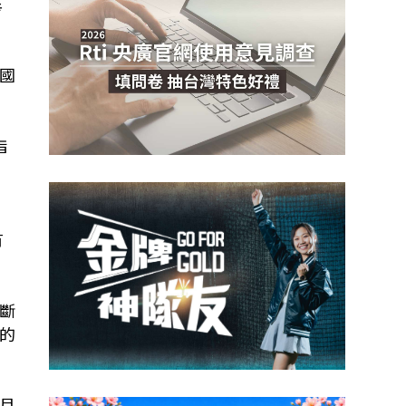
考
國
指
有
斷
的
月