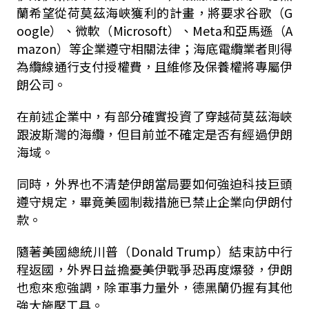
蘭希望從荷莫茲海峽獲利的計畫，將要求谷歌（G
oogle）、微軟（Microsoft）、Meta和亞馬遜（A
mazon）等企業遵守相關法律；海底電纜業者則得
為纜線通行支付授權費，且維修及保養權將專屬伊
朗公司。
在前述企業中，有部分確實投資了穿越荷莫茲海峽
跟波斯灣的海纜，但目前並不確定是否有經過伊朗
海域。
同時，外界也不清楚伊朗當局要如何強迫科技巨頭
遵守規定，畢竟美國制裁措施已禁止企業向伊朗付
款。
隨著美國總統川普（Donald Trump）結束訪中行
程返國，外界日益擔憂美伊戰爭恐再度爆發，伊朗
也愈來愈強調，除軍事力量外，德黑蘭仍握有其他
強大施壓工具。