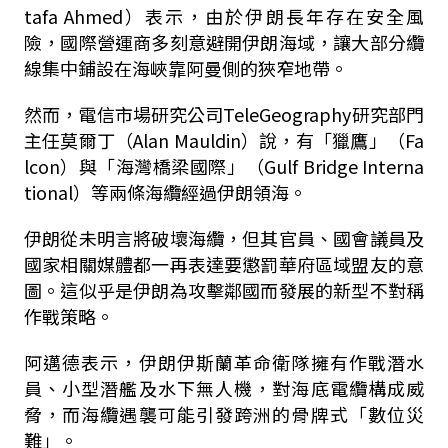
tafa Ahmed）表示，由於伊朗長年存在安全風
險，國際營運商多刻意避開伊朗海域，讓大部分纜
線集中鋪設在海峽靠阿曼側的狹窄地帶。
然而，電信市場研究公司TeleGeography研究部門
主任莫爾丁（Alan Mauldin）說，有「獵鷹」（Fa
lcon）與「海灣橋梁國際」（Gulf Bridge Interna
tional）等兩條海纜經過伊朗領海。
伊朗從未明言將破壞海纜，但其官員、國會議員及
國家相關媒體都一再表達要懲罰華府區域盟友的意
圖。這似乎是伊朗為攻擊鄰國而發展的新型不對稱
作戰策略。
阿邁德表示，伊朗伊斯蘭革命衛隊擁有作戰潛水
員、小型潛艦及水下無人機，對海底電纜構成威
脅，而海纜遇襲可能引發跨洲的骨牌式「數位災
難」。