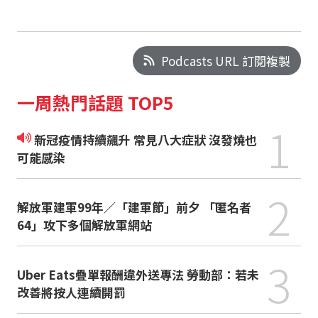
Podcasts URL 訂閱複製
一周熱門話題 TOP5
1
新冠疫情持續飆升 常見八大症狀 沒發燒也
可能感染
2
解放軍建軍99年／「建軍節」前夕 「匿名者
64」攻下多個解放軍網站
3
Uber Eats疊單報酬違外送專法 勞動部：若未
改善將按人連續開罰