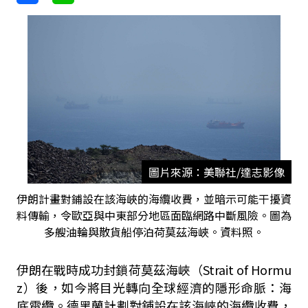
圖片來源：美聯社/達志影像
伊朗計畫對鋪設在該海峽的海纜收費，並暗示可能干擾資
料傳輸，令歐亞與中東部分地區面臨網路中斷風險。圖為
多艘油輪與散貨船停泊荷莫茲海峽。資料照。
伊朗在戰時成功封鎖荷莫茲海峽（Strait of Hormu
z）後，如今將目光轉向全球經濟的隱形命脈：海
底電纜。德黑蘭計劃對鋪設在該海峽的海纜收費，