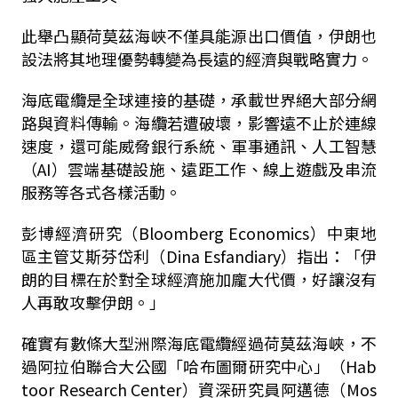
此舉凸顯荷莫茲海峽不僅具能源出口價值，伊朗也
設法將其地理優勢轉變為長遠的經濟與戰略實力。
海底電纜是全球連接的基礎，承載世界絕大部分網
路與資料傳輸。海纜若遭破壞，影響遠不止於連線
速度，還可能威脅銀行系統、軍事通訊、人工智慧
（AI）雲端基礎設施、遠距工作、線上遊戲及串流
服務等各式各樣活動。
彭博經濟研究（Bloomberg Economics）中東地
區主管艾斯芬岱利（Dina Esfandiary）指出：「伊
朗的目標在於對全球經濟施加龐大代價，好讓沒有
人再敢攻擊伊朗。」
確實有數條大型洲際海底電纜經過荷莫茲海峽，不
過阿拉伯聯合大公國「哈布圖爾研究中心」（Hab
toor Research Center）資深研究員阿邁德（Mos