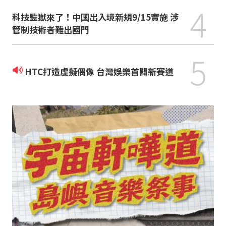
4
科技監獄來了！中國出入境新規9/15實施 涉
管制技術者難出國門
5
HTC打造虛擬偶像 台灣娛樂首闢新賽道