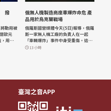
 撥
俄無人機製造商座車爆炸命危 產
品用於烏克蘭戰場
，將動用被
俄羅斯國營媒體今天(5日)報導，俄羅
4億歐元
斯一家無人機工廠的負責人在一起
益，用於
「車輛爆炸」事件中身受重傷。這似
羅斯資產
乎是數日內第二起針對俄國防務官員
13 小時
0億歐元利
的暗殺未遂事件。 法新社報導，35歲
的卡查克(Vladimir Tkachuk)是設在
制裁，其
葉卡捷琳堡(Yekaterinburg)的無人
內金融機
機製造商Uraldronzavod的負責人。
資產本身
俄羅斯「工商日報」(Kommersant)
報導，...
臺灣之音APP