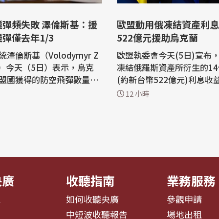
飛彈頻失敗 澤倫斯基：援
歐盟動用俄凍結資產利息
彈僅去年1/3
522億元援助烏克蘭
澤倫斯基（Volodymyr Z
歐盟執委會今天(5日)宣布
kiy）今天（5日）表示，烏克
凍結俄羅斯資產所衍生的1
盟國獲得的防空飛彈數量，
(約新台幣522億元)利息收
的三分之一。基輔正積極尋
援助烏克蘭。據統計，自俄
12 小時
權，讓烏克蘭自行生產愛國
被凍結以來，已累計產生8
ot）攔截飛彈。 路透社報
息收益。 俄羅斯入侵烏克蘭後，歐盟
烏戰爭爆發以來，烏克蘭始
及成員國對俄羅斯採取多項
得足夠的愛國者攔截飛彈。
中之一是凍結存放於歐盟境
斯近來加強對烏克蘭首都基
構的俄羅斯央行資產。雖然
..
仍處...
央廣
收聽指南
業務服務
息
如何收聽央廣
參觀申請
告
中短波收聽報告
場地出租