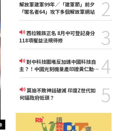
2
解放軍建軍99年／「建軍節」前夕
「匿名者64」攻下多個解放軍網站
3
西拉雅族正名 8月中可登記身分
118項權益法規待修
4
對中科技圍堵反加速中國科技自
主？！中國光刻機量產印證黃仁勳觀
點
5
莫迪不敗神話破滅 印度Z世代如
何逼政府低頭？
像