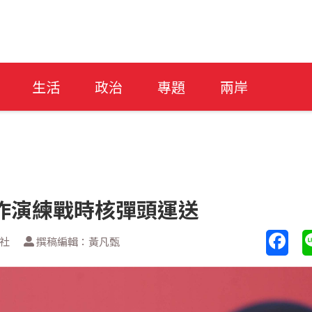
生活
政治
專題
兩岸
作演練戰時核彈頭運送
透社
撰稿編輯：黃凡甄