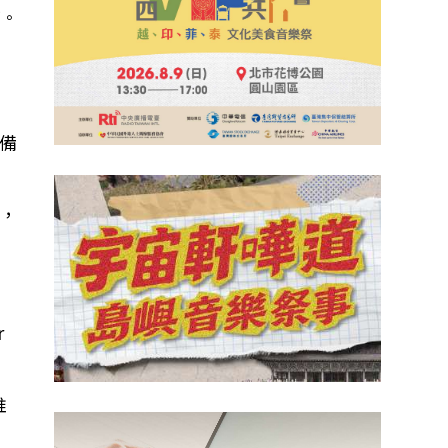
丁。
備
，
r
推