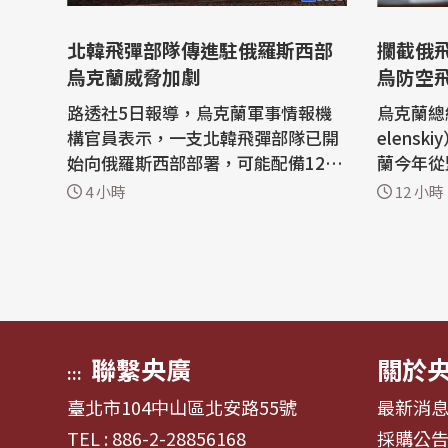
北韓飛彈部隊傳進駐俄羅斯西部
攔截俄
烏克蘭威脅加劇
烏防空飛
路透社5日報導，烏克蘭軍事情報機
烏克蘭總統
構官員表示，一支北韓飛彈部隊已開
elens
始向俄羅斯西部部署，可能配備120
蘭今年從
枚彈道飛彈和6套發射裝備要對烏克
只有去年
4 小時
12 小時
蘭發動攻擊。 烏克蘭非常欠缺高端防
求美國授
空系統，而俄羅斯則透過特別難以攔
者（Patri
截的彈道飛彈來試圖突破。 雖然俄羅
導，自俄
斯自2023年底已對烏克蘭發射了數十
終未能取
枚的北韓彈道飛彈，但部署北韓飛彈
隨著俄羅
部隊...
輔和南部.
聯繫央廣
關於
:::
臺北市104中山區北安路55號
最新消
TEL : 886-2-28856168
採購公