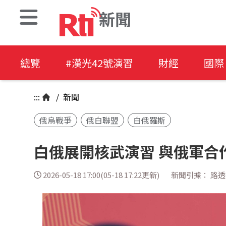
新聞
總覽
#漢光42號演習
財經
國際
:::
/
新聞
俄烏戰爭
俄白聯盟
白俄羅斯
白俄展開核武演習 與俄軍合
2026-05-18 17:00(05-18 17:22更新)
新聞引據： 路