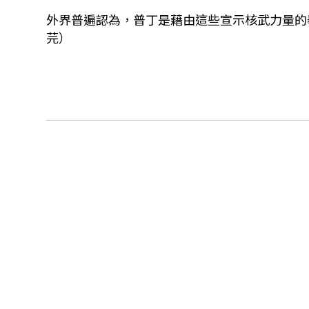
外界普遍認為，普丁是藉由這些宣示核武力量的
芫）