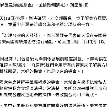
係發展前瞻座談會」，並接受媒體聯訪。(陳國維 攝)
(18日)表示，尚待確認，外交部將進一步了解美方真實
清，並重申台灣是維護台海和平穩定現狀的一方。
「治理台灣的人談談」，而台灣駐美代表俞大㵢在美國哥
及台美兩國總統是否會進行通話，俞大㵢回應「我們拭目以
共同出席「川習會後兩岸關係發展前瞻座談會」。陳明祺
確認。陳明祺：『(原音)我們會用所有的管道來了解美方
我想那是非常好的機會，也是少有的機會。』
國家主席習近平單獨相處的機會，當然會有很多比較私人
將會把我方立場澄清得非常清楚，表明台灣是維護台海和
知戰或各種灰色地帶的操作，去改變台海和平現狀。
、事中到事後都和美方維持非常好的溝通管道，美方事前