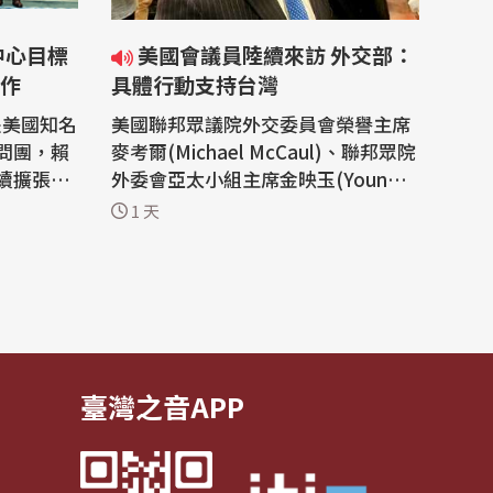
美國會議員陸續來訪 外交部：
作
具體行動支持台灣
是美國知名
美國聯邦眾議院外交委員會榮譽主席
問團，賴
麥考爾(Michael McCaul)、聯邦眾院
續擴張、
外委會亞太小組主席金映玉(Young K
挑戰，台
im)等多位跨黨派眾議員在過去這一
1 天
礎建設、
週陸續訪問台灣。外交部表示，這是
業等範疇
美國國會議員以具體行動展現美國國
會對台灣的重視與支持，我國將持續
斯研究
深化雙方合作，共同維護並促進台、
「布魯金
美及區域的和平、穩定與繁榮。 美國
聯邦眾...
臺灣之音APP