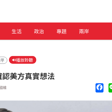
生活
政治
專題
兩岸
播放聆聽
和平
確認美方真實想法
國維