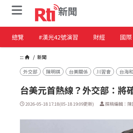
新聞
總覽
#漢光42號演習
財經
國際
:::
/
新聞
外交部
陳明祺
台美關係
川習會
台海
台美元首熱線？外交部：將
2026-05-18 17:18(05-18 19:09更新)
撰稿編輯：陳