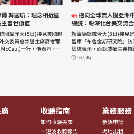
考爾 韓國瑜：理念相近國
邁向全球無人機亞洲中心目標
民主普世價值
總統：盼深化台美交流合
韓國瑜昨天(5日)接見美國聯
賴清德總統今天(5日)接見
外交委員會榮譽主席麥考爾
智庫「布魯金斯研究院」訪
el McCaul)一行，他表示，誠
總統表示，面對威權主義持
考爾的貢獻，為台美夥伴關
全球供應鏈重組、AI浪潮等
16 小時
要基礎。面對快速變動的國
灣希望在AI供應鏈、數位基
理念相近國家更應持續攜手
高科技人才培育及無人機產
同守護民主自由、人權法治
深化台美交流合作。 賴清德總統今天
韓國瑜昨天下
接見美國知名智庫「布魯金
黨立委陳永康、牛煦庭、徐
院」訪問團，總統首先感謝
斯研究...
央廣
收聽指南
業務服務
息
如何收聽央廣
參觀申請
告
中短波收聽報告
場地出租