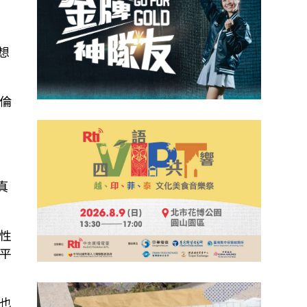
想
倫
在
真
性
平
也