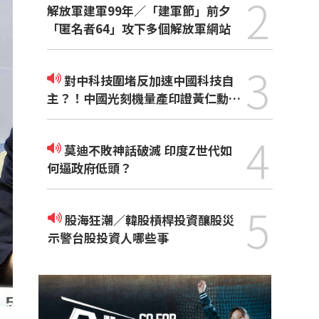
2
解放軍建軍99年／「建軍節」前夕
「匿名者64」攻下多個解放軍網站
3
對中科技圍堵反加速中國科技自
主？！中國光刻機量產印證黃仁勳觀
點
4
莫迪不敗神話破滅 印度Z世代如
何逼政府低頭？
5
股海狂潮／韓股槓桿投資釀股災
示警台股投資人哪些事