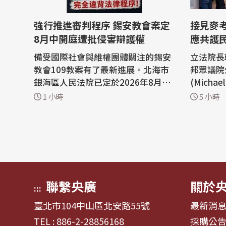
強行推進審判程序 錫安教會案定
接見麥
8月中開庭遭批侵害辯護權
應共護
備受國際社會與維權團體關注的錫安
立法院長
教會109教案有了最新進展。北海市
邦眾議院
銀海區人民法院已定於2026年8月10
(Micha
日至11日召開庭前會議，並緊接著在
摯感謝麥
1 小時
5 小時
8月14日至18日進行公開開庭審理。
係奠定重
然而，不僅辯護律師質疑法院在閱卷
際情勢，
時間不足的情況下強行推進程序，已
合作，共
經嚴重侵害了辯護權與程序公正，更
等普世價值。 立法院長
指控檢方的許多指控根本是把正常的
午在國民
宗教活動...
巧芯...
聯繫央廣
關於
:::
臺北市104中山區北安路55號
最新消
TEL : 886-2-28856168
採購公