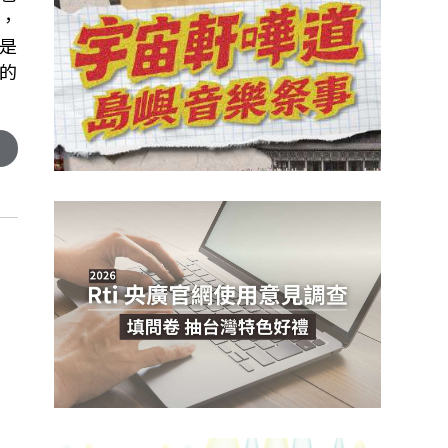
，
是
的