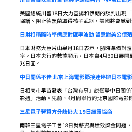
美國總統川普
18
日大力宣揚和伊朗的談判出現「
協議、阻止德黑蘭取得核子武器，美國將會感到
日財相稱隨時準備應對匯率波動
留意對美公債
日本財務大臣片山皋月
18
日表示，隨時準備對匯
率。
日本央行的數據顯示，日本自
4
月
30
日展開
兆日圓。
中日關係不佳
北京上海電影節接連停辦日本電
日相高市早苗發表「台灣有事」說衝擊中日關係
影週」活動。先前，
4
月間舉行的北京國際電影
三星電子勞資方分歧仍大
19
日繼續協商
南韓三星電子工會
18
日就薪資與績效獎金問題，