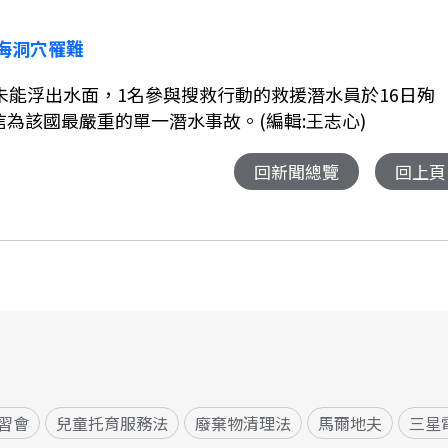
海洞穴罹難
未能浮出水面，
1
名參與搜救行動的救援潛水員於
16
日殉
為該國最嚴重的單一潛水事故。(編輯:王志心)
回新聞總覽
回上頁
習會
兒童托育服務法
廢棄物清理法
馬爾地夫
三星