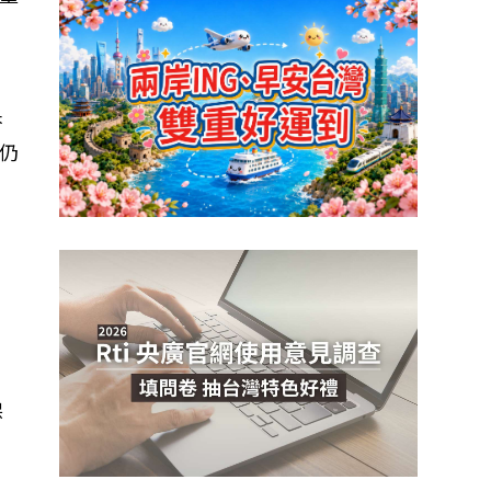
否
仍
台
保