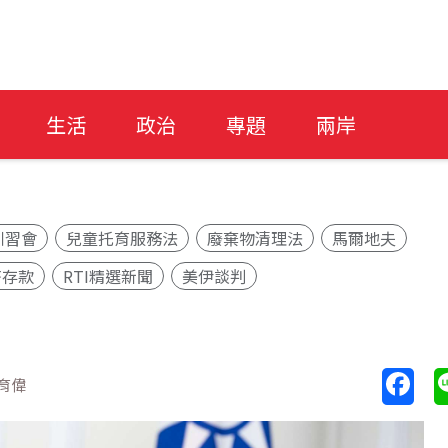
生活
政治
專題
兩岸
川習會
兒童托育服務法
廢棄物清理法
馬爾地夫
幣存款
RTI精選新聞
美伊談判
育偉