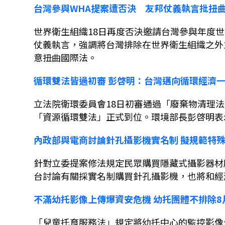
台灣參與
WHA
提案遭否決 友邦仗義執言批扭
世界衛生組織
18
日再度否決邀請台灣參與年度世
仗義執言，強調將台灣排除在世界衛生組織之外
意扭曲國際法。
循環雙法皆過初審
彭啓明：台灣邁向循環經濟
立法院衛環委員會
18
日初審通過「廢棄物清理法
「資源循環雙法」正式到位。環境部長彭啓明表
內政部與電商討論針孔攝影機實名制
擬規範特
針對立委提案修法規定民眾購買隱藏式攝影器材
台討論有關採實名制購買針孔攝影機，也將和經
不滿幼托影像上傳爆資安危機
幼托團體不排除
8
「兒童托育服務法」規定將幼托中心的監控影像