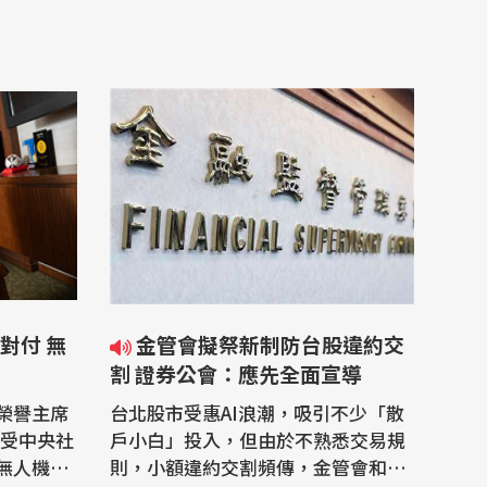
對付 無
金管會擬祭新制防台股違約交
割 證券公會：應先全面宣導
榮譽主席
台北股市受惠AI浪潮，吸引不少「散
)接受中央社
戶小白」投入，但由於不熟悉交易規
無人機的
則，小額違約交割頻傳，金管會和證