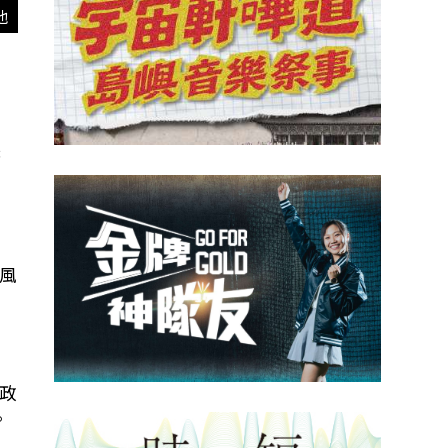
他
務
風
政
。