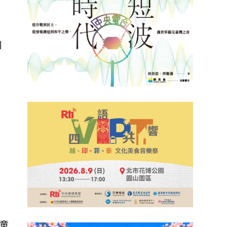
灣
刻
，
平
童