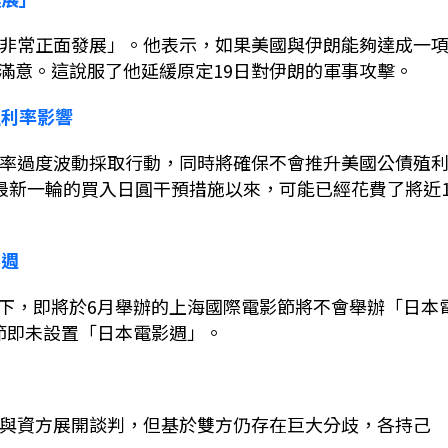
非常正面發展」。他表示，如果美國與伊朗能夠達成一
滿意。這說服了他延緩原定
19
日對伊朗的軍事攻擊。
殖利率影響
率過度波動採取行動，同時將確保不會推升美國公債殖
最新一輪的買入日圓干預措施以來，可能已經花費了將近
影週
下，即將於
6
月舉辦的上海國際電影節將不會舉辦「日本
節即未設置「日本電影週」。
與資方展開談判，但基於雙方仍存在巨大分歧，各持己