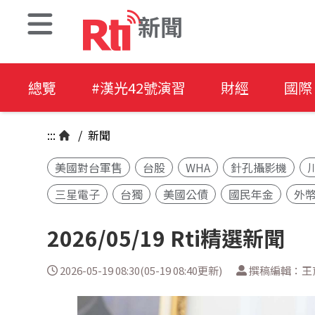
新聞
總覽
#漢光42號演習
財經
國際
:::
/
新聞
美國對台軍售
台股
WHA
針孔攝影機
三星電子
台獨
美國公債
國民年金
外
2026/05/19 Rti精選新聞
2026-05-19 08:30(05-19 08:40更新)
撰稿編輯：王