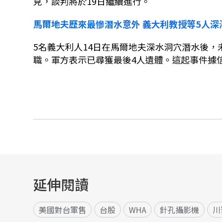
見，談判將於
19
日繼續進行。
馬爾地夫歷來最慘潛水意外
義大利教授等
5
人深
5
名義大利人
14
日在馬爾地夫深水洞穴潛水後，
職。軍方表示已尋獲最後
4
人遺體。
這起事件據信
延伸閱讀
美國對台軍售
台股
WHA
針孔攝影機
川