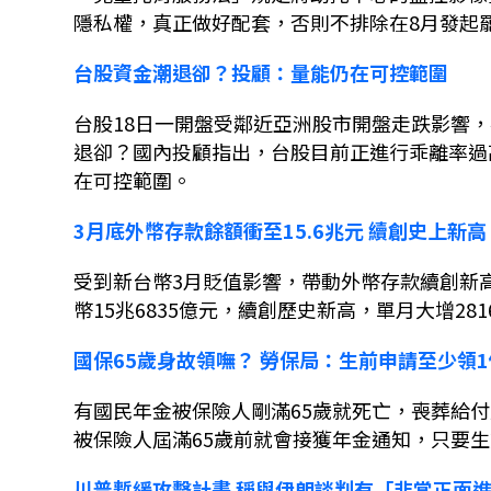
隱私權，真正做好配套，否則不排除在
8
月發起
台股資金潮退卻？投顧：量能仍在可控範圍
台股
18
日一開盤受鄰近亞洲股市開盤走跌影響，
退卻？國內投顧指出，台股目前正進行乖離率過
在可控範圍。
3
月底外幣存款餘額衝至
15.6
兆元
續創史上新高
受到新台幣
3
月貶值影響，帶動外幣存款續創新
幣
15
兆
6835
億元，續創歷史新高，單月大增
281
國保
65
歲身故領嘸？
勞保局：生前申請至少領
1
有國民年金被保險人剛滿
65
歲就死亡，喪葬給付
被保險人屆滿
65
歲前就會接獲年金通知，只要生
川普暫緩攻擊計畫
稱與伊朗談判有「非常正面