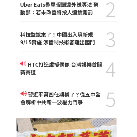
2
Uber Eats疊單報酬違外送專法 勞
動部：若未改善將按人連續開罰
3
科技監獄來了！中國出入境新規
9/15實施 涉管制技術者難出國門
4
HTC打造虛擬偶像 台灣娛樂首闢
新賽道
5
習近平第四任期穩了？從五中全
會解析中共新一波權力鬥爭