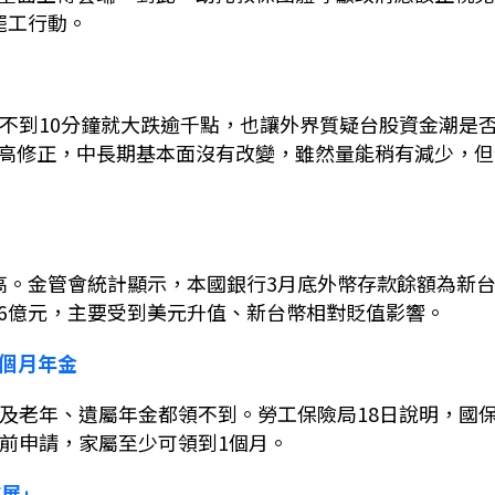
罷工行動。
不到
10
分鐘就大跌逾千點，也讓外界質疑台股資金潮是
高修正，中長期基本面沒有改變，雖然量能稍有減少，但
高。金管會統計顯示，本國銀行
3
月底外幣存款餘額為新
6
億元，主要受到美元升值、新台幣相對貶值影響。
個月年金
及老年、遺屬年金都領不到。勞工保險局
18
日說明，國
前申請，家屬至少可領到
1
個月。
進展」