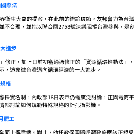
曲國際法
界衛生大會的提案，在此前的辯論環節，友邦奮力為台
並不合理，並指以聯合國
2758
號決議阻撓台灣參與，是
一大進步
」修正，加上日前初審通過修正的「資源循環推動法」
示，這象徵台灣邁向循環經濟的一大進步。
殊規格
應採實名制，內政部
18
日表示仍需廣泛討論，正與電商
濟部討論如何規範特殊規格的針孔攝影機。
月罷工
全面上傳雲端。對此，幼托教保團體呼籲政府應該正視兒