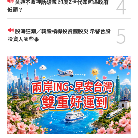
4
莫迪不敗神話破滅 印度Z世代如何逼政府
低頭？
5
股海狂潮／韓股槓桿投資釀股災 示警台股
投資人哪些事