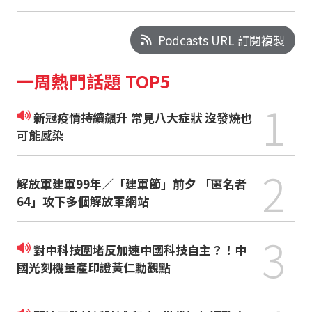
Podcasts URL 訂閱複製
一周熱門話題 TOP5
1
新冠疫情持續飆升 常見八大症狀 沒發燒也
可能感染
2
解放軍建軍99年／「建軍節」前夕 「匿名者
64」攻下多個解放軍網站
3
對中科技圍堵反加速中國科技自主？！中
國光刻機量產印證黃仁勳觀點