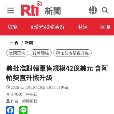
新聞
總覽
#漢光42號演習
財經
國際
:::
/
新聞
美國軍售
韓美關係
阿帕契攻擊直升機
美批准對韓軍售規模42億美元 含阿
帕契直升機升級
2026-05-19 10:52(05-19 11:03更新)
新聞引據：中央社
作者：新聞編輯