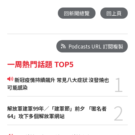
回新聞總覽
回上頁
Podcasts URL 訂閱複製
一周熱門話題 TOP5
1
新冠疫情持續飆升 常見八大症狀 沒發燒也
可能感染
2
解放軍建軍99年／「建軍節」前夕 「匿名者
64」攻下多個解放軍網站