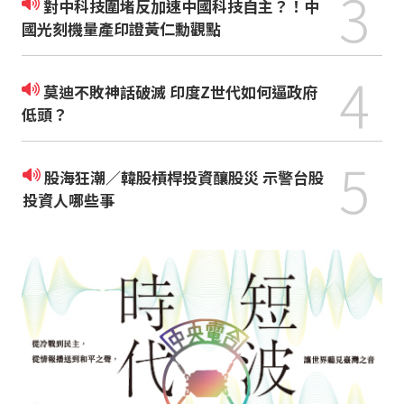
3
對中科技圍堵反加速中國科技自主？！中
國光刻機量產印證黃仁勳觀點
4
莫迪不敗神話破滅 印度Z世代如何逼政府
低頭？
5
股海狂潮／韓股槓桿投資釀股災 示警台股
投資人哪些事