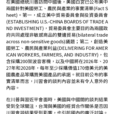
在美國總統川普訪問中國後，美國白宮已公布美中
兩國針對美國勞工、農民與產業的事實清單
(Fact S
heet)
。第一，成立美中貿易委員會與投資委員會
(ESTABLISHING U.S.-CHINA BOARDS OF TRADE A
ND INVESTMENT)
，貿易委員會主要目的為兩國政
府共同處理非敏感商品的雙邊貿易
(bilateral trade
across non-sensitive goods)
議題；第二，創造美
國勞工、農民與產業利益
(DELIVERING FOR AMER
ICAN WORKERS, FARMERS, AND INDUSTRY)
，包
含採購
200
架波音客機，以及中國將在
2026
年、
20
27
年和
2028
年，每年至少採購價值
170
億美元的美
國農產品等購買美國產品的承諾。就目前公布的事
實清單而言，川習會的談判內容並未有令人意外的
內容。
在川普與習近平會面時，美國與中國間的談判結果
受到全球關注，台灣與美國的經貿合作關係是否因
川習會談結果受到影響，也引起國內的廣泛討論。