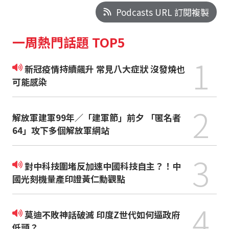
Podcasts URL 訂閱複製
一周熱門話題 TOP5
1
新冠疫情持續飆升 常見八大症狀 沒發燒也
可能感染
2
解放軍建軍99年／「建軍節」前夕 「匿名者
64」攻下多個解放軍網站
3
對中科技圍堵反加速中國科技自主？！中
國光刻機量產印證黃仁勳觀點
4
莫迪不敗神話破滅 印度Z世代如何逼政府
低頭？