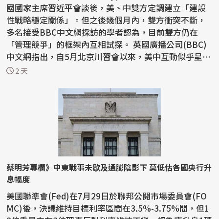
國國家主席習近平會談後，美、中雙方定調建立「建設
性戰略穩定關係」。但之後幾個月內，雙方衝突不斷，
多名接受BBC中文網採訪的學者認為，目前雙方仍在
「管理競爭」的框架內互相試探。 英國廣播公司(BBC)
中文網指出，自5月北京川習會以來，美中互動似乎呈現
「一邊...
2 天
蔡明芳專欄》中東戰事未歇及通膨陰影下 莫低估各國央行升
息幅度
美國聯準會(Fed)在7月29日於聯邦公開市場委員會(FO
MC)後，決議維持目標利率區間在3.5%-3.75%間，但1