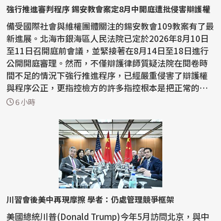
強行推進審判程序 錫安教會案定8月中開庭遭批侵害辯護權
備受國際社會與維權團體關注的錫安教會109教案有了最
新進展。北海市銀海區人民法院已定於2026年8月10日
至11日召開庭前會議，並緊接著在8月14日至18日進行
公開開庭審理。然而，不僅辯護律師質疑法院在閱卷時
間不足的情況下強行推進程序，已經嚴重侵害了辯護權
與程序公正，更指控檢方的許多指控根本是把正常的宗
教活動...
6 小時
川習會後美中再現摩擦 學者：仍處管理競爭框架
美國總統川普(Donald Trump)今年5月訪問北京，與中