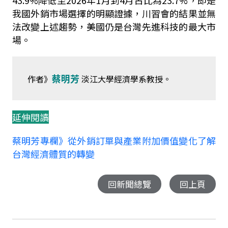
43.9%
降低至
2026
年
1
月到
4
月占比為
23.7%
，即是
我國外銷市場選擇的明顯證據，川習會的結果並無
法改變上述趨勢，美國仍是台灣先進科技的最大市
場。
蔡明芳
作者》
淡江大學經濟學系教授。
延伸閱讀
蔡明芳專欄》從外銷訂單與產業附加價值變化了解
台灣經濟體質的轉變
回新聞總覽
回上頁