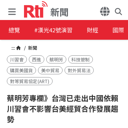
新聞
總覽
#漢光42號演習
財經
國際
:::
/
新聞
川習會
西進
蔡明芳
科技管制
購買美國貨
美中貿易
對外貿易法
對等貿易協定(ART)
蔡明芳專欄》台灣已走出中國依賴
川習會不影響台美經貿合作發展趨
勢