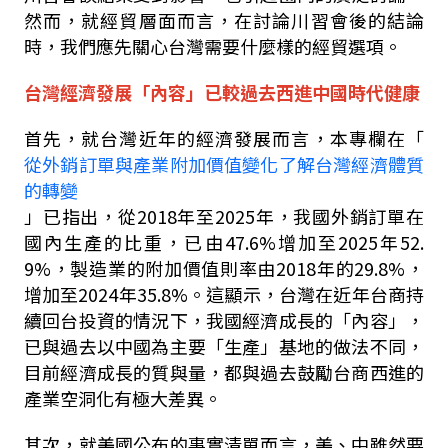
然而，就經貿層面而言，在討論川習會後的結論
時，我們應先關心台灣需要什麼樣的經貿選項。
台灣經濟發展「內容」已較過去西進中國時代健康
首先，就台灣近年的經濟發展而言，本專欄在
「
從外銷訂單與產業附加價值變化了解台灣經濟體質
的轉變
」已指出，從
2018
年至
2025
年，我國外銷訂單在
國內生產的比重，已由
47.6%
增加至
2025
年
52.
9%
，製造業的附加價值則率由
2018
年的
29.8%
，
增加至
2024
年
35.8%
。這顯示，台灣在近年台商持
續回台投資的情況下，我國經濟成長的「內容」，
已與過去以中國為主要「生產」基地的做法不同，
目前經濟成長的質與量，都與過去鼓勵台商西進的
產業空洞化有極大差異。
其次，就美國公布的事實清單而言，美、中雖然要