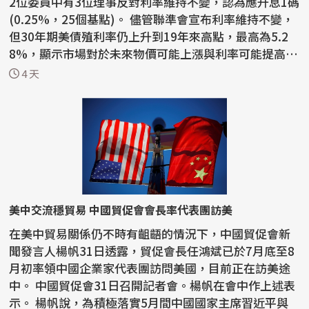
2位委員中有3位理事反對利率維持不變，認為應升息1碼
(0.25%，25個基點)。 儘管聯準會宣布利率維持不變，
但30年期美債殖利率仍上升到19年來高點，最高為5.2
8%，顯示市場對於未來物價可能上漲與利率可能提高的
預期。在...
4 天
美中交流穩貿易 中國貿促會會長率代表團訪美
在美中貿易關係仍不時有齟齬的情況下，中國貿促會新
聞發言人楊帆31日透露，貿促會長任鴻斌已於7月底至8
月初率領中國企業家代表團訪問美國，目前正在訪美途
中。 中國貿促會31日召開記者會。楊帆在會中作上述表
示。 楊帆說，為積極落實5月間中國國家主席習近平與