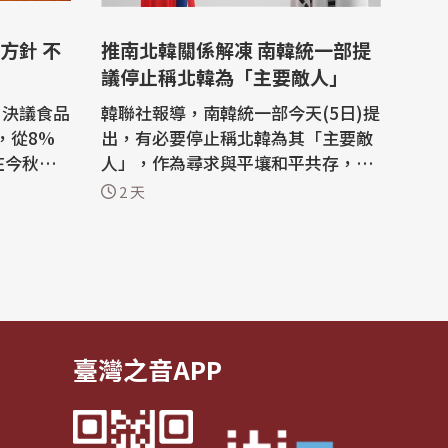
方針 不
推南北韓關係解凍 南韓統一部提
議停止稱北韓為「主要敵人」
)決議食品
韓聯社報導，南韓統一部今天(5日)提
，從8%
出，有必要停止稱北韓為其「主要敵
在今秋向
人」，作為尋求與平壤和平共存，重
，將是日
振長期凍結的南北韓關係的措施之
2 天
，首度調降
一。 南韓統一部向總統李在明(Lee J
ae Myung)簡報其主要政策計畫，聚
的方針，
焦在建立互相尊重與互惠合作、和平
10%稅
化解衝突與危機控管，以及長期推動
產品，不含
朝鮮半島無核化與東北亞和平。 作為
這項...
臺灣之音APP