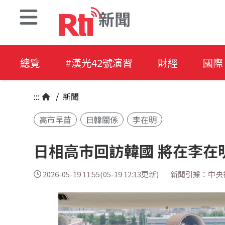
新聞
總覽
#漢光42號演習
財經
國際
:::
/
新聞
高市早苗
日韓關係
李在明
日相高市回訪韓國 將在李在
2026-05-19 11:55(05-19 12:13更新)
新聞引據：中央