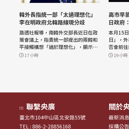
韓外長指統一部「太過理想化」
高市早
李在明政府北韓路線現分歧
日政府
路透社報導，南韓外交部長近日在政
本月15
策會議上，指責統一部提出的兩韓和
日」，外
平接觸構想「過於理想化」，顯示政
否會前往
府內部在相關議題上仍存在分歧。 韓
房長官木
17 小時
19 小時
聯社報導，南韓統一部5日發表下半
首相高市
年工作計畫，提出「韓半島和平共處
放送協會
發展構想」，並表示將推進「和平製
導，今天
造者-推動者+」計畫，以應對韓半島
者會上，
局勢變化。 統一部長鄭東泳（Chung
在本月1
D...
國神社，.
聯繫央廣
關於
:::
臺北市104中山區北安路55號
最新消
TEL : 886-2-28856168
採購公