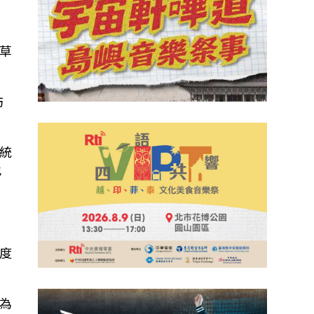
草
訪
統
也
度
為