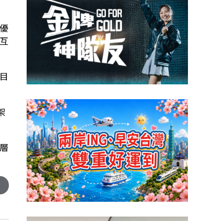
優
互
目
架
層