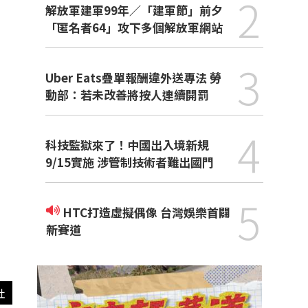
2
解放軍建軍99年／「建軍節」前夕
「匿名者64」攻下多個解放軍網站
3
Uber Eats疊單報酬違外送專法 勞
動部：若未改善將按人連續開罰
4
科技監獄來了！中國出入境新規
9/15實施 涉管制技術者難出國門
5
HTC打造虛擬偶像 台灣娛樂首闢
新賽道
社