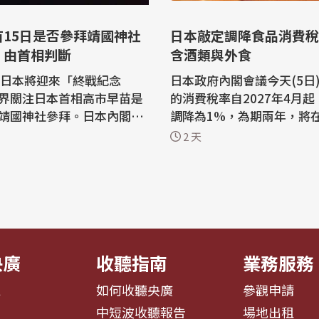
苗15日是否參拜靖國神社
日本敲定調降食品消費稅
：由首相判斷
含酒類與外食
日日本將迎來「終戰紀念
日本政府內閣會議今天(5日
界關注日本首相高市早苗是
的消費稅率自2027年4月起
靖國神社參拜。日本內閣官
調降為1%，為期兩年，將
原稔今天(7日)表示「這將由
國會提交法案。若法案通過
2 天
早苗本人自行判斷」。 日本
本1989年導入消費稅以來
(NHK)及日本時事通訊社報
稅率。 共同社與「日本經濟新聞」報
在內閣官房長官木原稔的記
導，根據日本政府今天敲定
當記者問及高市早苗是否會
消費者在餐廳內用餐仍維持
5日的「終戰紀念日」參拜靖
率。而從8%調降為1%的
..
酒類與外食。...
央廣
收聽指南
業務服務
息
如何收聽央廣
參觀申請
告
中短波收聽報告
場地出租