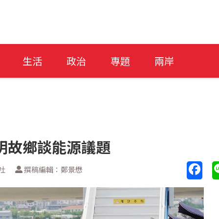
生活
政治
專題
兩岸
明故鄉談能源議題
社
撰稿編輯：鄭景懋