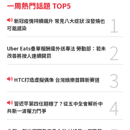
一周熱門話題 TOP5
1
新冠疫情持續飆升 常見八大症狀 沒發燒也
可能感染
2
Uber Eats疊單報酬違外送專法 勞動部：若未
改善將按人連續開罰
3
HTC打造虛擬偶像 台灣娛樂首闢新賽道
4
習近平第四任期穩了？從五中全會解析中
共新一波權力鬥爭