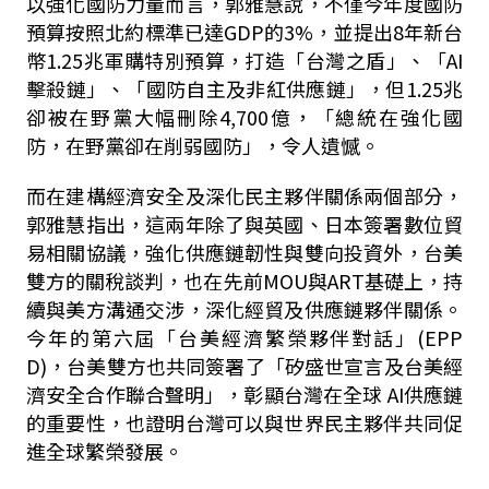
以強化國防力量而言，郭雅慧說，不僅今年度國防
預算按照北約標準已達GDP的3%，並提出8年新台
幣1.25兆軍購特別預算，打造「台灣之盾」、「AI
擊殺鏈」、「國防自主及非紅供應鏈」，但1.25兆
卻被在野黨大幅刪除4,700億，「總統在強化國
防，在野黨卻在削弱國防」，令人遺憾。
而在建構經濟安全及深化民主夥伴關係兩個部分，
郭雅慧指出，這兩年除了與英國、日本簽署數位貿
易相關協議，強化供應鏈韌性與雙向投資外，台美
雙方的關稅談判，也在先前MOU與ART基礎上，持
續與美方溝通交涉，深化經貿及供應鏈夥伴關係。
今年的第六屆「台美經濟繁榮夥伴對話」(EPP
D)，台美雙方也共同簽署了「矽盛世宣言及台美經
濟安全合作聯合聲明」，彰顯台灣在全球 AI供應鏈
的重要性，也證明台灣可以與世界民主夥伴共同促
進全球繁榮發展。