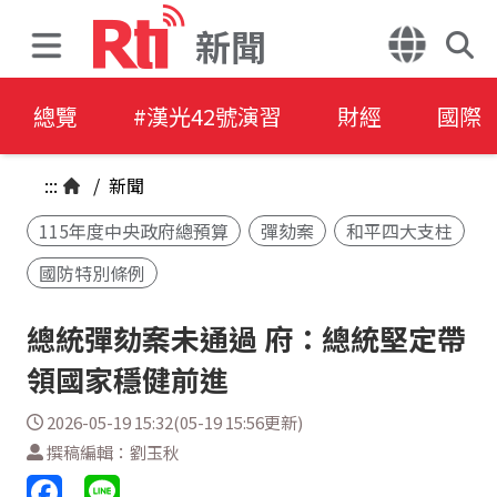
新聞
總覽
#漢光42號演習
財經
國際
:::
/
新聞
115年度中央政府總預算
彈劾案
和平四大支柱
國防特別條例
總統彈劾案未通過 府：總統堅定帶
領國家穩健前進
2026-05-19 15:32(05-19 15:56更新)
撰稿編輯：劉玉秋