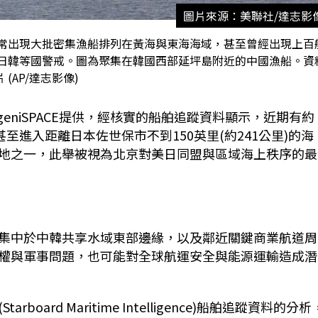
圖片來源：美聯社/達志影
常出現大批密集漁船排列在黃海與東海海域，甚至曾經出現上百
日韓等國警戒。圖為聚集在韓國西部延坪島附近的中國漁船。資
 (AP/達志影像)
geniSPACE
提供，經核實的船舶追蹤資料顯示，近期有約
甚至進入距離日本佐世保市不到
150
英里(約241公里)的海
地之一，此舉被視為北京對美日同盟與區域海上秩序的最
集中於中韓共享水域東部邊緣，以及鄰近關鍵商業航道周
權與軍事問題，也可能對全球航運安全與能源運輸造成潛
(Starboard Maritime Intelligence)
船舶追蹤資料的分析