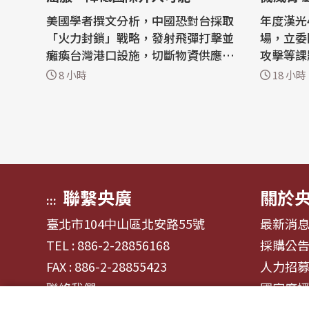
題
美國學者撰文分析，中國恐對台採取
年度漢光
「火力封鎖」戰略，發射飛彈打擊並
場，立委
癱瘓台灣港口設施，切斷物資供應迫
攻擊等課
使台灣投降，同時避免直接波及其他
在立法院
8 小時
18 小時
國家，降低國際社會介入的可能。 美
意是在驗
國聖母大學政治學副教授高爾茨(Eug
用，會與
ene Gholz)與哈佛大學貝爾佛科學暨
部分，雖
國際關係研究中心(Belfer Center fo
運用既有
r Science and International Affair
題所在。 立法院外交及國防委員會
s...
日邀請國.
聯繫央廣
關於
:::
臺北市104中山區北安路55號
最新消
TEL : 886-2-28856168
採購公
FAX : 886-2-28855423
人力招
聯絡我們
國家廣