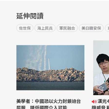
延伸閱讀
佐世保
海上民兵
軍民融合
美日韓安保
美學者：中國恐以火力封鎖迫台
漢光42／應對海上封鎖與無人
屈服 降低國際介入可能
機威脅