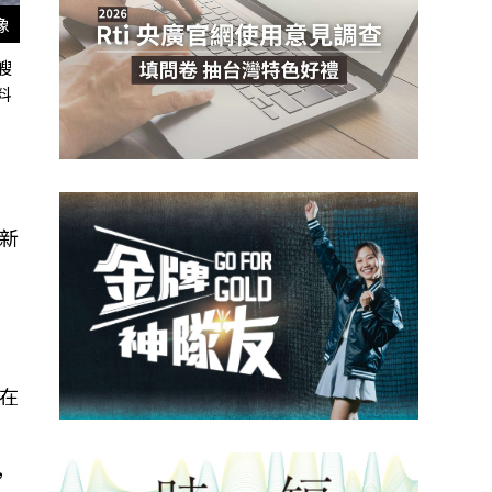
像
艘
料
新
在
，