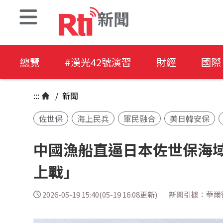
新聞
總覽
#漢光42號演習
財經
國際
:::
/
新聞
佐世保
海上民兵
軍民融合
美日韓安保
中國漁船直逼日本佐世保海
上戰」
2026-05-19 15:40(05-19 16:08更新)
新聞引據：華爾