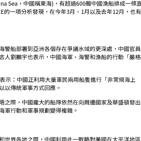
ina Sea
，中國稱東海
)
，有超過
600
艘中國漁船排成一條
CE
的一項分析發現，在今年
3
月、
1
月以及去年
12
月，也
海警船部署到亞洲各個存在爭議水域的更深處，中國官員
言人劉鵬宇也表示，中國海軍、海警和漁船的行動「嚴格
表示：中國正利用大量軍民兩用船隻進行「非常規海上
以以傳統軍事方式回應。
晤之際，中國龐大的船隊依然在向周邊國家及華盛頓發出
海軍行動和軍事規劃變得複雜。
和世界各地之際，中國利用此一戰略對美國在太平洋地區