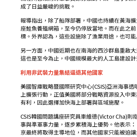
成了日益嚴峻的挑戰。
報導指出，除了船隊部署，中國也持續在黃海擴
座鮭魚養殖網箱，至今仍停放當地。而在此之前
標。外界認為，這些設施除了漁業用途，也可能
另一方面，中國近期也在南海的西沙群島重啟大
這也是至今為止，中國規模最大的人工島建設計
利用非武裝力量集結逼退其他國家
美國智庫戰略暨國際研究中心
(CSIS)
亞洲海事透
上擴張行動，正值美國將部分戰略資源投入中東
有利，因此選擇加快海上部署與區域施壓。
CSIS
韓國問題講座研究員車維德
(Victor Cha)
則
事與準軍事力量，逐步累積海上優勢。他表示：
京最終將取得主導地位，而其他國家只能被迫讓