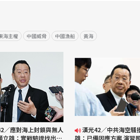
東海主權
中國威脅
中國漁船
黃海
漢光42／中共海空騷擾 顧立
 顧立雄：實戰驗證找出問
雄：已備因應方案 演習