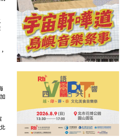
二
浮
，
海
加
軍
北