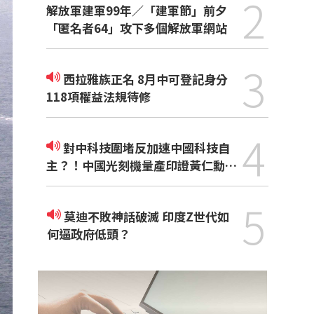
2
解放軍建軍99年／「建軍節」前夕
「匿名者64」攻下多個解放軍網站
3
西拉雅族正名 8月中可登記身分
118項權益法規待修
4
對中科技圍堵反加速中國科技自
主？！中國光刻機量產印證黃仁勳觀
點
5
莫迪不敗神話破滅 印度Z世代如
何逼政府低頭？