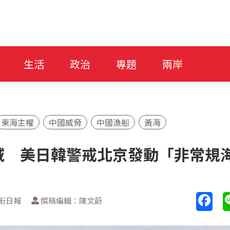
生活
政治
專題
兩岸
東海主權
中國威脅
中國漁船
黃海
域 美日韓警戒北京發動「非常規
街日報
撰稿編輯：陳文蔚