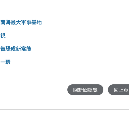
成南海最大軍事基地
監視
警告恐成新常態
練一環
回新聞總覽
回上頁