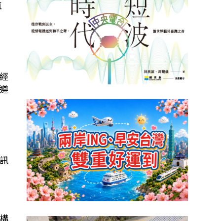
直
有
經
遵
訊
構