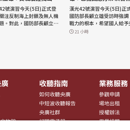
行
42號演習今天(5日)正式登
漢光42號演習今天(5日)正
關注反制海上封鎖及無人機
國防部長顧立雄受訪時強調
題。對此，國防部長顧立雄
戰力的根本，希望國人給予
說明，海上反封鎖科目的用
於共軍昨日在台海周遭展開
21 小時
證各級指揮鏈路與兵力運
備警巡」，疑似是針對漢光
海巡共同進行；反無人機的
擾，顧立雄則強調國軍都有
然目前裝備尚有不足，但會
應方案，不會因為中共的騷
兵力執行驗證，同時找出問
演習科目。 國軍年度漢光42號演習正
5
式登場，國防部長顧立雄5
..
院說明...
央廣
收聽指南
業務服務
息
如何收聽央廣
參觀申請
告
中短波收聽報告
場地出租
募
央廣社群
授權辦法
播文物館
訂閱電子報
異業結盟