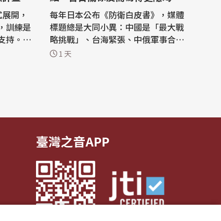
式展開，
每年日本公布《防衛白皮書》，媒體
，訓練是
標題總是大同小異：中國是「最大戰
支持。對
略挑戰」、台海緊張、中俄軍事合作
「聯合戰
升高。自2022年安保三文件公布後，
1 天
進行騷
這些結論幾乎年年重複。真正值得讀
相關的因
的，不是結論，而是編輯：新增什麼
擾而中斷
章節、擴張哪些概念，又刪掉哪些句
子。8月4日由小泉進次郎向閣議報告
日在立法
的2026年版《防衛白皮書》，呈現一
個鮮明反...
臺灣之音APP