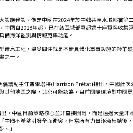
大設施建設。像是中國在
2024
年於中韓共享水域部署第
，中國自
2018
年起，已在該區域部署超過十座資料收集
具備海洋監測與情報蒐集功能。
型造島工程，最受關注就是不斷具體化軍事設施的羚羊礁
畫之一。
明倡議副主任普雷塔特
(Harrison Prétat)
指出，中國此次
與其他地區之際，北京可能認為，目前國際環境對中國更
指出，中國目前策略核心並非直接開戰，而是透過大量非
「中國不希望引發全面衝突，但當所有力量逐漸集結後，
步。」