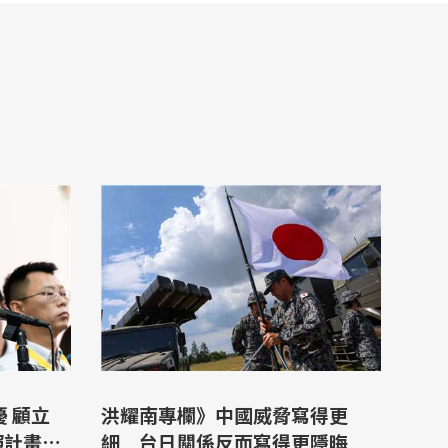
洪耀南專欄》中國威脅寫得更
照計畫進
細 台日關係反而寫得更隱晦