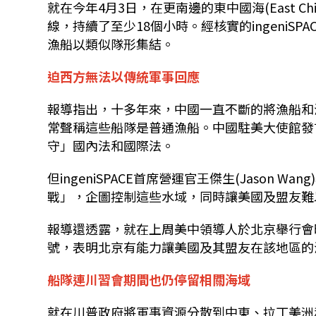
就在今年
4
月
3
日，在更南邊的東中國海
(East Ch
線，持續了至少
18
個小時。經核實的
ingeniSPA
漁船以類似隊形集結。
迫西方無法以傳統軍事回應
報導指出，十多年來，中國一直不斷的將漁船和
常聲稱這些船隊是普通漁船。中國駐美大使館發
守」國內法和國際法。
但
ingeniSPACE
首席營運官王傑生
(Jason Wang)
戰」，企圖控制這些水域，同時讓美國及盟友難
報導還透露，就在上周美中領導人於北京舉行會
號，表明北京有能力讓美國及其盟友在該地區的
船隊連川習會期間也仍停留相關海域
就在川普政府將軍事資源分散到中東、拉丁美洲