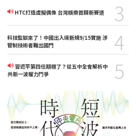
3
HTC打造虛擬偶像 台灣娛樂首闢新賽道
4
科技監獄來了！中國出入境新規9/15實施 涉
管制技術者難出國門
5
習近平第四任期穩了？從五中全會解析中
共新一波權力鬥爭