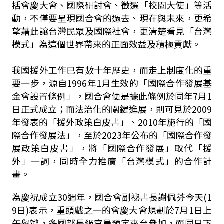
括會慶大會、國際研討會、徵選「校園大使」等活
動，不僅要呈現國合會的過去、現在與未來，更希
望藉此讓台灣民眾及國際社會，更清楚看見「台灣
模式」為這個世界帶來的正面效益及積極貢獻。
我國援外工作已有數十年歷史，而走上制度化的重
要一步，源自1996年1月生效的「國際合作發展基
金會設置條例」，國合會便是據此條例於同年7月1
日正式成立；而法治化的關鍵進展，則可見於2009
年發表的「援外政策白皮書」、2010年施行的「國
際合作發展法」，至於2023年公布的「國際合作發
展政策白皮書」，將「國際合作發展」取代「援
外」一詞，同時全力推廣「台灣模式」的合作計
畫。
為慶祝成立30週年，國合會副祕書長謝佩芬今天(1
9日)表示，重頭戲之一的會慶大會規劃於7月1日上
午舉辦，多國部長級官員預定來台參加，而同日下