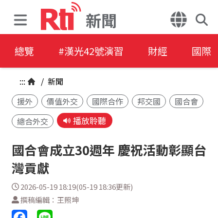
新聞
總覽
#漢光42號演習
財經
國際
:::
/
新聞
援外
價值外交
國際合作
邦交國
國合會
播放聆聽
總合外交
國合會成立30週年 慶祝活動彰顯台
灣貢獻
2026-05-19 18:19(05-19 18:36更新)
撰稿編輯：王照坤