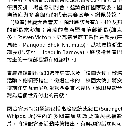
午則安排一場國際研討會，邀請合作國家政要、國
際智庫與多邊銀行的代表共襄盛舉。謝佩芬說：
『(原音)會慶大會當天，預計應該會有3、4位友邦
的部長來參加；帛琉的農漁暨環境部部長(維克
多，Steven Victor)、史瓦帝尼商工暨貿易部長(庫
馬羅，Manqoba Bheki Khumalo)、瓜地馬拉衛生
部長(巴諾亞，Joaquin Barnoya)，應該還會有巴
拉圭的一位部長還在確認中。』
會慶還規劃出版30週年專書以及「校園大使」徵選
活動。謝佩芬指出，徵選出來的「校園大使」將安
排前往史瓦帝尼與聖露西亞實地見習，親眼見證台
灣為這個世界付出的貢獻。
國合會另特別邀請包括帛琉總統惠恕仁(Surangel
Whipps, Jr.)在內的多國高層與政要錄製祝福影
片，將搭配會慶活動陸續推出，有興趣的話屆時可