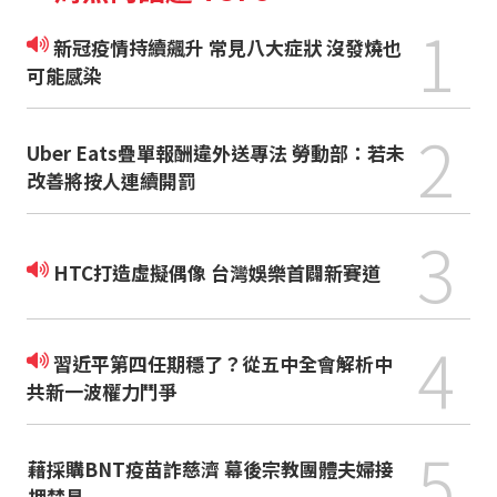
1
新冠疫情持續飆升 常見八大症狀 沒發燒也
可能感染
2
Uber Eats疊單報酬違外送專法 勞動部：若未
改善將按人連續開罰
3
HTC打造虛擬偶像 台灣娛樂首闢新賽道
4
習近平第四任期穩了？從五中全會解析中
共新一波權力鬥爭
5
藉採購BNT疫苗詐慈濟 幕後宗教團體夫婦接
押禁見