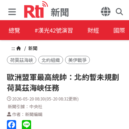
新聞
總覽
#漢光42號演習
財經
國際
:::
/
新聞
荷莫茲海峽
北約組織
美伊戰爭
歐洲盟軍最高統帥：北約暫未規劃
荷莫茲海峽任務
2026-05-20 08:30(05-20 08:32更新)
新聞引據：中央社
作者：新聞編輯