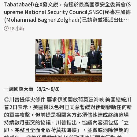
Tabatabaei)在X發文說，有鑑於最高國家安全委員會(S
upreme National Security Council,SNSC)秘書左加德
(Mohammad Bagher Zolghadr)已請辭並獲派出任新
職，總統...
18 小時
一週國際大事（8/2～8/8）
◎川普提停火條件 要求伊朗開放荷莫茲海峽 美國總統川
普2日表示，美國與以色列已同意暫緩對伊朗發動任何新
的軍事攻擊，但前提是相關各方必須儘速達成終結這場
持續數月衝突的協議。川普指出，協議內容須包括「立
即、完整且全面開放荷莫茲海峽」，並徹底消除伊朗的