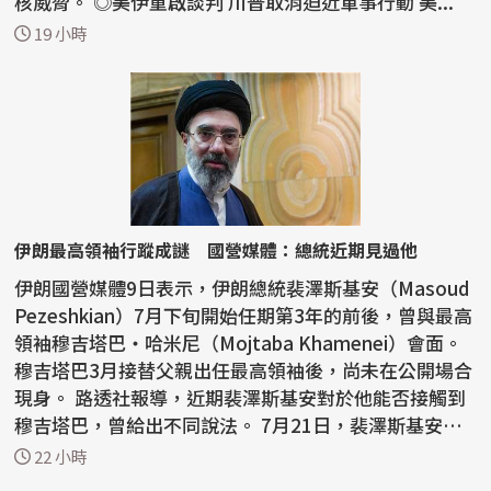
核威脅。 ◎美伊重啟談判 川普取消迫近軍事行動 美...
19 小時
伊朗最高領袖行蹤成謎 國營媒體：總統近期見過他
伊朗國營媒體9日表示，伊朗總統裴澤斯基安（Masoud
Pezeshkian）7月下旬開始任期第3年的前後，曾與最高
領袖穆吉塔巴‧哈米尼（Mojtaba Khamenei）會面。
穆吉塔巴3月接替父親出任最高領袖後，尚未在公開場合
現身。 路透社報導，近期裴澤斯基安對於他能否接觸到
穆吉塔巴，曾給出不同說法。 7月21日，裴澤斯基安曾
表示，...
22 小時