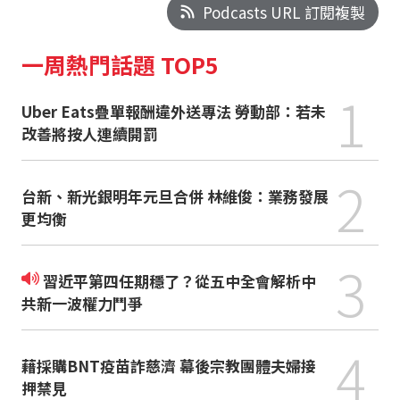
Podcasts URL 訂閱複製
一周熱門話題 TOP5
1
Uber Eats疊單報酬違外送專法 勞動部：若未
改善將按人連續開罰
2
台新、新光銀明年元旦合併 林維俊：業務發展
更均衡
3
習近平第四任期穩了？從五中全會解析中
共新一波權力鬥爭
4
藉採購BNT疫苗詐慈濟 幕後宗教團體夫婦接
押禁見