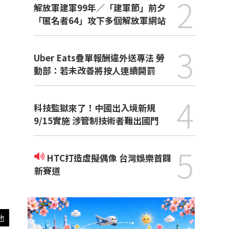
2
解放軍建軍99年／「建軍節」前夕
「匿名者64」攻下多個解放軍網站
3
Uber Eats疊單報酬違外送專法 勞
動部：若未改善將按人連續開罰
4
科技監獄來了！中國出入境新規
9/15實施 涉管制技術者難出國門
5
HTC打造虛擬偶像 台灣娛樂首闢
新賽道
他