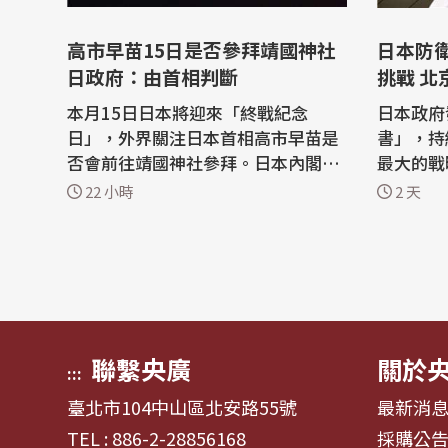
高市早苗15日是否參拜靖國神社
日本防
日政府：由首相判斷
挑戰 北
本月15日日本將迎來「終戰紀念
日本政府
日」，外界關注日本首相高市早苗是
書」，持
否會前往靖國神社參拜。日本內閣官
最大的戰
房長官木原稔今天(7日)表示「這將由
續強化台
22 小時
2 天
首相高市早苗本人自行判斷」。 日本
部今天(
放送協會(NHK)及日本時事通訊社報
提出外交交涉。 據
導，今天在內閣官房長官木原稔的記
日本政府
者會上，當記者問及高市早苗是否會
皮書」，
在本月15日的「終戰紀念日」參拜靖
何評論。 中國外交部發言人林劍今
國神社，...
表...
聯繫央廣
關於
:::
臺北市104中山區北安路55號
最新消
TEL : 886-2-28856168
採購公