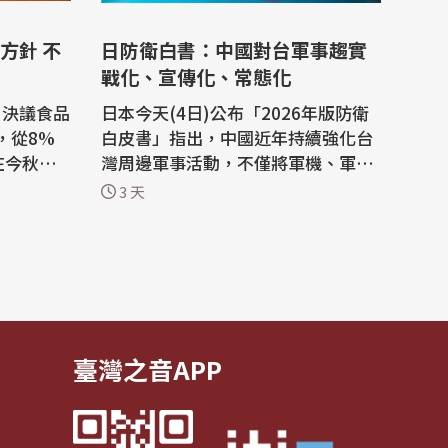
方針 不
日防衛白書：中國對台軍事趨實
戰化、宣傳化、常態化
)決議食品
日本今天(4日)公布「2026年版防衛
，從8%
白皮書」指出，中國近年持續強化台
在今秋向
灣周邊軍事活動，不僅將軍機、軍艦
，將是日
部署常態化，更透過大規模軍演，持
3 天
，首度調降
續對台施加壓力。白皮書分析，此舉
主要在於打擊賴清德政府、牽制美國
的方針，
深化對台安全合作，以及加劇台灣社
10%稅
會分裂。 白皮書引用防衛研究所中國
產品，不含
研究室主任研究官杉浦康之的分析指
出，中...
臺灣之音APP