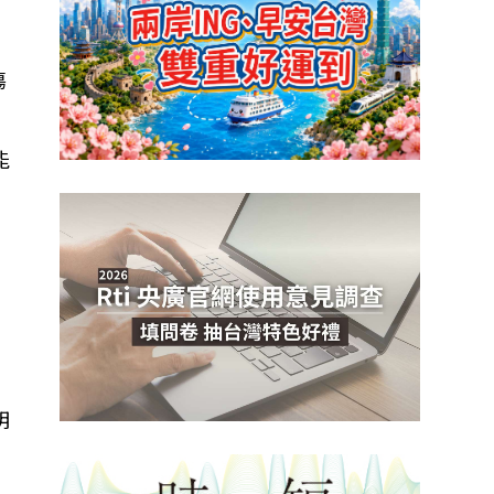
傷
能
明