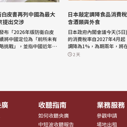
衛白皮書再列中國為最大
日本敲定調降食品消費稅
京提出交涉
含酒類與外食
發布「2026年版防衛白皮
日本政府內閣會議今天(5日
續將中國定位為「前所未有
的消費稅率自2027年4月起
略挑戰」，並指中國近年持
調降為1%，為期兩年，將
灣周邊軍事活動。中國外交
國會提交法案。若法案通過
2 天
5日)表示強烈不滿，已向日本
本1989年導入消費稅以來
陸媒環球網報導，
稅率。 共同社與「日本經濟新聞」報
昨天發布「2026年版防衛白
導，根據日本政府今天敲定
日媒提問中國外交部對此有
消費者在餐廳內用餐仍維持
天
率。而從8%調降為1%的
酒類與外食。...
央廣
收聽指南
業務服務
息
如何收聽央廣
參觀申請
告
中短波收聽報告
場地出租