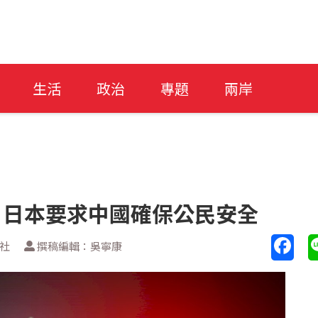
生活
政治
專題
兩岸
 日本要求中國確保公民安全
新社
撰稿編輯：吳寧康