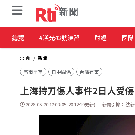
新聞
總覽
#漢光42號演習
財經
國際
:::
/
新聞
高市早苗
日中關係
台灣有事
上海持刀傷人事件2日人受傷
2026-05-20 12:03(05-20 12:19更新)
新聞引據： 法