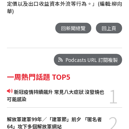
定價以及出口收益資本外流等行為。」(編輯:柳向
華)
回新聞總覽
回上頁
Podcasts URL 訂閱複製
一周熱門話題 TOP5
1
新冠疫情持續飆升 常見八大症狀 沒發燒也
可能感染
2
解放軍建軍99年／「建軍節」前夕 「匿名者
64」攻下多個解放軍網站