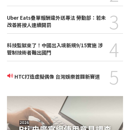
3
Uber Eats疊單報酬違外送專法 勞動部：若未
改善將按人連續開罰
4
科技監獄來了！中國出入境新規9/15實施 涉
管制技術者難出國門
5
HTC打造虛擬偶像 台灣娛樂首闢新賽道