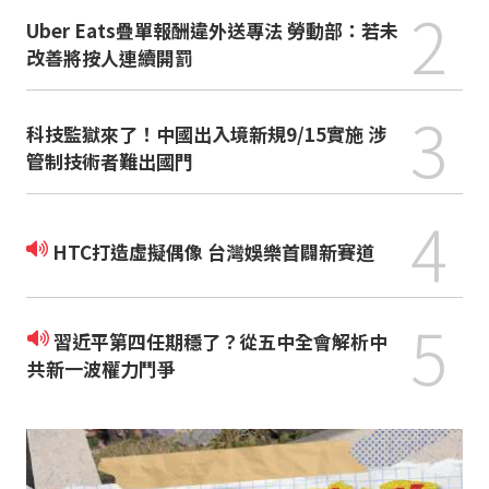
2
Uber Eats疊單報酬違外送專法 勞動部：若未
改善將按人連續開罰
3
科技監獄來了！中國出入境新規9/15實施 涉
管制技術者難出國門
4
HTC打造虛擬偶像 台灣娛樂首闢新賽道
5
習近平第四任期穩了？從五中全會解析中
共新一波權力鬥爭