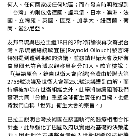
何人、任何國家或任何地區；而在發言時明確提到
「台灣」的則包括德國、盧森堡、日本、澳洲、法
國、立陶宛、英國、捷克、加拿大、紐西蘭、荷
蘭、愛沙尼亞。
友邦帛琉與巴拉圭繼18日的2對2辯論後再次聲援台
灣。帛琉副總統歐宜樓(Raynold Oilouch)發言時
特別提到遭到曲解的決議，並懇請世衛大會及所有
會員國允許台灣以觀察員身分加入。歐宜樓說：
『(英語原音，錄自世衛大會官網)台灣由於聯大第
2758號決議及世衛大會第25.1號決議遭到曲解，而
持續被排除在世衛組織之外，此舉將繼續阻礙我們
實現共同「分擔」重塑全球衛生責任的目標，也違
背我們自稱「世界」衛生大會的宗旨。』
巴拉圭說明台灣技術團在該國執行的醫療相關合作
計畫，此舉強化了巴國政府以實證為基礎的決策能
力，因此他們支持將台灣納入世衛組織的技術機