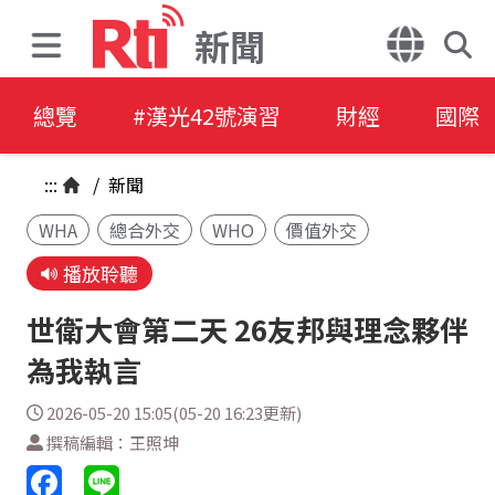
新聞
總覽
#漢光42號演習
財經
國際
:::
/
新聞
WHA
總合外交
WHO
價值外交
播放聆聽
世衛大會第二天 26友邦與理念夥伴
為我執言
2026-05-20 15:05(05-20 16:23更新)
撰稿編輯：王照坤