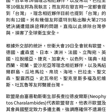
國、日本等16個理念相近夥伴，以及帛琉、巴拉圭
等10個友邦為我執言；而友邦在發言時一定都會提
到「台灣」，理念相近夥伴目前也提到「台灣」的
則有12國。另有幾個友邦還特別點出聯大第2758
號決議遭錯誤詮釋的問題，直指以此排除台灣參
與，損害了全球衛生安全。
根據外交部的統計，世衛大會19日全會就有歐盟、
德國、盧森堡、日本、澳洲、法國、立陶宛、英
國、拉脫維亞、捷克、加拿大、以色列、瑞典、紐
西蘭、荷蘭、愛沙尼亞等理念相近夥伴，以及馬紹
爾群島、瓜地馬拉、帛琉、海地、巴拉圭、聖文
森、聖露西亞、史瓦帝尼、聖克里斯多福及尼維
斯、吐瓦魯等友邦聲援台灣。
歐盟是由塞普勒斯衛生部長查拉德皮爾斯(Neophy
tos Charalambides)代表歐盟發言，他表示歐盟及
其會員國堅定致力多邊主義，強調應確保不遺漏任