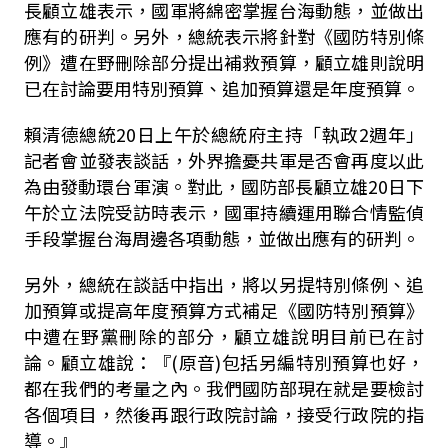
長顧立雄表示，國軍將綿密掌握台海動態，並做出
應有的研判。另外，總統表示將針對《國防特別條
例》遭在野刪除部分提出補救預算，顧立雄則說明
已在討論要用特別預算、追加預算還是年度預算。
賴清德總統20日上午於總統府主持「執政2週年」
記者會並發表談話，外界擔憂共軍是否會再度以此
為由發動環台軍演。對此，國防部長顧立雄20日下
午於立法院受訪時表示，國軍持續運用聯合情監偵
手段掌握台海周邊各項動態，並做出應有的研判。
另外，總統在談話中指出，將以另提特別條例、追
加預算或提高年度預算方式補足《國防特別預算》
中遭在野黨刪除的部分，顧立雄說明目前已在討
論。顧立雄說：『(原音)包括另編特別預算也好，
都在我們的考量之內。我們國防部現在就是要檢討
各個項目，然後再跟行政院討論，接受行政院的指
導。』