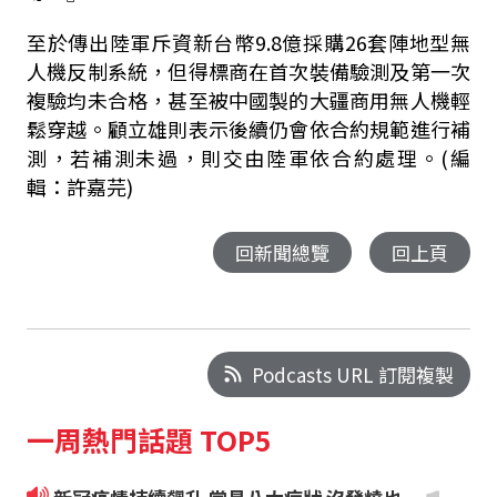
至於傳出陸軍斥資新台幣9.8億採購26套陣地型無
人機反制系統，但得標商在首次裝備驗測及第一次
複驗均未合格，甚至被中國製的大疆商用無人機輕
鬆穿越。顧立雄則表示後續仍會依合約規範進行補
測，若補測未過，則交由陸軍依合約處理。(編
輯：許嘉芫)
回新聞總覽
回上頁
Podcasts URL 訂閱複製
一周熱門話題 TOP5