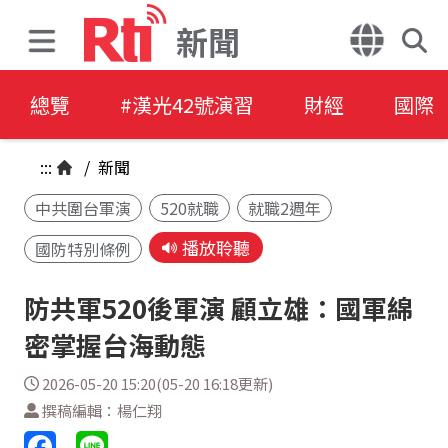
新聞
總覽
#漢光42號演習
財經
國際
:::
/
新聞
中共圍台軍演
520就職
就職2週年
播放聆聽
國防特別條例
防共軍520後軍演 顧立雄：國軍綿
密掌握台海動態
2026-05-20 15:20(05-20 16:18更新)
撰稿編輯：楊仁翔