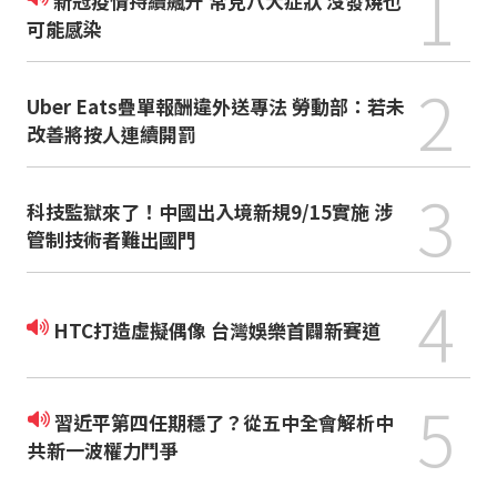
1
新冠疫情持續飆升 常見八大症狀 沒發燒也
可能感染
2
Uber Eats疊單報酬違外送專法 勞動部：若未
改善將按人連續開罰
3
科技監獄來了！中國出入境新規9/15實施 涉
管制技術者難出國門
4
HTC打造虛擬偶像 台灣娛樂首闢新賽道
5
習近平第四任期穩了？從五中全會解析中
共新一波權力鬥爭