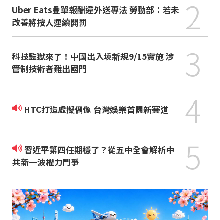
2
Uber Eats疊單報酬違外送專法 勞動部：若未
改善將按人連續開罰
3
科技監獄來了！中國出入境新規9/15實施 涉
管制技術者難出國門
4
HTC打造虛擬偶像 台灣娛樂首闢新賽道
5
習近平第四任期穩了？從五中全會解析中
共新一波權力鬥爭