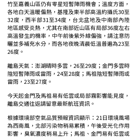
竹至嘉義山區仍有零星短暫陣雨機會；溫度方面，
各地白天溫暖偏熱，基隆及東半部高溫約攝氏30至
32度，西半部31至34度，台北盆地及中南部內陸
地區感受炎熱，尤其在南部近山區有局部36度左右
高溫發生的機率，中午前後紫外線偏強，請注意防
曬並多補充水分，而各地夜晚清晨低溫普遍為23至
26度。
離島天氣：澎湖晴時多雲，26至29度；金門多雲時
陰短暫陣雨或雷雨，24至28度；馬祖陰短暫陣雨或
雷雨，23至27度。
今天起金門及馬祖易有低雲或局部霧影響能見度，
離島交通往返請留意最新航班資訊。
根據環境部空氣品質預報資訊顯示：21日環境風場
為西南風，北部污染物稍易累積，午後受光化作用
影響，臭氧濃度稍易上升；馬祖、金門易有低雲或