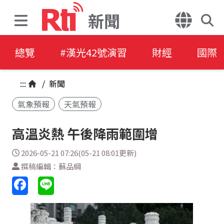
新聞
總覽
#漢光42號演習
財經
國際
:::
/
新聞
氣象預報
天氣預報
高溫炎熱 午後降雨範圍增
2026-05-21 07:26(05-21 08:01更新)
撰稿編輯：蘇品綱