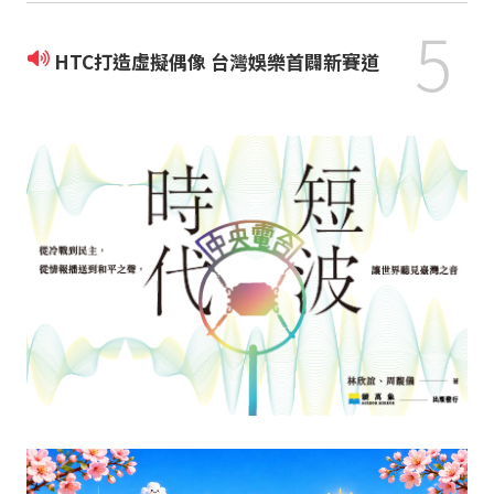
5
HTC打造虛擬偶像 台灣娛樂首闢新賽道