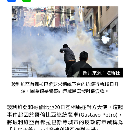
圖片來源：法新社
玻利維亞首都拉巴斯要求總統下台的抗議行動18日升
溫，圖為鎮暴警察向示威民眾發射催淚彈。
玻利維亞和哥倫比亞20日互相驅逐對方大使，這起
事件起因於哥倫比亞總統裴卓(Gustavo Petro)，
將玻利維亞首都拉巴斯等城市的反政府示威稱為
「人民起義」，引發玻利維亞強烈不滿。