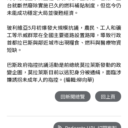
台就斷然廢除實施已久的燃料補貼制度，但迄今仍
未能成功穩定大局並復甦經濟。
玻利維亞5月初爆發大規模抗議，農民、工人和礦
工等示威群眾在全國主要道路設置路障，導致行政
首都拉巴斯與鄰近城市出現糧食、燃料與醫療物資
短缺。
巴斯政府指控抗議活動是前總統莫拉萊斯發動的政
變企圖，莫拉萊斯目前以逃犯身分被通緝，面臨涉
嫌誘拐未成年人的指控。(編輯:柳向華)
回新聞總覽
回上頁
Podcasts URL 訂閱複製