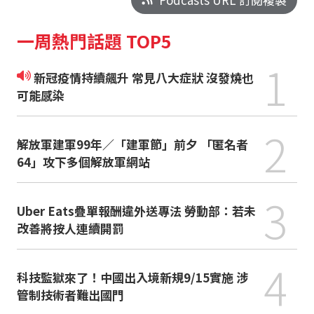
一周熱門話題 TOP5
1
新冠疫情持續飆升 常見八大症狀 沒發燒也
可能感染
2
解放軍建軍99年／「建軍節」前夕 「匿名者
64」攻下多個解放軍網站
3
Uber Eats疊單報酬違外送專法 勞動部：若未
改善將按人連續開罰
4
科技監獄來了！中國出入境新規9/15實施 涉
管制技術者難出國門