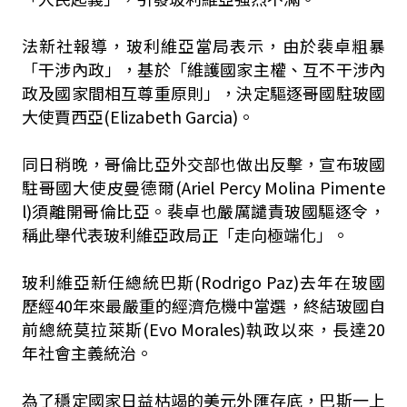
法新社報導，玻利維亞當局表示，由於裴卓粗暴
「干涉內政」，基於「維護國家主權、互不干涉內
政及國家間相互尊重原則」，決定驅逐哥國駐玻國
大使賈西亞(Elizabeth Garcia)。
同日稍晚，哥倫比亞外交部也做出反擊，宣布玻國
駐哥國大使皮曼德爾(Ariel Percy Molina Pimente
l)須離開哥倫比亞。裴卓也嚴厲譴責玻國驅逐令，
稱此舉代表玻利維亞政局正「走向極端化」。
玻利維亞新任總統巴斯(Rodrigo Paz)去年在玻國
歷經40年來最嚴重的經濟危機中當選，終結玻國自
前總統莫拉萊斯(Evo Morales)執政以來，長達20
年社會主義統治。
為了穩定國家日益枯竭的美元外匯存底，巴斯一上