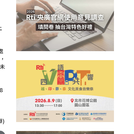
上
處
，
未
8
)