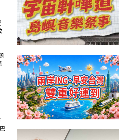
愛
成
噸
道
飆
落
巴