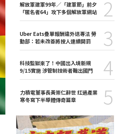
2
解放軍建軍99年／「建軍節」前夕
「匿名者64」攻下多個解放軍網站
3
Uber Eats疊單報酬違外送專法 勞
動部：若未改善將按人連續開罰
4
科技監獄來了！中國出入境新規
9/15實施 涉管制技術者難出國門
5
力積電董事長黃崇仁辭世 扛過產業
寒冬寫下半導體傳奇篇章