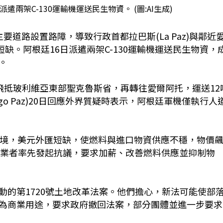
兩架C-130運輸機運送民生物資。 (圖:AI生成)
道路設置路障，導致行政首都拉巴斯(La Paz)與鄰近
資短缺。阿根廷16日派遣兩架C-130運輸機運送民生物資，
。
先飛抵玻利維亞東部聖克魯斯省，再轉往愛爾阿托，運送12
go Paz)20日回應外界質疑時表示，阿根廷軍機僅執行人
困境，美元外匯短缺，使燃料與進口物資供應不穩，物價
輸業者率先發起抗議，要求加薪、改善燃料供應並抑制物
動的第1720號土地改革法案。他們擔心，新法可能使部
為商業用途，要求政府撤回法案，部分團體並進一步要求