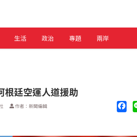
生活
政治
專題
兩岸
阿根廷空運人道援助
社
作者：新聞編輯