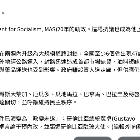
化。
or Socialism, MAS)20年的執政。這場抗議也成為他
在兩週內升級為大規模道路封鎖，全國至少6個省出現47
外地經公路運入，封路迅速造成首都市場缺貨、油料短缺
與藥品運送也受到影響。政府雖設置人道走廊，但供應仍
哥斯大黎加、厄瓜多、瓜地馬拉、巴拿馬、巴拉圭及秘魯
達關切，並呼籲維持民主秩序。
)形容事件已演變為「政變未遂」；哥倫比亞總統裴卓(Gustavo
斐卓言論干預內政，並驅逐哥倫比亞駐玻大使。(編輯:柳向華