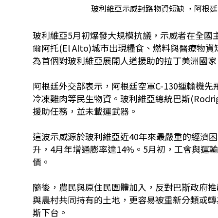
玻利維亞示威封路物資短缺 ，阿根廷派遣
玻利維亞5月初爆發大規模抗議，示威者在全國主要
爾阿托(El Alto)城市出現糧食、燃料與醫療物
為首個對玻利維亞展開人道援助的拉丁美洲國家
阿根廷外交部表示，阿根廷空軍C-130運輸機
冷凍雞肉等民生物資。玻利維亞總統巴斯(Rodri
援助任務，並未載運武器。
這波示威源於玻利維亞近40年來最嚴重的經濟
升，4月年增通膨率達14%。5月初，工會與運
價。
隨後，農民與原住民團體加入，反對巴斯政府推
與農村共同持有的土地，更容易被重新分類或轉
斯下台。