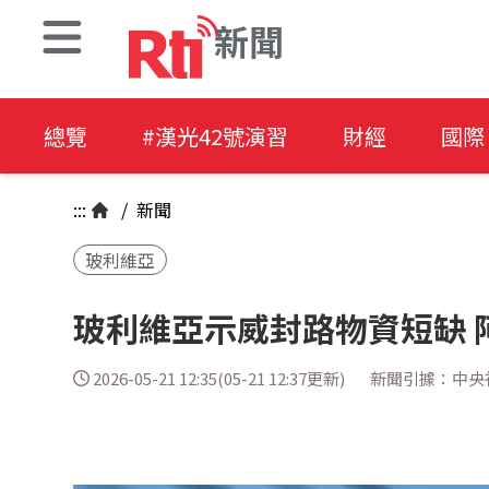
新聞
總覽
#漢光42號演習
財經
國際
:::
/
新聞
玻利維亞
玻利維亞示威封路物資短缺 
2026-05-21 12:35(05-21 12:37更新)
新聞引據：中央