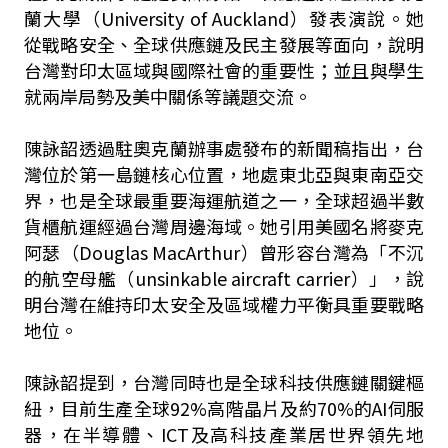
蘭大學（University of Auckland）發表演說。她
從戰略安全、全球供應鏈及民主發展等面向，說明
台灣對印太區域與國際社會的重要性；並且與學生
就兩岸局勢及美中關係等議題交流。
陳詠韶透過駐奧克蘭辦事處發布的新聞稿指出，台
灣位於第一島鏈核心位置，地處東北亞與東南亞交
界，也是全球最重要海運航道之一，全球超過半數
貨櫃航運經過台灣周邊海域。她引用美國名將麥克
阿瑟（Douglas MacArthur）曾形容台灣為「不沉
的航空母艦（unsinkable aircraft carrier）」，說
明台灣在維持印太安全及區域權力平衡具重要戰略
地位。
陳詠韶提到，台灣同時也是全球科技供應鏈關鍵樞
紐，目前生產全球92%高階晶片及約70%的AI伺服
器，在半導體、ICT及高科技產業居世界領先地