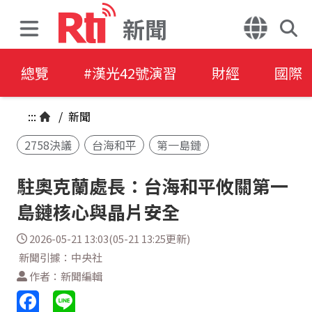
新聞
總覽
#漢光42號演習
財經
國際
:::
/
新聞
2758決議
台海和平
第一島鏈
駐奧克蘭處長：台海和平攸關第一
島鏈核心與晶片安全
2026-05-21 13:03(05-21 13:25更新)
新聞引據：中央社
作者：新聞編輯