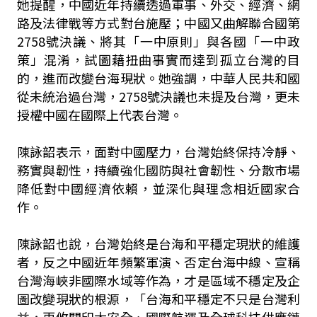
她提醒，中國近年持續透過軍事、外交、經濟、網
路及法律戰等方式對台施壓；中國又曲解聯合國第
2758號決議、將其「一中原則」與各國「一中政
策」混淆，試圖藉扭曲事實而達到孤立台灣的目
的，進而改變台海現狀。她強調，中華人民共和國
從未統治過台灣，2758號決議也未提及台灣，更未
授權中國在國際上代表台灣。
陳詠韶表示，面對中國壓力，台灣始終保持冷靜、
務實與韌性，持續強化國防與社會韌性、分散市場
降低對中國經濟依賴，並深化與理念相近國家合
作。
陳詠韶也說，台灣始終是台海和平穩定現狀的維護
者，反之中國近年頻繁軍演、否定台海中線、宣稱
台灣海峽非國際水域等作為，才是區域不穩定及企
圖改變現狀的根源，「台海和平穩定不只是台灣利