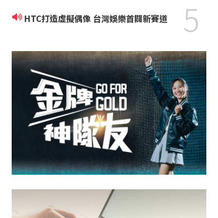
5
HTC打造虛擬偶像 台灣娛樂首闢新賽道