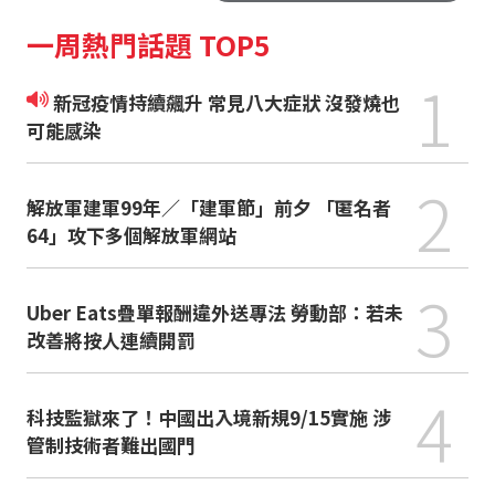
一周熱門話題 TOP5
1
新冠疫情持續飆升 常見八大症狀 沒發燒也
可能感染
2
解放軍建軍99年／「建軍節」前夕 「匿名者
64」攻下多個解放軍網站
3
Uber Eats疊單報酬違外送專法 勞動部：若未
改善將按人連續開罰
4
科技監獄來了！中國出入境新規9/15實施 涉
管制技術者難出國門