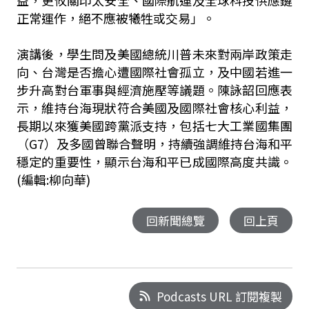
益，更攸關印太安全、國際航運及全球科技供應鏈
正常運作，絕不應被犧牲或交易」。
演講後，學生問及美國總統川普未來對兩岸政策走
向、台灣是否擔心遭國際社會孤立，及中國若進一
步升高對台軍事與經濟施壓等議題。陳詠韶回應表
示，維持台海現狀符合美國及國際社會核心利益，
長期以來獲美國跨黨派支持，包括七大工業國集團
（G7）及多國曾聯合聲明，持續強調維持台海和平
穩定的重要性，顯示台海和平已成國際高度共識。
(編輯:柳向華)
回新聞總覽
回上頁
Podcasts URL 訂閱複製