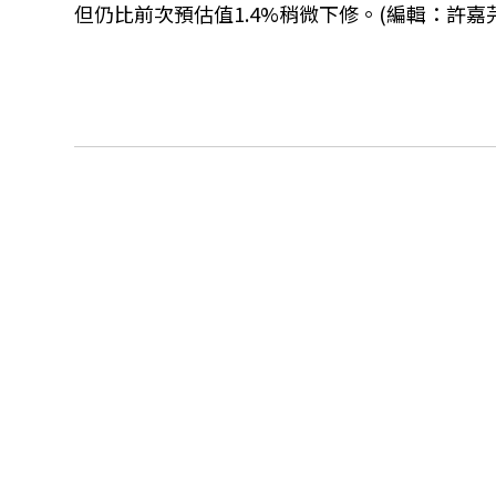
但仍比前次預估值1.4%稍微下修。(編輯：許嘉芫