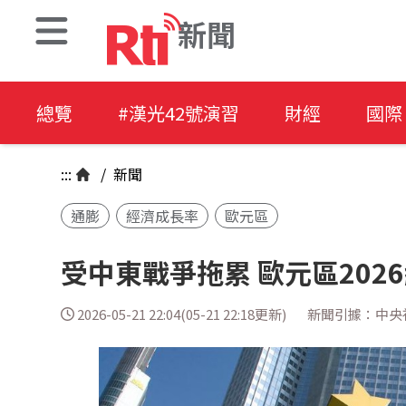
新聞
總覽
#漢光42號演習
財經
國際
:::
/
新聞
通膨
經濟成長率
歐元區
受中東戰爭拖累 歐元區202
2026-05-21 22:04(05-21 22:18更新)
新聞引據：中央