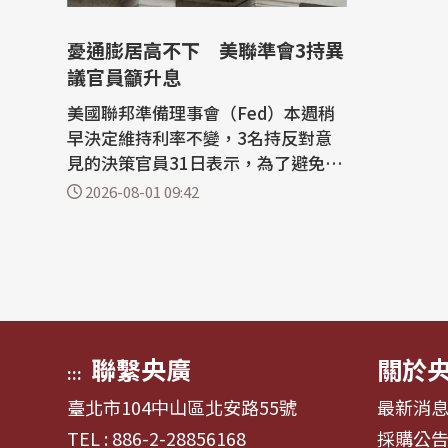
憂通膨居高不下 美聯準會3持異
議官員籲升息
美國聯邦準備理事會（Fed）本週稍
早決定維持利率不變，3名持反對意
見的決策官員31日表示，為了避免通
膨根深蒂固，現在必須升息。 法新社
2026-08-01 09:42
報導，聯準會29日連續第5次會議按
兵不動，將利率維持在3.50%至3.7
5%，但12名委員中有3人反對，主張
應調升0.25個百分點。 有這麼多委員
表達異議相當罕見，也凸顯聯準會在
將通膨降...
聯繫央廣
關於
:::
臺北市104中山區北安路55號
最新消
TEL : 886-2-28856168
採購公