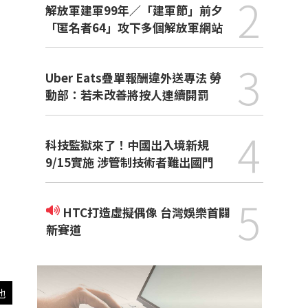
2
解放軍建軍99年／「建軍節」前夕
「匿名者64」攻下多個解放軍網站
3
Uber Eats疊單報酬違外送專法 勞
動部：若未改善將按人連續開罰
4
科技監獄來了！中國出入境新規
9/15實施 涉管制技術者難出國門
5
HTC打造虛擬偶像 台灣娛樂首闢
新賽道
他