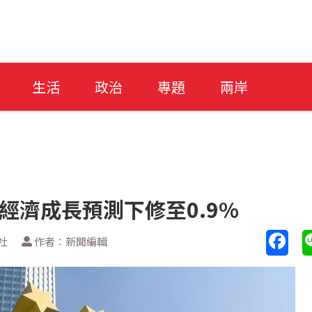
生活
政治
專題
兩岸
6經濟成長預測下修至0.9%
社
作者：新聞編輯