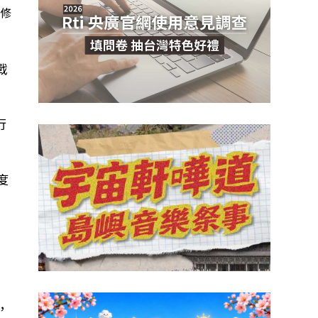
上修
戰
行
度
，