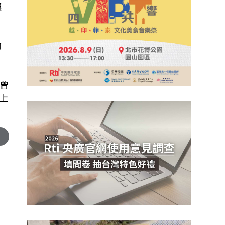
讓
前
曾
上