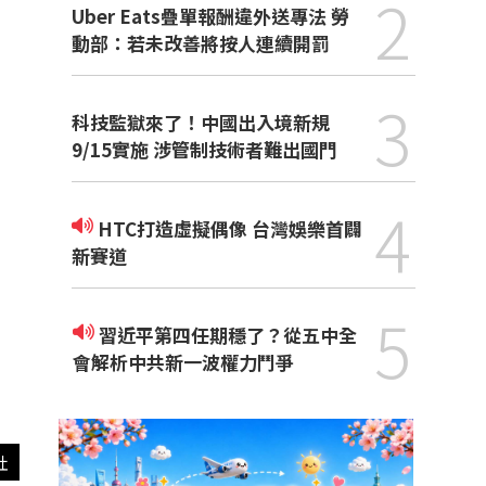
2
Uber Eats疊單報酬違外送專法 勞
動部：若未改善將按人連續開罰
3
科技監獄來了！中國出入境新規
9/15實施 涉管制技術者難出國門
4
HTC打造虛擬偶像 台灣娛樂首闢
新賽道
5
習近平第四任期穩了？從五中全
會解析中共新一波權力鬥爭
社