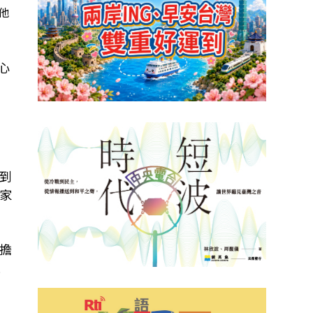
他
心
到
家
擔
是