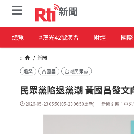
新聞
總覽
#漢光42號演習
財經
國際
:::
/
新聞
退黨
黃國昌
台灣民眾黨
民眾黨陷退黨潮 黃國昌發文
2026-05-23 05:50(05-23 06:50更新)
新聞引據：中央