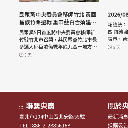
民眾黨中央委員會移師竹北 黃國
2026/0
昌談竹縣選戰 重申藍白合須建立
賴總統：
誠信
四 持續強化人
民眾黨5日首度將中央委員會移師新
表示，台
竹縣竹北市召開，與民眾黨竹北市長
第4，在
參選人邱臣遠備戰年底九合一地方大
5 天
連續6年
選。民眾黨主席黃國昌表示，此舉是
3 天
0大經濟
展現民眾黨對竹北及大新竹地區發展
I帶來的
的重視，並且竹北近年人口快速成
育與人才
長，城市治理也面臨新的挑戰，希望
高防治 
透過政策規劃回應地方需求。民眾黨
慢...
也將持續深耕新竹縣，推動地方服務
與政策落...
聯繫央廣
關於
:::
臺北市104中山區北安路55號
最新消
TEL : 886-2-28856168
採購公