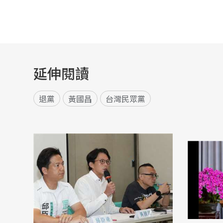
延伸閱讀
退黨
黃國昌
台灣民眾黨