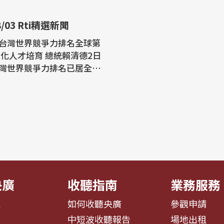
8/03 Rti精選新聞
台灣世界競爭力排名全球第
才培育 總統賴清德2日
灣世界競爭力排名已居全球
人口超過2,000萬的經濟體中
居冠，並預估明年將進入前2
體。面對全球供應鏈重組及A
產業變革，政府將持續投資教
培育，深化產學合作。 拚三
賴總統：持續擴大預防保健
央廣
收聽指南
業務服務
息
如何收聽央廣
參觀申請
告
中短波收聽報告
場地出租